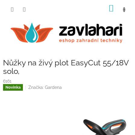
Přejít
NÁKUP
na
obsah
KOŠÍK
Nůžky na živý plot EasyCut 55/18V
solo,
6161
Značka:
Gardena
Novinka