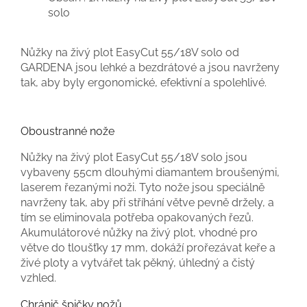
solo
Nůžky na živý plot EasyCut 55/18V solo od
GARDENA jsou lehké a bezdrátové a jsou navrženy
tak, aby byly ergonomické, efektivní a spolehlivé.
Oboustranné nože
Nůžky na živý plot EasyCut 55/18V solo jsou
vybaveny 55cm dlouhými diamantem broušenými,
laserem řezanými noži. Tyto nože jsou speciálně
navrženy tak, aby při stříhání větve pevně držely, a
tím se eliminovala potřeba opakovaných řezů.
Akumulátorové nůžky na živý plot, vhodné pro
větve do tloušťky 17 mm, dokáží prořezávat keře a
živé ploty a vytvářet tak pěkný, úhledný a čistý
vzhled.
Chránič špičky nožů