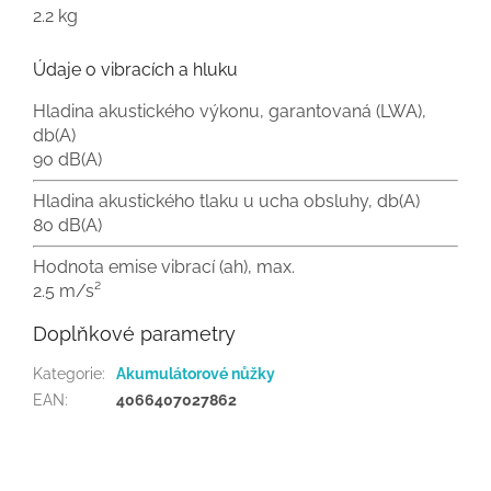
2.2 kg
Údaje o vibracích a hluku
Hladina akustického výkonu, garantovaná (LWA),
db(A)
90 dB(A)
Hladina akustického tlaku u ucha obsluhy, db(A)
80 dB(A)
Hodnota emise vibrací (ah), max.
2.5 m/s²
Doplňkové parametry
Kategorie
:
Akumulátorové nůžky
EAN
:
4066407027862
Z
á