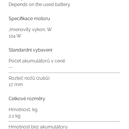
Depends on the used battery
Specifikace motoru
Jmenovitý výkon, W
124 W
Standardní vybavení
Počet akumulátorů v ceně
--
Rozteč nožů (zubů)
17 mm
Celkové rozměry
Hmotnost, kg
2.2 kg
Hmotnost bez akumulátoru