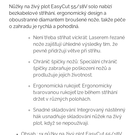
Nůžky na živý plot EasyCut 55/18V solo nabízí
bezkabelové stříhání, ergonomický design a
oboustranné diamantem broušené nože, takže péče
o zahradu je rychlá a pohodlná.
Není třeba stříhat víckrát: Laserem řezané
nože zajišťují úhledné výsledky tím, že
pevně přidržují větve při střihu.
Chránič špičky nožů: Speciální chránič
špičky zabraňuje poškození nožů a
prodlužuje jejich životnost.
Ergonomická rukojeť: Ergonomicky
tvarovanou rukojeť lze během stříhání
držet v různých polohách.
Snadné skladování: Integrovaný nástěnný
hák usnadňuje skladování nůžek na živý
plot, když se nepoužívají.
Obsah : 1x nůžky na živý plot EasyCut 55/18V