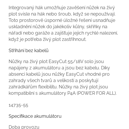
Integrovaný hák umožňuje zavěšení nůžek na živý
plot svisle na hák nebo šroub, když se nepoužívají.
Toto prostorově úsporné úložné řešení usnadňuje
uskladnění nůžek do jakékoliv kůlny, skříňky na
nářadí nebo garáže a zajišťuje jejich rychlé nalezení,
když je potřeba živý plot zastřihnout.
Stříhání bez kabelů
Nůžky na živý plot EasyCut 55/18V solo jsou
napájeny z akumulátoru a jsou bez kabelu. Díky
absenci kabelů jsou nůžky EasyCut vhodné pro
zahrady všech tvarů a velikostí a poskytují
zahrádkářům flexibilitu. Nůžky na živý plot jsou
kompatibilní s akumulátory P4A (POWER FOR ALL).
14735-55
Specifikace akumulátoru
Doba provozu