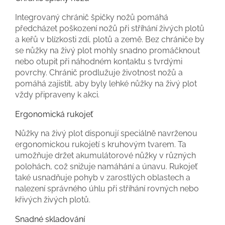
Integrovaný chránič špičky nožů pomáhá
předcházet poškození nožů při stříhání živých plotů
a keřů v blízkosti zdí, plotů a země. Bez chrániče by
se nůžky na živý plot mohly snadno promáčknout
nebo otupit při náhodném kontaktu s tvrdými
povrchy. Chránič prodlužuje životnost nožů a
pomáhá zajistit, aby byly lehké nůžky na živý plot
vždy připraveny k akci.
Ergonomická rukojeť
Nůžky na živý plot disponují speciálně navrženou
ergonomickou rukojetí s kruhovým tvarem. Ta
umožňuje držet akumulátorové nůžky v různých
polohách, což snižuje namáhání a únavu. Rukojeť
také usnadňuje pohyb v zarostlých oblastech a
nalezení správného úhlu při stříhání rovných nebo
křivých živých plotů.
Snadné skladování