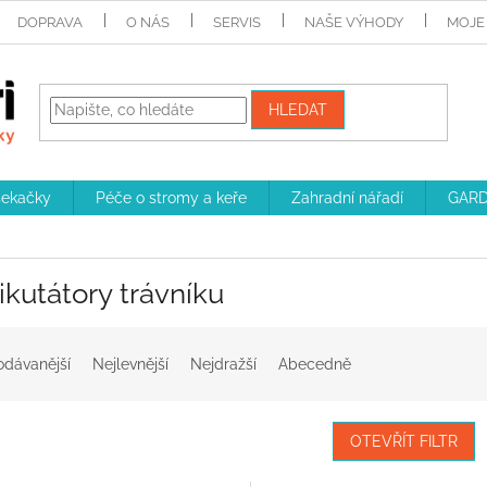
DOPRAVA
O NÁS
SERVIS
NAŠE VÝHODY
MOJE
HLEDAT
sekačky
Péče o stromy a keře
Zahradní nářadí
GARD
ikutátory trávníku
odávanější
Nejlevnější
Nejdražší
Abecedně
OTEVŘÍT FILTR