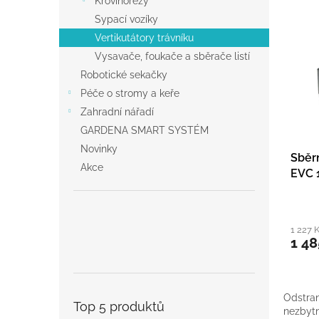
V
Křovinořezy
r
a
ý
Sypací vozíky
o
n
p
Vertikutátory trávníku
d
e
i
u
Vysavače, foukače a sběrače listí
l
s
k
Robotické sekačky
p
t
Péče o stromy a keře
r
ů
o
Zahradní nářadí
d
GARDENA SMART SYSTÉM
u
Novinky
Sběrn
k
Akce
EVC 
t
ů
1 227 
1 48
Odstran
Top 5 produktů
nezbytn