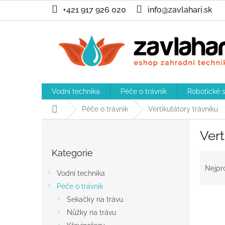
Přejít
+421 917 926 020
info@zavlahari.sk
na
obsah
Vodní technika
Péče o trávnik
Robotické 
Domů
Péče o trávnik
Vertikutátory trávníku
P
Vert
o
Přeskočit
s
Kategorie
kategorie
Ř
t
a
r
Nejpr
Vodní technika
z
a
Péče o trávnik
e
n
n
Sekačky na trávu
n
í
í
Nůžky na trávu
p
p