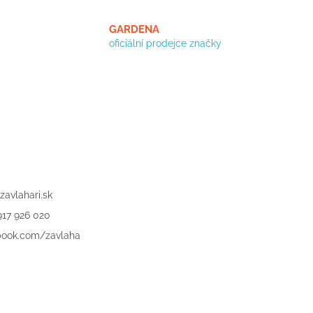
GARDENA
oficiální prodejce značky
zavlahari.sk
917 926 020
book.com/zavlaha