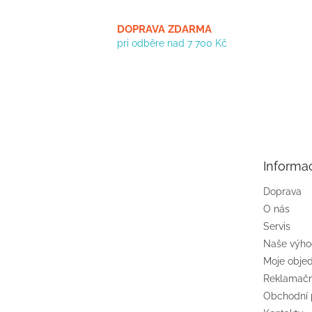
DOPRAVA ZDARMA
pri odběre nad 7 700 Kč
Z
á
p
a
t
Informa
í
Doprava
O nás
Servis
Naše výh
Moje obje
Reklamačn
Obchodní