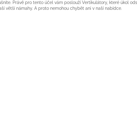
šníte. Právě pro tento účel vám poslouží Vertikulátory, které úkol od
d
aší větší námahy. A proto nemohou chybět ani v naší nabídce.
a
c
í
p
r
v
k
y
v
ý
p
i
s
u