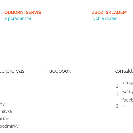
ODBORNÍ SERVIS
ZBOŽÍ SKLADEM
a poradenství
rychlé dodání
ce pro vás
Facebook
Kontakt
info
@
+421 
face
ody
ri
dnávka
í řád
 podmínky