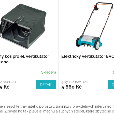
ý koš pro el. vertikutátor
Elektrický vertikutátor EV
1000
Skladem
Kč bez DPH
4 678 Kč bez DPH
DETAIL
D
5 Kč
5 660 Kč
O
v
ění seschlé travnatého porostu z trávníku v pravidelných intervalech,
l
é. Zbavíte ho tak plevele, mechu a suchých stébel, které zbytečně od
á