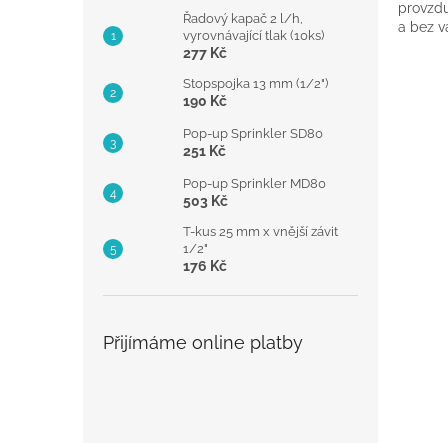
provzdu
Řadový kapač 2 l/h,
a bez v
vyrovnávající tlak (10ks)
277 Kč
Stopspojka 13 mm (1/2")
190 Kč
Pop-up Sprinkler SD80
251 Kč
Pop-up Sprinkler MD80
503 Kč
T-kus 25 mm x vnější závit
1/2"
176 Kč
Přijímáme online platby