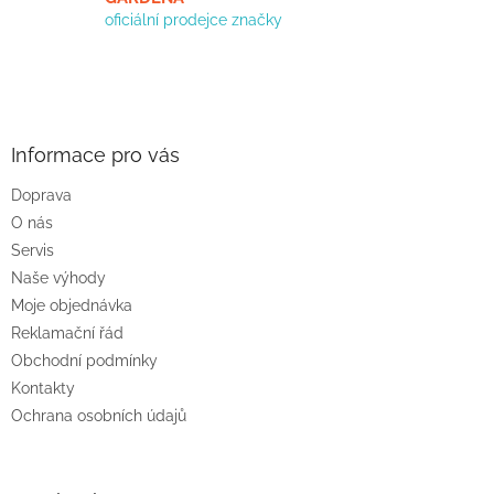
u
oficiální prodejce značky
Z
á
p
a
Informace pro vás
t
Doprava
í
O nás
Servis
Naše výhody
Moje objednávka
Reklamační řád
Obchodní podmínky
Kontakty
Ochrana osobních údajů