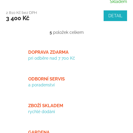
Skladem
2 810 Kč bez DPH
DETAIL
3 400 Kč
5
položek celkem
O
v
l
á
DOPRAVA ZDARMA
d
pri odběre nad 7 700 Kč
a
c
í
ODBORNÍ SERVIS
p
a poradenství
r
v
k
y
ZBOŽÍ SKLADEM
v
rychlé dodání
ý
p
i
s
GARDENA