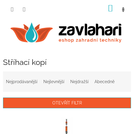
Přejít
NÁKUP
na
obsah
KOŠÍK
Stříhací kopí
Ř
a
Nejprodávanější
Nejlevnější
Nejdražší
Abecedně
z
e
n
OTEVŘÍT FILTR
í
p
V
r
ý
o
p
d