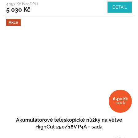
4 157 Kč bez DPH
DETAIL
5 030 Kč
Akce
6 410 Kč
–20 %
Akumulátorové teleskopické nůžky na větve
HighCut 250/18V P4A - sada