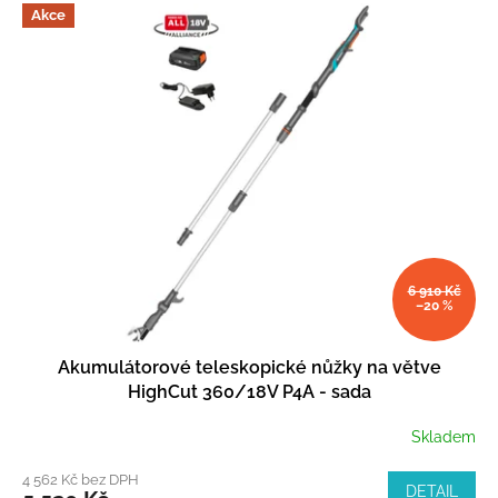
Akce
6 910 Kč
–20 %
Akumulátorové teleskopické nůžky na větve
HighCut 360/18V P4A - sada
Skladem
4 562 Kč bez DPH
DETAIL