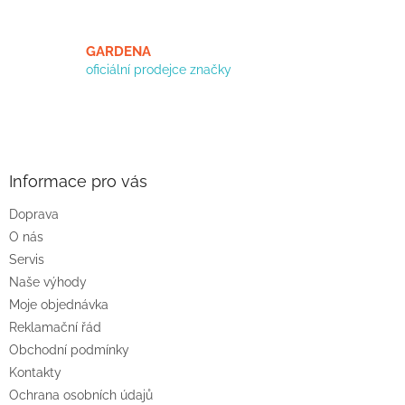
p
i
s
GARDENA
u
oficiální prodejce značky
Z
á
p
a
Informace pro vás
t
Doprava
í
O nás
Servis
Naše výhody
Moje objednávka
Reklamační řád
Obchodní podmínky
Kontakty
Ochrana osobních údajů