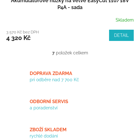
Akumulátorové nůžky na větve EasyCut 110/18V
P4A - sada
Skladem
3 570 Kč bez DPH
DETAIL
4 320 Kč
7
položek celkem
O
v
l
á
DOPRAVA ZDARMA
d
pri odběre nad 7 700 Kč
a
c
í
ODBORNÍ SERVIS
p
a poradenství
r
v
k
y
ZBOŽÍ SKLADEM
v
rychlé dodání
ý