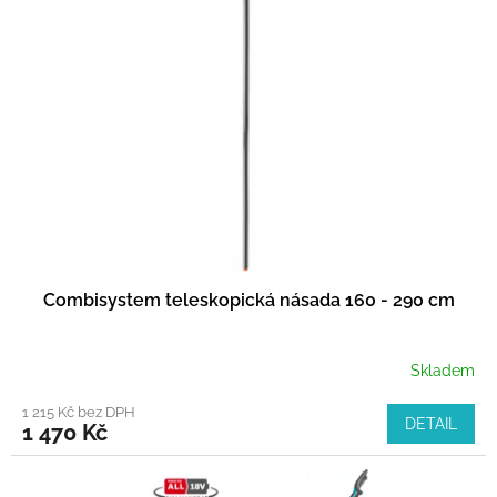
i
u
s
k
p
t
r
ů
o
d
u
k
t
ů
Combisystem teleskopická násada 160 - 290 cm
Skladem
1 215 Kč bez DPH
DETAIL
1 470 Kč