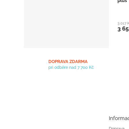
plus
3 017 
3 65
DOPRAVA ZDARMA
pri odběre nad 7 700 Kč
Z
á
p
a
t
Informa
í
Doprava