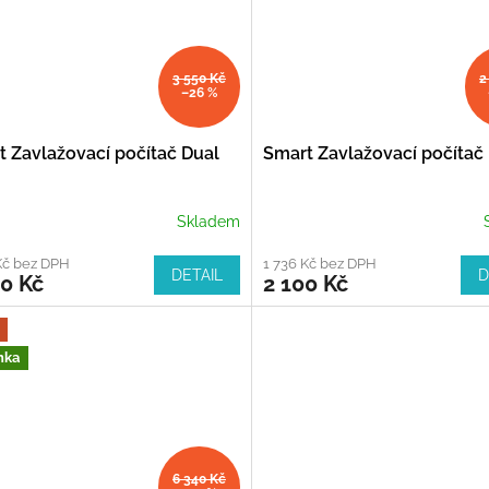
3 550 Kč
2
–26 %
t Zavlažovací počítač Dual
Smart Zavlažovací počítač
Skladem
Kč bez DPH
1 736 Kč bez DPH
DETAIL
D
0 Kč
2 100 Kč
nka
6 340 Kč