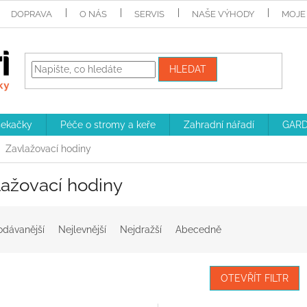
DOPRAVA
O NÁS
SERVIS
NAŠE VÝHODY
MOJE
HLEDAT
sekačky
Péče o stromy a keře
Zahradní nářadí
GARD
Zavlažovací hodiny
lažovací hodiny
odávanější
Nejlevnější
Nejdražší
Abecedně
OTEVŘÍT FILTR