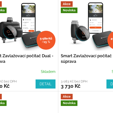
Akce
nka
Novinka
5 580 Kč
4
–15 %
 Zavlažovací počítač Dual -
Smart Zavlažovací počítač 
ava
súprava
Skladem
 Kč bez DPH
3 083 Kč bez DPH
DETAIL
D
0 Kč
3 730 Kč
Akce
nka
Novinka