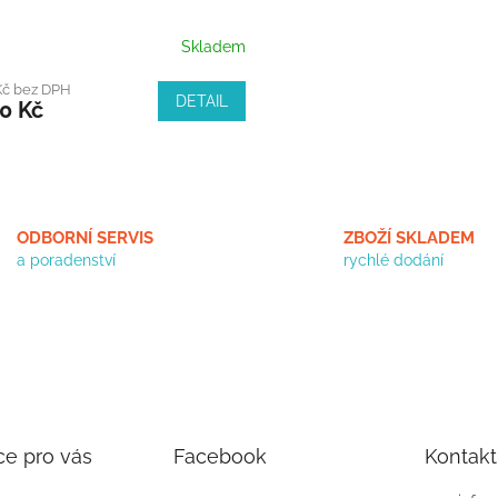
Skladem
Kč bez DPH
DETAIL
0 Kč
O
v
l
á
ODBORNÍ SERVIS
ZBOŽÍ SKLADEM
d
a poradenství
rychlé dodání
a
c
í
p
r
v
k
y
v
ce pro vás
Facebook
Kontakt
ý
p