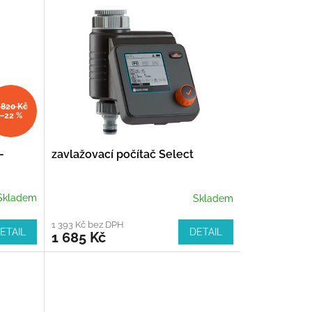
 820 Kč
–22 %
-
zavlažovací počítač Select
Skladem
Skladem
1 393 Kč bez DPH
ETAIL
DETAIL
1 685 Kč