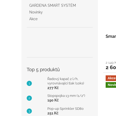
GARDENA SMART SYSTÉM
Novinky
Akce
Smar
2 149 
2 60
Top 5 produktů
Akce
Řadový kapač 2 l/h,
vyrovnávající tlak (10ks)
Novi
277 Kč
Stopspojka 13 mm (1/2")
190 Kč
Pop-up Sprinkler SD80
251 Kč