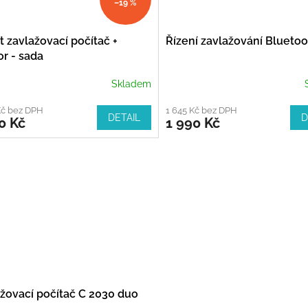
–19 %
 zavlažovací počítač +
Řízení zavlažování Blueto
r - sada
Skladem
Kč bez DPH
1 645 Kč bez DPH
DETAIL
D
0 Kč
1 990 Kč
ažovací počítač C 2030 duo