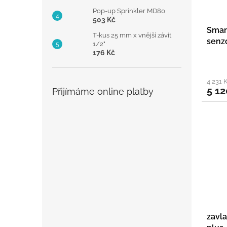
Pop-up Sprinkler MD80
503 Kč
Smart
T-kus 25 mm x vnější závit
senzo
1/2"
176 Kč
4 231 
5 12
Přijímáme online platby
zavl