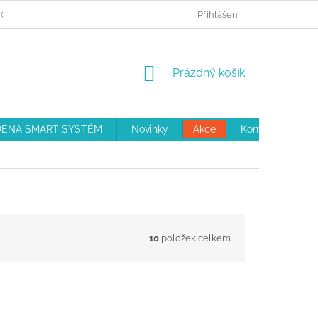
 OBJEDNÁVKA
REKLAMAČNÍ ŘÁD
Přihlášení
OBCHODNÍ PODMÍNKY
NÁKUPNÍ
Prázdný košík
KOŠÍK
ENA SMART SYSTÉM
Novinky
Akce
Kontakty
10
položek celkem