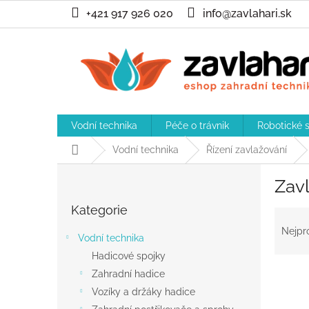
Přejít
+421 917 926 020
info@zavlahari.sk
na
obsah
Vodní technika
Péče o trávnik
Robotické 
Domů
Vodní technika
Řízení zavlažování
P
Zav
o
Přeskočit
s
Kategorie
kategorie
Ř
t
a
r
Nejpr
Vodní technika
z
a
Hadicové spojky
e
n
n
Zahradní hadice
n
í
í
Vozíky a držáky hadice
p
p