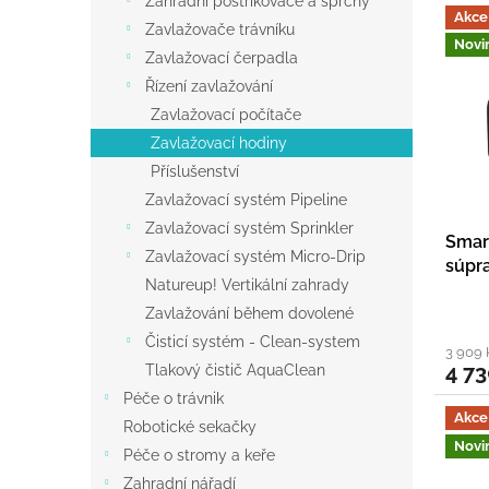
V
Zahradní postřikovače a sprchy
r
Akce
a
ý
Zavlažovače trávníku
o
n
Novi
p
Zavlažovací čerpadla
d
e
i
u
Řízení zavlažování
l
s
k
Zavlažovací počítače
p
t
Zavlažovací hodiny
r
ů
o
Příslušenství
d
Zavlažovací systém Pipeline
u
Zavlažovací systém Sprinkler
Smart
k
Zavlažovací systém Micro-Drip
súpr
t
Natureup! Vertikální zahrady
ů
Zavlažování během dovolené
Čisticí systém - Clean-system
3 909
4 73
Tlakový čistič AquaClean
Péče o trávnik
Akce
Robotické sekačky
Novi
Péče o stromy a keře
Zahradní nářadí