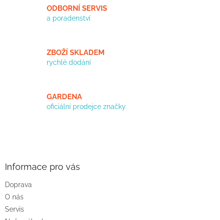
ODBORNÍ SERVIS
a poradenství
ZBOŽÍ SKLADEM
rychlé dodání
GARDENA
oficiální prodejce značky
Z
á
p
a
Informace pro vás
t
Doprava
í
O nás
Servis