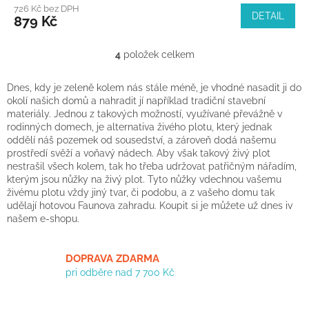
726 Kč bez DPH
DETAIL
879 Kč
4
položek celkem
O
v
l
Dnes, kdy je zeleně kolem nás stále méně, je vhodné nasadit ji do
á
okolí našich domů a nahradit jí například tradiční stavební
d
materiály. Jednou z takových možností, využívané převážně v
a
rodinných domech, je alternativa živého plotu, který jednak
c
oddělí náš pozemek od sousedství, a zároveň dodá našemu
í
prostředí svěží a voňavý nádech. Aby však takový živý plot
p
nestrašil všech kolem, tak ho třeba udržovat patřičným nářadím,
r
kterým jsou nůžky na živý plot. Tyto nůžky vdechnou vašemu
v
živému plotu vždy jiný tvar, či podobu, a z vašeho domu tak
k
udělají hotovou Faunova zahradu. Koupit si je můžete už dnes iv
y
našem e-shopu.
v
ý
p
DOPRAVA ZDARMA
i
pri odběre nad 7 700 Kč
s
u