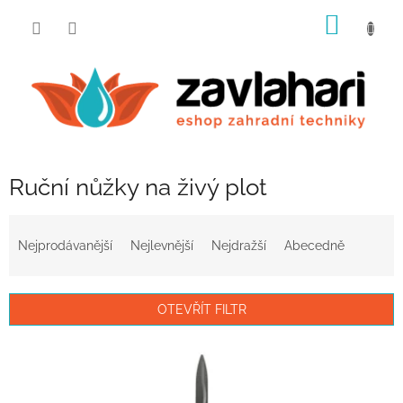
Přejít
NÁKUP
na
obsah
KOŠÍK
Ruční nůžky na živý plot
Ř
a
Nejprodávanější
Nejlevnější
Nejdražší
Abecedně
z
e
n
OTEVŘÍT FILTR
í
p
V
r
ý
o
p
d