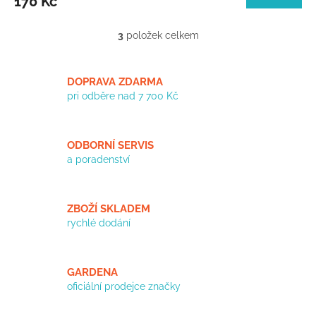
170 Kč
3
položek celkem
O
v
l
á
DOPRAVA ZDARMA
d
pri odběre nad 7 700 Kč
a
c
í
ODBORNÍ SERVIS
p
a poradenství
r
v
k
y
ZBOŽÍ SKLADEM
v
rychlé dodání
ý
p
i
s
GARDENA
u
oficiální prodejce značky