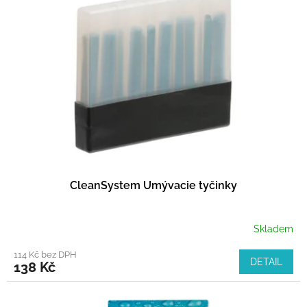
i
u
s
k
p
t
r
ů
o
d
u
k
t
ů
CleanSystem Umývacie tyčinky
Skladem
114 Kč bez DPH
DETAIL
138 Kč