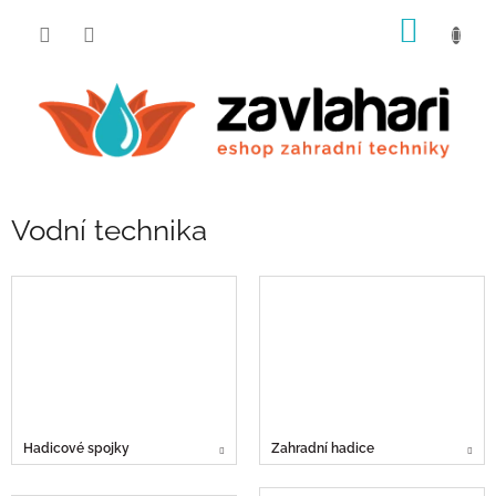
Přejít
NÁKUP
na
obsah
KOŠÍK
Vodní technika
Hadicové spojky
Zahradní hadice