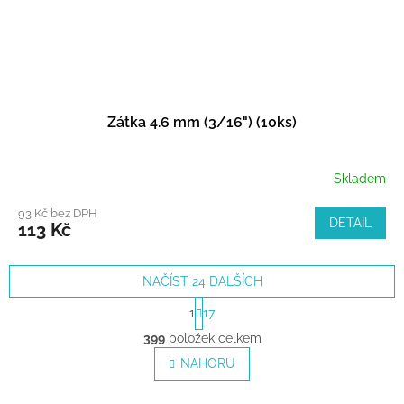
Zátka 4.6 mm (3/16") (10ks)
Skladem
93 Kč bez DPH
DETAIL
113 Kč
NAČÍST 24 DALŠÍCH
S
1
17
t
O
r
399
položek celkem
v
á
l
NAHORU
n
á
k
o
d