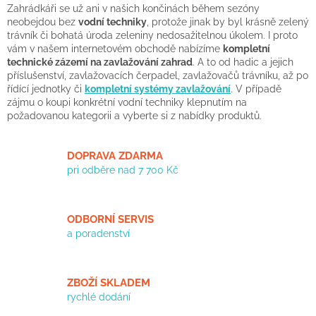
v
a
Zahrádkáři se už ani v našich končinách během sezóny
á
c
neobejdou bez
vodní techniky
, protože jinak by byl krásně zelený
n
í
trávník či bohatá úroda zeleniny nedosažitelnou úkolem. I proto
í
p
vám v našem internetovém obchodě nabízíme
kompletní
r
technické zázemí na zavlažování zahrad
. A to od hadic a jejich
v
příslušenství, zavlažovacích čerpadel, zavlažovačů trávníku, až po
k
řídící jednotky či
kompletní systémy zavlažování
. V případě
y
zájmu o koupi konkrétní vodní techniky klepnutím na
v
požadovanou kategorii a vyberte si z nabídky produktů.
ý
p
i
DOPRAVA ZDARMA
s
pri odběre nad 7 700 Kč
u
ODBORNÍ SERVIS
a poradenství
ZBOŽÍ SKLADEM
rychlé dodání