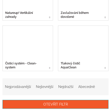
Natureup! Vertikální
Zavlažování během
zahrady
dovolené
Čisticí systém - Clean-
Tlakový čistič
system
AquaClean
Ř
a
Nejprodávanější
Nejlevnější
Nejdražší
Abecedně
z
e
n
OTEVŘÍT FILTR
í