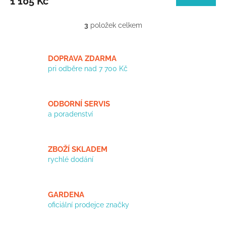
1 105 Kč
3
položek celkem
O
v
l
á
DOPRAVA ZDARMA
d
pri odběre nad 7 700 Kč
a
c
í
ODBORNÍ SERVIS
p
a poradenství
r
v
k
y
ZBOŽÍ SKLADEM
v
rychlé dodání
ý
p
i
s
GARDENA
u
oficiální prodejce značky