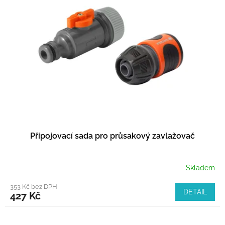
i
u
s
k
p
t
r
ů
o
d
u
k
t
ů
Připojovací sada pro průsakový zavlažovač
Skladem
353 Kč bez DPH
DETAIL
427 Kč