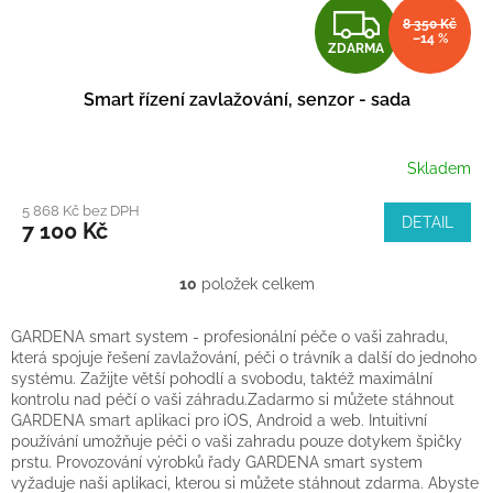
Z
8 350 Kč
–14 %
ZDARMA
D
Smart řízení zavlažování, senzor - sada
A
R
Skladem
M
5 868 Kč bez DPH
DETAIL
7 100 Kč
A
10
položek celkem
O
v
l
GARDENA smart system - profesionální péče o vaši zahradu,
á
která spojuje řešení zavlažování, péči o trávník a další do jednoho
d
systému. Zažijte větší pohodlí a svobodu, taktéž maximální
a
kontrolu nad péčí o vaši záhradu.Zadarmo si můžete stáhnout
c
GARDENA smart aplikaci pro iOS, Android a web. Intuitivní
í
používání umožňuje péči o vaši zahradu pouze dotykem špičky
p
prstu. Provozování výrobků řady GARDENA smart system
r
vyžaduje naši aplikaci, kterou si můžete stáhnout zdarma. Abyste