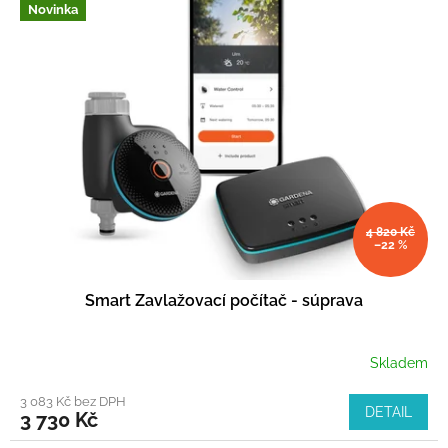
Novinka
4 820 Kč
–22 %
Smart Zavlažovací počítač - súprava
Skladem
3 083 Kč bez DPH
DETAIL
3 730 Kč