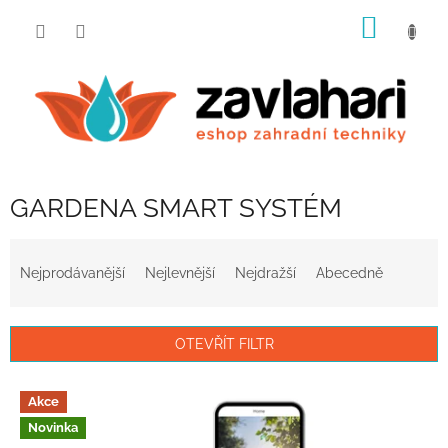
Přejít
NÁKUP
na
obsah
KOŠÍK
GARDENA SMART SYSTÉM
Ř
a
Nejprodávanější
Nejlevnější
Nejdražší
Abecedně
z
e
n
OTEVŘÍT FILTR
í
p
V
r
Akce
ý
o
Novinka
p
d