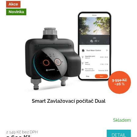
Akce
Novinka
3 550 Kč
–26 %
Smart Zavlažovací počítač Dual
Skladem
2 149 Kč bez DPH
DETAIL