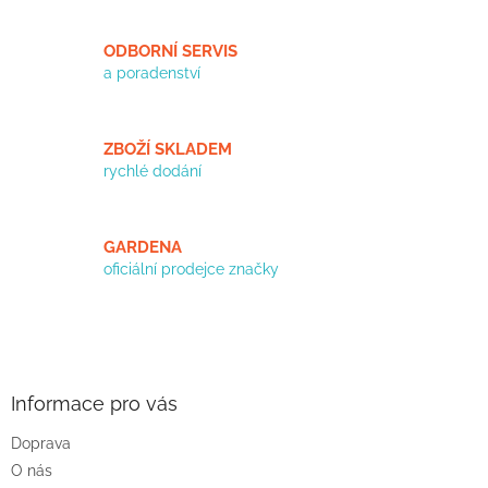
ODBORNÍ SERVIS
a poradenství
ZBOŽÍ SKLADEM
rychlé dodání
GARDENA
oficiální prodejce značky
Z
á
p
a
Informace pro vás
t
Doprava
í
O nás