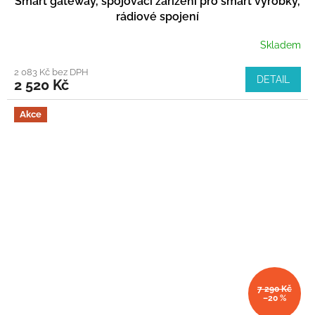
Smart gateway, spojovací zařízení pro smart výrobky,
rádiové spojení
Skladem
2 083 Kč bez DPH
DETAIL
2 520 Kč
Akce
7 290 Kč
–20 %