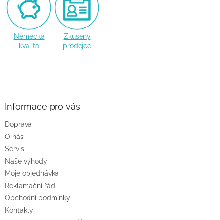
Německá
Zkušený
kvalita
prodejce
Z
á
p
a
Informace pro vás
t
Doprava
í
O nás
Servis
Naše výhody
Moje objednávka
Reklamační řád
Obchodní podmínky
Kontakty