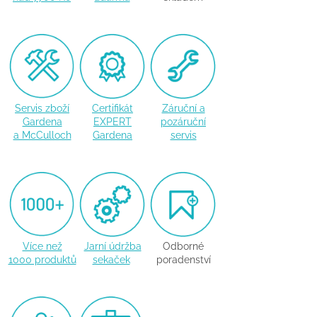
Servis zboží
Certifikát
Záruční a
Gardena
EXPERT
pozáruční
a McCulloch
Gardena
servis
Více než
Jarní údržba
Odborné
1000 produktů
sekaček
poradenství