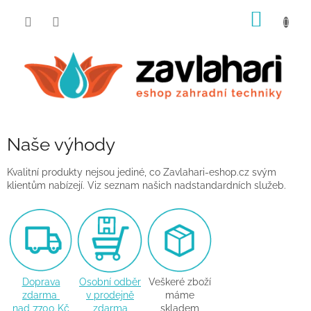
Přejít
NÁKUP
na
obsah
KOŠÍK
Naše výhody
Kvalitní produkty nejsou jediné, co Zavlahari-eshop.cz svým
klientům nabízejí. Viz seznam našich nadstandardních služeb.
Doprava
Osobní odběr
Veškeré zboží
zdarma
v prodejně
máme
nad 7700 Kč
zdarma
skladem