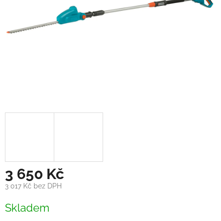
3 650 Kč
3 017 Kč bez DPH
Měrná
Skladem
cena: