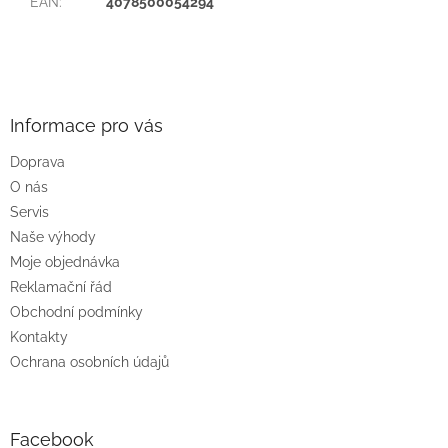
EAN
:
4078500054294
Z
á
p
a
Informace pro vás
t
Doprava
í
O nás
Servis
Naše výhody
Moje objednávka
Reklamační řád
Obchodní podmínky
Kontakty
Ochrana osobních údajů
Facebook