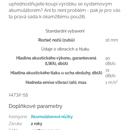
upřednostňujete koupi výrobku se systémovým
akumulátorem? Ani to není problém - pak je pro vás
ta pravá sada k okamžitému použití.
Standardní vybavení
Rozteč nožů (zubů)
16 mm
Údaje o vibracích a hluku
Hladina akustického výkonu, garantovaná
90
(LWA), db(A)
dB(A)
72
Hladina akustického tlaku u ucha obsluhy, db(A)
dB(A)
Hodnota emise vibrací (ah), max.
1 m/s²
14732-55
Doplňkové parametry
Kategorie
:
Akumulátorové nůžky
Záruka
:
2 roky