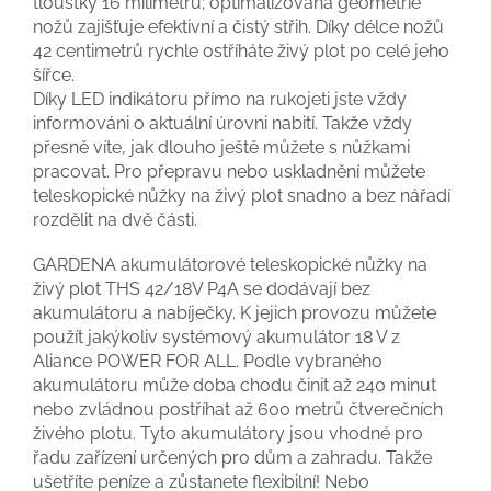
tloušťky 16 milimetrů; optimalizovaná geometrie
nožů zajišťuje efektivní a čistý střih. Díky délce nožů
42 centimetrů rychle ostříháte živý plot po celé jeho
šířce.
Díky LED indikátoru přímo na rukojeti jste vždy
informováni o aktuální úrovni nabití. Takže vždy
přesně víte, jak dlouho ještě můžete s nůžkami
pracovat. Pro přepravu nebo uskladnění můžete
teleskopické nůžky na živý plot snadno a bez nářadí
rozdělit na dvě části.
GARDENA akumulátorové teleskopické nůžky na
živý plot THS 42/18V P4A se dodávají bez
akumulátoru a nabíječky. K jejich provozu můžete
použít jakýkoliv systémový akumulátor 18 V z
Aliance POWER FOR ALL. Podle vybraného
akumulátoru může doba chodu činit až 240 minut
nebo zvládnou postříhat až 600 metrů čtverečních
živého plotu. Tyto akumulátory jsou vhodné pro
řadu zařízení určených pro dům a zahradu. Takže
ušetříte peníze a zůstanete flexibilní! Nebo