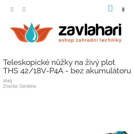
Přejít
NÁKUP
na
obsah
KOŠÍK
Teleskopické nůžky na živý plot
THS 42/18V-P4A - bez akumulátoru
1649
Značka:
Gardena