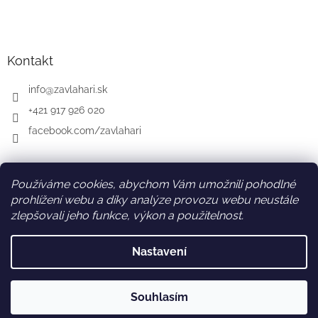
Kontakt
info
@
zavlahari.sk
+421 917 926 020
facebook.com/zavlahari
Používáme cookies, abychom Vám umožnili pohodlné
SK
AT
DE
prohlížení webu a díky analýze provozu webu neustále
zlepšovali jeho funkce, výkon a použitelnost.
Nastavení
Vytvořil Shoptet
Souhlasím
Copyright 2026
zavlahari-eshop.cz
. Všechna práva vyhrazena.