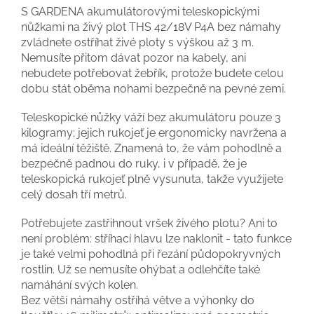
S GARDENA akumulátorovými teleskopickými
nůžkami na živý plot THS 42/18V P4A bez námahy
zvládnete ostříhat živé ploty s výškou až 3 m.
Nemusíte přitom dávat pozor na kabely, ani
nebudete potřebovat žebřík, protože budete celou
dobu stát oběma nohami bezpečně na pevné zemi.
Teleskopické nůžky váží bez akumulátoru pouze 3
kilogramy; jejich rukojeť je ergonomicky navržena a
má ideální těžiště. Znamená to, že vám pohodlně a
bezpečně padnou do ruky, i v případě, že je
teleskopická rukojeť plně vysunuta, takže využijete
celý dosah tří metrů.
Potřebujete zastřihnout vršek živého plotu? Ani to
není problém: stříhací hlavu lze naklonit - tato funkce
je také velmi pohodlná při řezání půdopokryvných
rostlin. Už se nemusíte ohýbat a odlehčíte také
namáhání svých kolen.
Bez větší námahy ostříhá větve a výhonky do