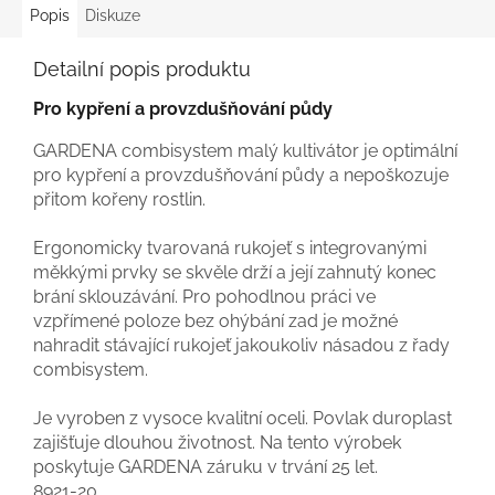
Popis
Diskuze
Detailní popis produktu
Pro kypření a provzdušňování půdy
GARDENA combisystem malý kultivátor je optimální
pro kypření a provzdušňování půdy a nepoškozuje
přitom kořeny rostlin.
Ergonomicky tvarovaná rukojeť s integrovanými
měkkými prvky se skvěle drží a její zahnutý konec
brání sklouzávání. Pro pohodlnou práci ve
vzpřímené poloze bez ohýbání zad je možné
nahradit stávající rukojeť jakoukoliv násadou z řady
combisystem.
Je vyroben z vysoce kvalitní oceli. Povlak duroplast
zajišťuje dlouhou životnost. Na tento výrobek
poskytuje GARDENA záruku v trvání 25 let.
8921-20