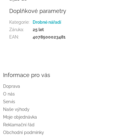
Doplňkové parametry
Kategorie
:
Drobné nářadí
Záruka
:
25 let
EAN
:
4078500023481
Z
á
p
a
Informace pro vás
t
Doprava
í
O nás
Servis
Naše výhody
Moje objednávka
Reklamační řád
Obchodní podmínky