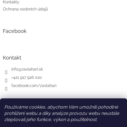
Kontakty
Ochrana osobních údajů
Facebook
Kontakt
info
@
zavlahari.sk
+421 917 926 020
facebook.com/zavlahari
Používáme cookies, abychom Vám umožnili pohodlné
SK
AT
DE
prohlížení webu a díky analýze provozu webu neustále
zlepšovali jeho funkce, výkon a použitelnost.