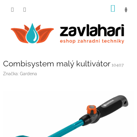
Přejít
NÁKUP
na
obsah
KOŠÍK
Combisystem malý kultivátor
10407
Značka:
Gardena