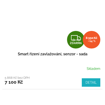
Z
8 350 Kč
–14 %
ZDARMA
D
Smart řízení zavlažování, senzor - sada
A
R
Skladem
M
5 868 Kč bez DPH
7 100 Kč
DETAIL
A