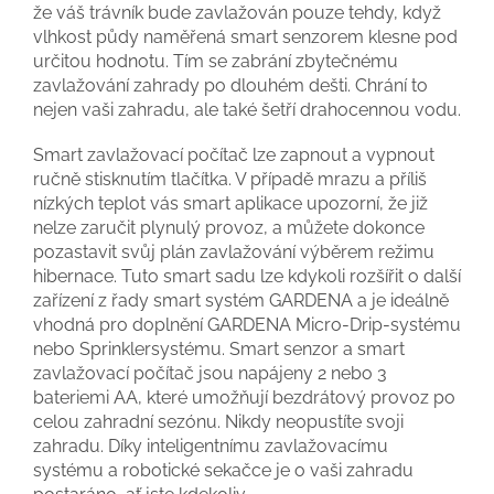
že váš trávník bude zavlažován pouze tehdy, když
vlhkost půdy naměřená smart senzorem klesne pod
určitou hodnotu. Tím se zabrání zbytečnému
zavlažování zahrady po dlouhém dešti. Chrání to
nejen vaši zahradu, ale také šetří drahocennou vodu.
Smart zavlažovací počítač lze zapnout a vypnout
ručně stisknutím tlačítka. V případě mrazu a příliš
nízkých teplot vás smart aplikace upozorní, že již
nelze zaručit plynulý provoz, a můžete dokonce
pozastavit svůj plán zavlažování výběrem režimu
hibernace. Tuto smart sadu lze kdykoli rozšířit o další
zařízení z řady smart systém GARDENA a je ideálně
vhodná pro doplnění GARDENA Micro-Drip-systému
nebo Sprinklersystému. Smart senzor a smart
zavlažovací počítač jsou napájeny 2 nebo 3
bateriemi AA, které umožňují bezdrátový provoz po
celou zahradní sezónu. Nikdy neopustíte svoji
zahradu. Díky inteligentnímu zavlažovacímu
systému a robotické sekačce je o vaši zahradu