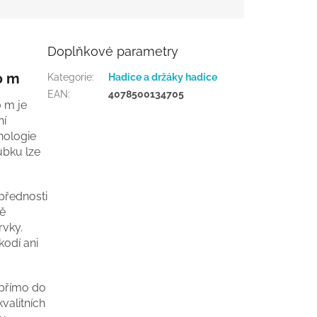
Doplňkové parametry
0 m
Kategorie
:
Hadice a držáky hadice
EAN
:
4078500134705
 m je
ní
hnologie
ubku lze
přednosti
ně
rvky.
odí ani
 přímo do
valitních