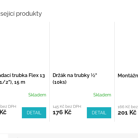
sející produkty
dací trubka Flex 13
Držák na trubky ½“
Montážní
1/2"), 15 m
(10ks)
Skladem
Skladem
 bez DPH
145 Kč bez DPH
166 Kč be
 Kč
176 Kč
201 Kč
DETAIL
DETAIL