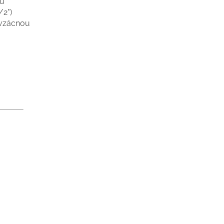
ou
/2")
 vzácnou