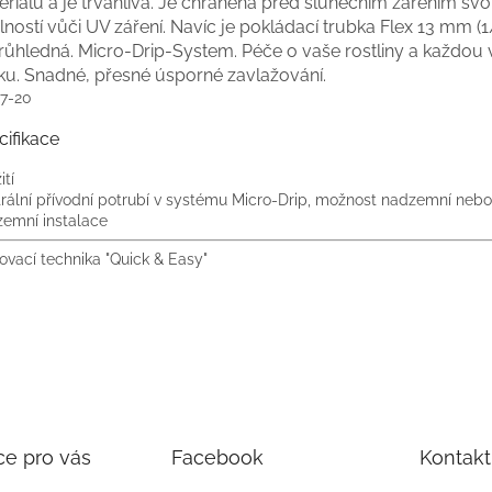
riálů a je trvanlivá. Je chráněna před slunečním zářením sv
ností vůči UV záření. Navíc je pokládací trubka Flex 13 mm (1
růhledná. Micro-Drip-System. Péče o vaše rostliny a každou
ku. Snadné, přesné úsporné zavlažování.
7-20
cifikace
ití
rální přívodní potrubí v systému Micro-Drip, možnost nadzemní nebo
emní instalace
ovací technika "Quick & Easy"
ce pro vás
Facebook
Kontakt