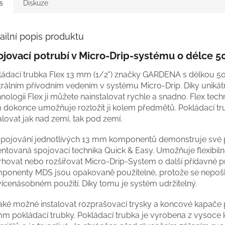
s
Diskuze
ailní popis produktu
jovací potrubí v Micro-Drip-systému o délce 5
ládací trubka Flex 13 mm (1/2") značky GARDENA s délkou 50
trálním přívodním vedením v systému Micro-Drip. Díky unikát
nologii Flex ji můžete nainstalovat rychle a snadno. Flex tec
 dokonce umožňuje rozložit ji kolem předmětů. Pokládací tr
alovat jak nad zemí, tak pod zemí.
 spojování jednotlivých 13 mm komponentů demonstruje své 
entovaná spojovací technika Quick & Easy. Umožňuje flexibil
rhovat nebo rozšiřovat Micro-Drip-System o další přídavné p
ponenty MDS jsou opakovaně použitelné, protože se nepošk
vícenásobném použití. Díky tomu je systém udržitelný.
také možné instalovat rozprašovací trysky a koncové kapače
mm pokládací trubky. Pokládací trubka je vyrobena z vysoce k