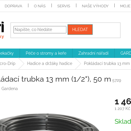
DOPRAVA
O NÁS
SERVIS
NAŠE VÝHODY
MOJE
HLEDAT
sekačky
Péče o stromy a keře
Zahradní nářadí
GARD
cro-Drip
Hadice a držáky hadice
Pokládací trubka 13 mm 
ádací trubka 13 mm (1/2"), 50 m
5729
:
Gardena
1 4
1 207 K
Měrná
Skla
cena: