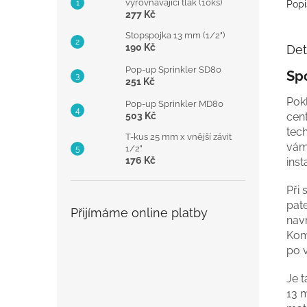
vyrovnávající tlak (10ks)
Popi
277 Kč
Stopspojka 13 mm (1/2")
190 Kč
Det
Pop-up Sprinkler SD80
Spo
251 Kč
Pok
Pop-up Sprinkler MD80
503 Kč
cen
tech
T-kus 25 mm x vnější závit
vám
1/2"
176 Kč
inst
Při
pat
Přijímáme online platby
nav
Kom
po 
Je 
13 