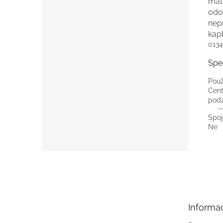
mate
odol
nep
kap
0134
Spe
Použ
Cent
podz
Spoj
Ne
Z
á
p
a
t
Informa
í