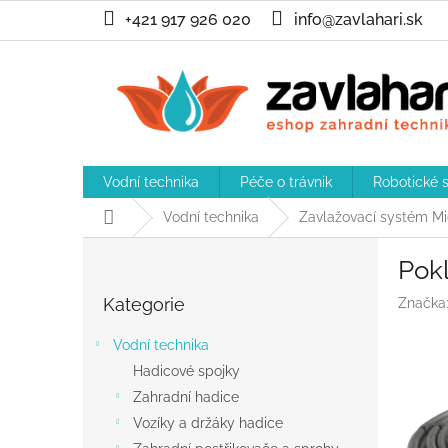
Přejít
+421 917 926 020
info@zavlahari.sk
na
obsah
Vodní technika
Péče o trávnik
Robotické 
Domů
Vodní technika
Zavlažovací systém Mi
P
Pokl
o
Přeskočit
s
Kategorie
Značka
kategorie
t
r
Vodní technika
a
Hadicové spojky
n
Zahradní hadice
n
í
Vozíky a držáky hadice
p