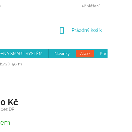
 OBJEDNÁVKA
REKLAMAČNÍ ŘÁD
Přihlášení
OBCHODNÍ PODMÍNKY
NÁKUPNÍ
Prázdný košík
KOŠÍK
ENA SMART SYSTÉM
Novinky
Akce
Kontakty
(1/2"), 50 m
60 Kč
č bez DPH
dem