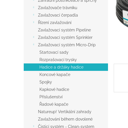
Zahradní postřikovače a sprchy
a
Zavlažovače trávníku
n
Zavlažovací čerpadla
e
Řízení zavlažování
l
Zavlažovací systém Pipeline
Zavlažovací systém Sprinkler
Zavlažovací systém Micro-Drip
Startovací sady
Rozprašovací trysky
Hadice a držáky hadice
Koncové kapače
Spojky
Kapkové hadice
Příslušenství
Řadové kapače
Natureup! Vertikální zahrady
Zavlažování během dovolené
Čisticí systém - Clean-system