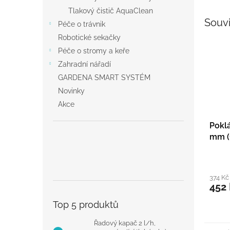
Tlakový čistič AquaClean
Souvi
Péče o trávnik
Robotické sekačky
Péče o stromy a keře
Zahradní nářadí
GARDENA SMART SYSTÉM
Novinky
Akce
Poklá
mm (
374 Kč
452
Top 5 produktů
Řadový kapač 2 l/h,