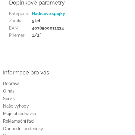
Doplňkové parametry
Kategorie
:
Hadicové spojky
Záruka
:
5 let
EAN
:
4078500011334
Priemer
:
1/2"
Z
á
p
a
Informace pro vás
t
Doprava
í
O nás
Servis
Naše výhody
Moje objednávka
Reklamační řád
Obchodní podmínky