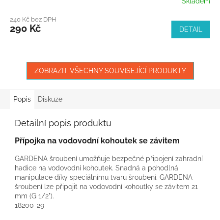
Skladem
240 Kč bez DPH
290 Kč
DETAIL
ZOBRAZIT VŠECHNY SOUVISEJÍCÍ PRODUKTY
Popis
Diskuze
Detailní popis produktu
Přípojka na vodovodní kohoutek se závitem
GARDENA šroubení umožňuje bezpečné připojení zahradní
hadice na vodovodní kohoutek. Snadná a pohodlná
manipulace díky speciálnímu tvaru šroubení. GARDENA
šroubení lze připojit na vodovodní kohoutky se závitem 21
mm (G 1/2").
18200-29