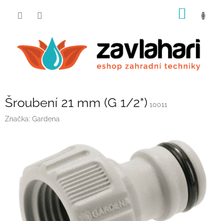
Přejít
NÁKUP
na
obsah
KOŠÍK
Šroubení 21 mm (G 1/2")
10011
Značka:
Gardena