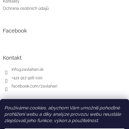
Kontakty
Ochrana osobních údajů
Facebook
Kontakt
info
@
zavlahari.sk
+421 917 926 020
facebook.com/zavlahari
Používáme cookies, abychom Vám umožnili pohodlné
SK
AT
DE
prohlížení webu a díky analýze provozu webu neustále
zlepšovali jeho funkce, výkon a použitelnost.