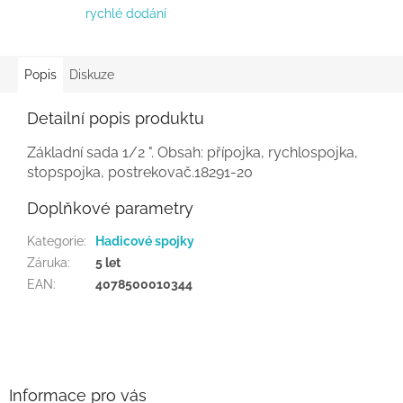
rychlé dodání
Popis
Diskuze
Detailní popis produktu
Základní
sada 1/2 ". Obsah: přípojka, rychlospojka,
stopspojka, postrekovač.18291-20
Doplňkové parametry
Kategorie
:
Hadicové spojky
Záruka
:
5 let
EAN
:
4078500010344
Z
á
p
a
Informace pro vás