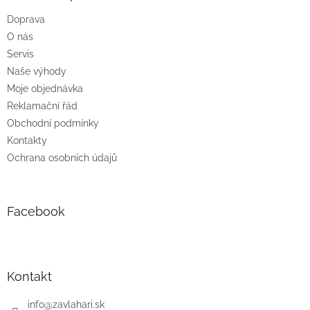
t
Doprava
í
O nás
Servis
Naše výhody
Moje objednávka
Reklamační řád
Obchodní podmínky
Kontakty
Ochrana osobních údajů
Facebook
Kontakt
info
@
zavlahari.sk