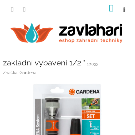
Přejít
NÁKUP
na
obsah
KOŠÍK
základní vybavení 1/2 "
10033
Značka:
Gardena