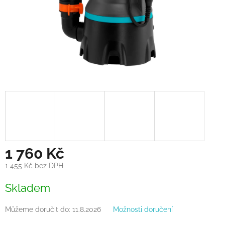
1 760 Kč
1 455 Kč bez DPH
Měrná
Skladem
cena:
Můžeme doručit do:
11.8.2026
Možnosti doručení