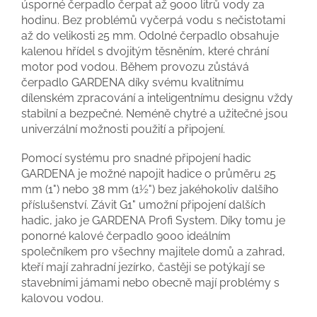
úsporné čerpadlo čerpat až 9000 litrů vody za
hodinu. Bez problémů vyčerpá vodu s nečistotami
až do velikosti 25 mm. Odolné čerpadlo obsahuje
kalenou hřídel s dvojitým těsněním, které chrání
motor pod vodou. Během provozu zůstává
čerpadlo GARDENA díky svému kvalitnímu
dílenském zpracování a inteligentnímu designu vždy
stabilní a bezpečné. Neméně chytré a užitečné jsou
univerzální možnosti použití a připojení.
Pomocí systému pro snadné připojení hadic
GARDENA je možné napojit hadice o průměru 25
mm (1") nebo 38 mm (1½") bez jakéhokoliv dalšího
příslušenství. Závit G1" umožní připojení dalších
hadic, jako je GARDENA Profi System. Díky tomu je
ponorné kalové čerpadlo 9000 ideálním
společníkem pro všechny majitele domů a zahrad,
kteří mají zahradní jezírko, častěji se potýkají se
stavebními jámami nebo obecně mají problémy s
kalovou vodou.