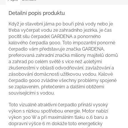
Detailní popis produktu
Když je stavební jáma po bouři plná vody nebo je
třeba vyčerpat vodu ze zahradního jezírka, je čas
pocítit sílu čerpadel GARDENA a ponorného
kalového čerpadla 9000. Toto impozantní ponorné
čerpadlo vám představuje značka GARDENA,
preferovaná zahradní značka miliony majitelů domů
a zahrad po celém světě s více než 40letými
zkušenostmi v oblasti odvodňování, zavlažování a
zásobování domácnosti užitkovou vodou. Kalové
čerpadlo 9000 zvládne všechny problémy spojené
se zaplavením, přetečením a dalšími obtížemi
souvisejícími s vodou.
Toto vizuálně atraktivní čerpadlo přináší vysoký
výkon s nízkou spotřebou energie. Motor nabízí
výkon 300 W a při maximálním tlaku 0,6 baru a
dopravní výšce 6 m dokáže toto energeticky