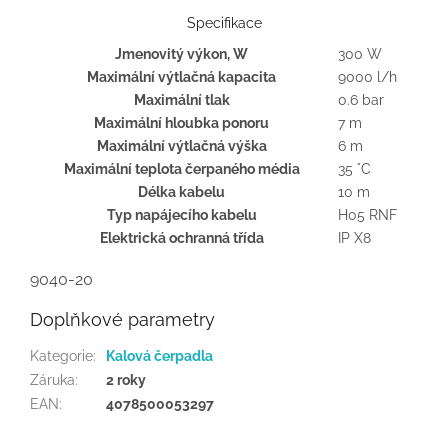
Specifikace
Jmenovitý výkon, W
300 W
Maximální výtlačná kapacita
9000 l/h
Maximální tlak
0.6 bar
Maximální hloubka ponoru
7 m
Maximální výtlačná výška
6 m
Maximální teplota čerpaného média
35 °C
Délka kabelu
10 m
Typ napájecího kabelu
H05 RNF
Elektrická ochranná třída
IP X8
9040-20
Doplňkové parametry
Kategorie
:
Kalová čerpadla
Záruka
:
2 roky
EAN
:
4078500053297