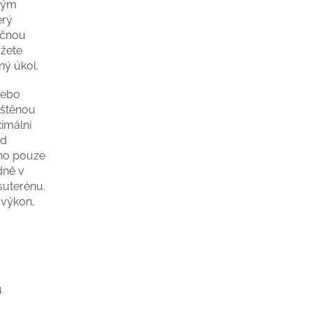
ovým
erý
ečnou
ůžete
ný úkol.
nebo
ištěnou
imální
ad
eno pouze
dně v
suterénu.
 výkon,
4