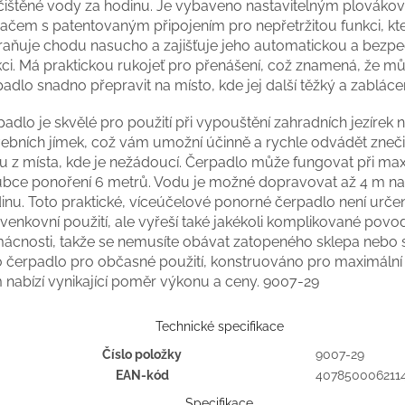
čištěné vody za hodinu. Je vybaveno nastavitelným plovák
načem s patentovaným připojením pro nepřetržitou funkci, kt
raňuje chodu nasucho a zajišťuje jeho automatickou a bezp
kci. Má praktickou rukojeť pro přenášení, což znamená, že m
adlo snadno přepravit na místo, kde jej další těžký a zabláce
adlo je skvělé pro použití při vypouštění zahradních jezírek 
vebních jímek, což vám umožní účinně a rychle odvádět zneč
u z místa, kde je nežádoucí. Čerpadlo může fungovat při max
ubce ponoření 6 metrů. Vodu je možné dopravovat až 4 m n
dinu. Toto praktické, víceúčelové ponorné čerpadlo není urč
venkovní použití, ale vyřeší také jakékoli komplikované povo
ácnosti, takže se nemusíte obávat zatopeného sklepa nebo 
o čerpadlo pro občasné použití, konstruováno pro maximální
 nabízí vynikající poměr výkonu a ceny. 9007-29
Technické specifikace
Číslo položky
9007-29
EAN-kód
407850006211
Specifikace