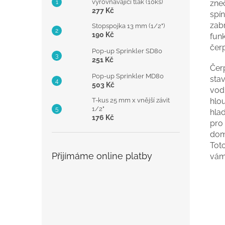
vyrovnávající tlak (10ks)
zne
277 Kč
spí
zab
Stopspojka 13 mm (1/2")
190 Kč
fun
čerp
Pop-up Sprinkler SD80
251 Kč
Čerp
Pop-up Sprinkler MD80
sta
503 Kč
vod
T-kus 25 mm x vnější závit
hlo
1/2"
hla
176 Kč
pro 
dom
Tot
Přijímáme online platby
vám