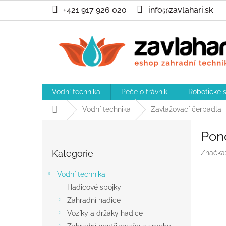
Přejít
+421 917 926 020
info@zavlahari.sk
na
obsah
Vodní technika
Péče o trávnik
Robotické 
Domů
Vodní technika
Zavlažovací čerpadla
P
Pon
o
Přeskočit
s
Kategorie
Značka
kategorie
t
r
Vodní technika
a
Hadicové spojky
n
Zahradní hadice
n
í
Vozíky a držáky hadice
p