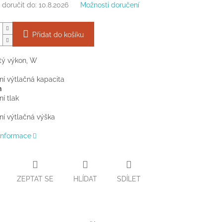
doručit do:
10.8.2026
Možnosti doručení
Přidat do košíku
tý výkon, W
í výtlačná kapacita
h
í tlak
í výtlačná výška
 informace
ZEPTAT SE
HLÍDAT
SDÍLET