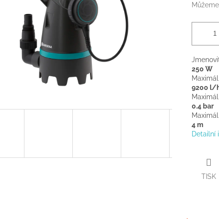
Můžeme 
Jmenovi
250 W
Maximáln
9200 l/
Maximáln
0.4 bar
Maximáln
4 m
Detailní
TISK