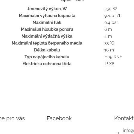
Jmenovitý výkon, W
250 W
Maximální výtlačná kapacita
9200 l/h
Maximální tlak
0.4 bar
Maximální hloubka ponoru
6 m
Maximální výtlačná výška
4 m
Maximální teplota čerpaného média
35 °C
Délka kabelu
10 m
Typ napájecího kabelu
H05 RNF
Elektrická ochranná třída
IP X8
ce pro vás
Facebook
Kontakt
info
@