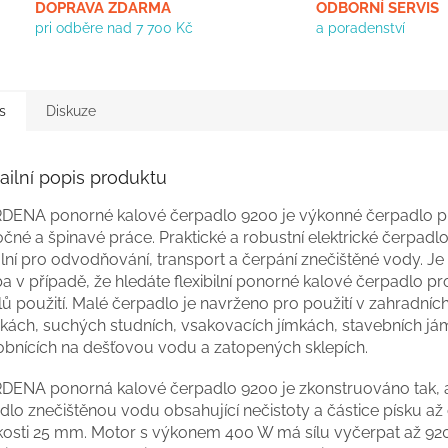
DOPRAVA ZDARMA
ODBORNÍ SERVIS
pri odběre nad 7 700 Kč
a poradenství
s
Diskuze
ailní popis produktu
DENA ponorné kalové čerpadlo 9200 je výkonné čerpadlo p
čné a špinavé práce. Praktické a robustní elektrické čerpadlo
lní pro odvodňování, transport a čerpání znečištěné vody. Je 
a v případě, že hledáte flexibilní ponorné kalové čerpadlo 
ů použití. Malé čerpadlo je navrženo pro použití v zahradníc
írkách, suchých studních, vsakovacích jímkách, stavebních já
obnících na dešťovou vodu a zatopených sklepích.
DENA ponorná kalové čerpadlo 9200 je zkonstruováno tak, 
dlo znečištěnou vodu obsahující nečistoty a částice písku až
ikosti 25 mm. Motor s výkonem 400 W má sílu vyčerpat až 920