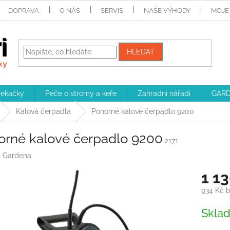
DOPRAVA
O NÁS
SERVIS
NAŠE VÝHODY
MOJE
HLEDAT
sekačky
Péče o stromy a keře
Zahradní nářadí
GARD
Kalová čerpadla
Ponorné kalové čerpadlo 9200
orné kalové čerpadlo 9200
2171
:
Gardena
1 1
934 Kč 
Měrná
Skla
cena: