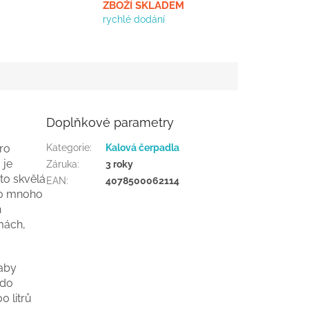
ZBOŽÍ SKLADEM
rychlé dodání
Doplňkové parametry
ro
Kategorie
:
Kalová čerpadla
 je
Záruka
:
3 roky
to skvělá
EAN
:
4078500062114
pro mnoho
h
mách,
aby
 do
0 litrů