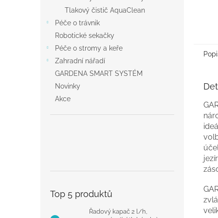
Tlakový čistič AquaClean
Péče o trávnik
Robotické sekačky
Péče o stromy a keře
Popi
Zahradní nářadí
GARDENA SMART SYSTÉM
Det
Novinky
Akce
GAR
náro
ideá
volb
účel
jez
zás
GAR
Top 5 produktů
zvlá
vel
Řadový kapač 2 l/h,