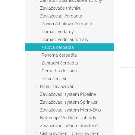
Zahradní postřikovače a sprchy
a
Zavlažovače trávníku
n
Zavlažovací čerpadla
e
Ponorná tlaková čerpadla
l
Domácí vodárny
Domácí vodní automaty
Kalová čerpadla
Ponorná čerpadla
Zahradní čerpadla
Čerpadla do sudu
Příslušenství
Řízení zavlažování
Zavlažovací systém Pipeline
Zavlažovací systém Sprinkler
Zavlažovací systém Micro-Drip
Natureup! Vertikální zahrady
Zavlažování během dovolené
Čisticí systém - Clean-system