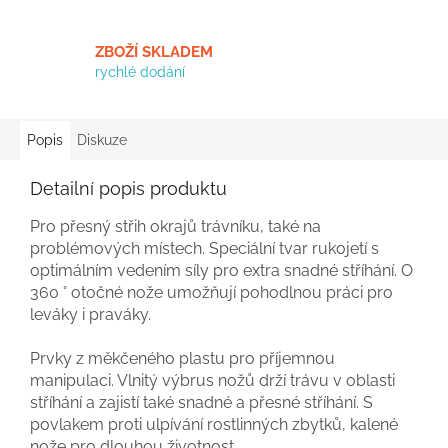
ZBOŽÍ SKLADEM
rychlé dodání
Popis
Diskuze
Detailní popis produktu
Pro
přesný střih okrajů trávníku, také na
problémových místech. Speciální tvar rukojetí s
optimálním
vedením síly pro extra snadné stříhání. O
360 ° otočné nože umožňují
pohodlnou práci
pro
leváky i praváky.
Prvky z
měkčeného
plastu pro příjemnou
manipulaci. Vlnitý výbrus nožů drží trávu v oblasti
stříhání a
zajistí
také
snadné a přesné stříhání. S
povlakem proti ulpívání rostlinných zbytků, kalené
nože
pro dlouhou životnost
.