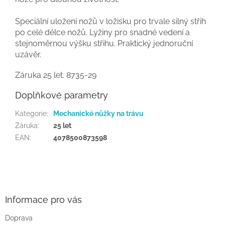
Speciální uložení nožů v ložisku pro trvale
silný
střih
po celé délce nožů. Lyžiny pro snadné vedení a
stejnoměrnou výšku střihu. Praktický
jednoruční
uzávěr.
Záruka
25
let.
8735-29
Doplňkové parametry
Kategorie
:
Mechanické nůžky na trávu
Záruka
:
25 let
EAN
:
4078500873598
Z
á
p
a
Informace pro vás
t
Doprava
í