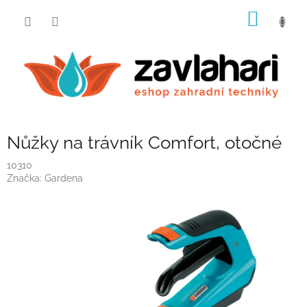
Přejít
NÁKUP
na
obsah
KOŠÍK
Nůžky na trávník Comfort, otočné
10310
Značka:
Gardena