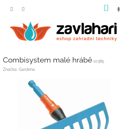
Přejít
NÁKUP
na
obsah
KOŠÍK
Combisystem malé hrábě
10385
Značka:
Gardena