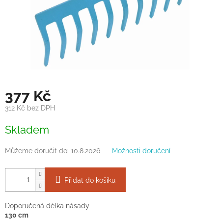
377 Kč
312 Kč bez DPH
Měrná
Skladem
cena:
Můžeme doručit do:
10.8.2026
Možnosti doručení
Přidat do košíku
Doporučená délka násady
130 cm