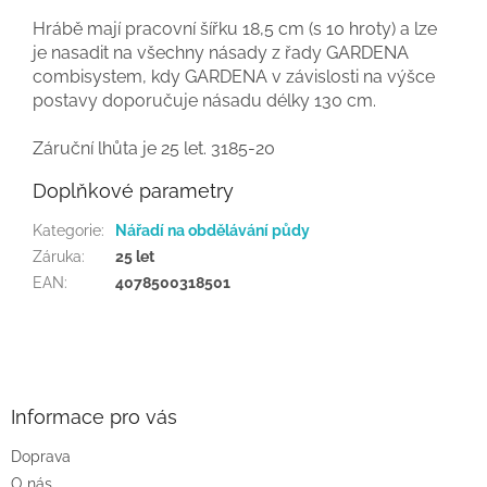
Hrábě mají pracovní šířku 18,5 cm (s 10 hroty) a lze
je nasadit na všechny násady z řady GARDENA
combisystem, kdy GARDENA v závislosti na výšce
postavy doporučuje násadu délky 130 cm.
Záruční lhůta je 25 let. 3185-20
Doplňkové parametry
Kategorie
:
Nářadí na obdělávání půdy
Záruka
:
25 let
EAN
:
4078500318501
Z
á
p
a
Informace pro vás
t
Doprava
í
O nás