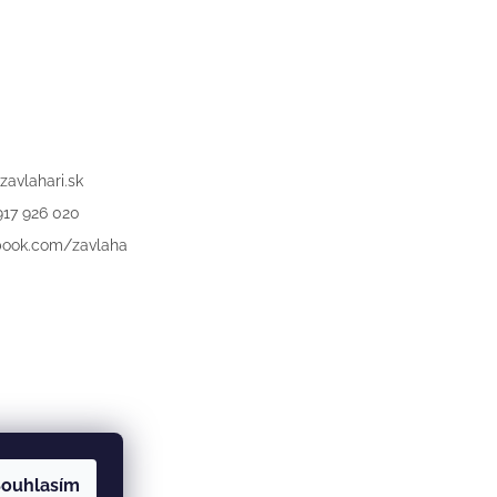
zavlahari.sk
917 926 020
book.com/zavlaha
ouhlasím