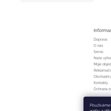
Z
á
p
a
t
Informa
í
Doprava
O nás
Servis
Naše výh
Moje obje
Reklamačn
Obchodní
Kontakty
Ochrana o
Používáme 
webu a díky