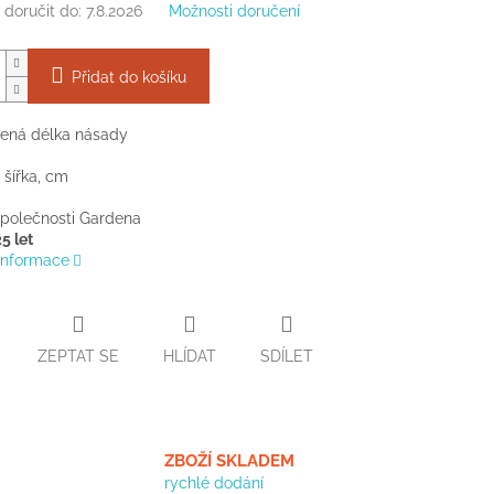
doručit do:
7.8.2026
Možnosti doručení
Přidat do košíku
ená délka násady
 šířka, cm
společnosti Gardena
5 let
 informace
ZEPTAT SE
HLÍDAT
SDÍLET
ZBOŽÍ SKLADEM
rychlé dodání