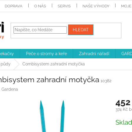
DOPRAVA
O NÁS
SERVIS
NAŠE VÝHODY
MOJE
HLEDAT
sekačky
Péče o stromy a keře
Zahradní nářadí
GARD
í půdy
Combisystem zahradní motyčka
bisystem zahradní motyčka
10382
:
Gardena
452
374 Kč 
Měrná
Skla
cena: