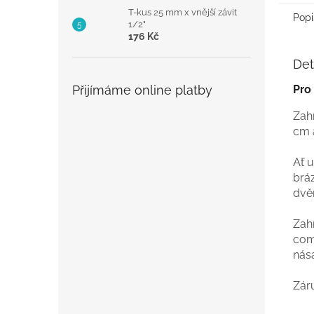
T-kus 25 mm x vnější závit
Popi
1/2"
176 Kč
Det
Přijímáme online platby
Pro
Zah
cm a
Ať 
bráz
dvě
Zah
com
nás
Záru