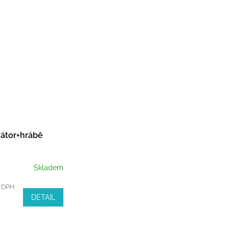
vátor+hrábě
Skladem
z DPH
DETAIL