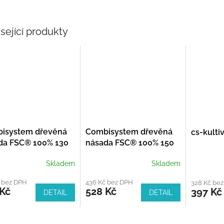
sející produkty
isystem dřevěná
Combisystem dřevěná
cs-kulti
da FSC® 100% 130
násada FSC® 100% 150
cm
Skladem
Skladem
č bez DPH
436 Kč bez DPH
328 Kč be
 Kč
528 Kč
397 Kč
DETAIL
DETAIL