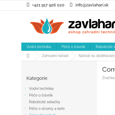
Přejít
+421 917 926 020
info@zavlahari.sk
na
obsah
Vodní technika
Péče o trávnik
Robotické 
Domů
Zahradní nářadí
Nářadí na obděláván
P
Com
o
Přeskočit
s
Kategorie
Značka
kategorie
t
r
Vodní technika
a
Péče o trávnik
n
Robotické sekačky
n
í
Péče o stromy a keře
p