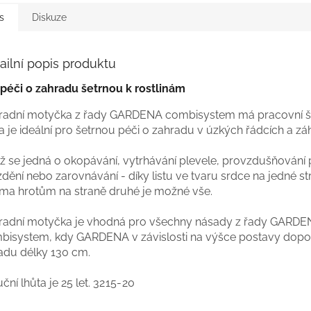
s
Diskuze
ailní popis produktu
 péči o zahradu šetrnou k rostlinám
radní motyčka z řady GARDENA combisystem má pracovní ší
 je ideální pro šetrnou péči o zahradu v úzkých řádcích a z
už se jedná o okopávání, vytrhávání plevele, provzdušňování
dění nebo zarovnávání - díky listu ve tvaru srdce na jedné st
ma hrotům na straně druhé je možné vše.
radní motyčka je vhodná pro všechny násady z řady GARD
bisystem, kdy GARDENA v závislosti na výšce postavy dopo
adu délky 130 cm.
ční lhůta je 25 let.
3215-20