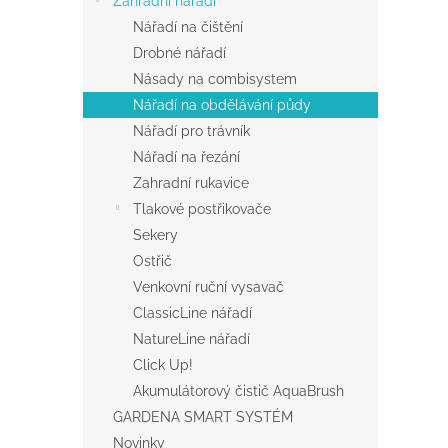
Zahradní nářadí
a
Nářadí na čištění
n
Drobné nářadí
e
Násady na combisystem
l
Nářadí na obdělávání půdy
Nářadí pro trávník
Nářadí na řezání
Zahradní rukavice
Tlakové postřikovače
Sekery
Ostřič
Venkovní ruční vysavač
ClassicLine nářadí
NatureLine nářadí
Click Up!
Akumulátorový čistič AquaBrush
GARDENA SMART SYSTÉM
Novinky