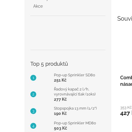
Akce
Souvi
Top 5 produktů
Pop-up Sprinkler SD80
Comb
251 Kč
nása
Řadový kapač 2 l/h,
cm
vyrovnávající tlak (10ks)
277 Kč
353 K
Stopspojka 13 mm (1/2")
427
190 Kč
Pop-up Sprinkler MD80
503 Kč