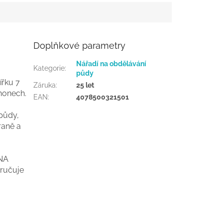
Doplňkové parametry
Nářadí na obdělávání
Kategorie
:
půdy
řku 7
Záruka
:
25 let
áhonech.
EAN
:
4078500321501
 půdy,
raně a
ENA
ručuje