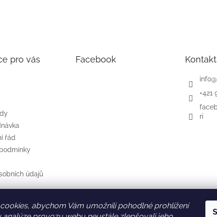
ce pro vás
Facebook
Kontakt
info
@
+421 
face
ody
ri
dnávka
í řád
 podmínky
sobních údajů
cookies, abychom Vám umožnili pohodlné prohlížení
S
SK
AT
DE
 analýze provozu webu neustále zlepšovali jeho