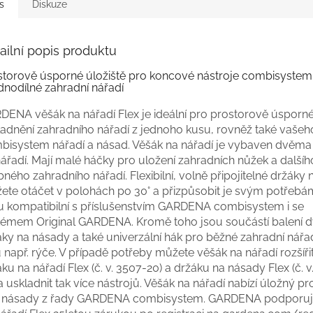
s
Diskuze
ailní popis produktu
storově úsporné úložiště pro koncové nástroje combisystem
dnodílné zahradní nářadí
DENA věšák na nářadí Flex je ideální pro prostorově úsporn
ladnění zahradního nářadí z jednoho kusu, rovněž také vašeh
bisystem nářadí a násad. Věšák na nářadí je vybaven dvěma
ářadí. Mají malé háčky pro uložení zahradních nůžek a dalšíh
ného zahradního nářadí. Flexibilní, volně připojitelné držáky 
ete otáčet v polohách po 30° a přizpůsobit je svým potřebá
u kompatibilní s příslušenstvím GARDENA combisystem i se
témem Original GARDENA. Kromě toho jsou součástí balení 
ky na násady a také univerzální hák pro běžné zahradní nářad
 např. rýče. V případě potřeby můžete věšák na nářadí rozšíř
ku na nářadí Flex (č. v. 3507-20) a držáku na násady Flex (č. v
a uskladnit tak více nástrojů. Věšák na nářadí nabízí úložný pr
 násady z řady GARDENA combisystem. GARDENA podporuj