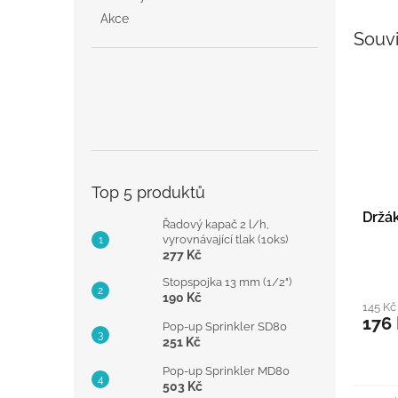
Akce
Souvi
Top 5 produktů
Držák
Řadový kapač 2 l/h,
vyrovnávající tlak (10ks)
277 Kč
Stopspojka 13 mm (1/2")
190 Kč
145 Kč
176
Pop-up Sprinkler SD80
251 Kč
Pop-up Sprinkler MD80
503 Kč