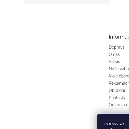
Z
á
p
a
t
Informa
í
Doprava
O nás
Servis
Naše výh
Moje obje
Reklamačn
Obchodní
Kontakty
Ochrana o
Používáme 