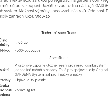
ářadí Flex 25letou zárukou po registraci na gardena.com/reg
3 měsíců od zakoupení. Rozšiřte svou rodinu nástrojů. GAR
bisystem. Možnost výměny koncových nástrojů. Odolnost. 
koliv zahradní úkol.
3506-20
Technické specifikace
Číslo
3506-20
oložky
AN-kód
4066407002074
Specifikace
Prostorově úsporné úložné řešení pro nářadí combisystem,
oužití
jednodílné nářadí a násady. Také pro spojovací díly Origina
GARDENA System, zahradní nůžky a nůžky
teriály
High-quality plastic
áruka
lečnosti
Záruka 25 let
ardena