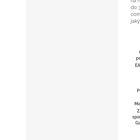
na n
do 
com
jaký
p
E
P
Ma
Z
spo
G