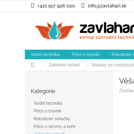
Přejít
+421 917 926 020
info@zavlahari.sk
na
obsah
Vodní technika
Péče o trávnik
Robotické 
Domů
Zahradní nářadí
Násady na combisys
P
Věšá
o
Přeskočit
s
Kategorie
Značka
kategorie
t
r
Vodní technika
a
Péče o trávnik
n
Robotické sekačky
n
í
Péče o stromy a keře
p