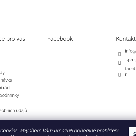
ce pro vás
Facebook
Kontakt
info
@
+421 
face
ody
ri
dnávka
í řád
 podmínky
sobních údajů
cookies, abychom Vám umožnili pohodlné prohlížení
S
SK
AT
DE