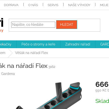
DOPRAVA
O NÁS
SERVIS
NAŠE VÝHODY
MOJE
HLEDAT
sekačky
Péče o stromy a keře
Zahradní nářadí
GARD
tem
Věšák na nářadí Flex
k na nářadí Flex
3162
:
Gardena
666
550 Kč 
Měrná
Skla
cena: