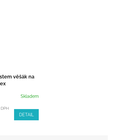
stem věšák na
lex
Skladem
z DPH
DETAIL