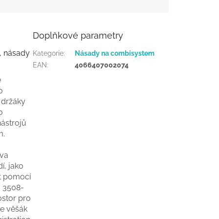
Doplňkové parametry
, násady
Kategorie
:
Násady na combisystem
EAN
:
4066407002074
é
o
 držáky
o
nástrojů
m.
dva
í, jako
it pomocí
. 3508-
ostor pro
e věšák