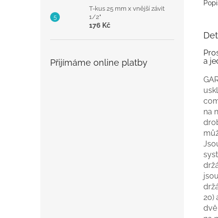
Popi
T-kus 25 mm x vnější závit
1/2"
176 Kč
Det
Pro
a je
Přijímáme online platby
GAR
usk
com
na n
drob
můž
Jso
sys
držá
jsou
držá
20) 
dvě