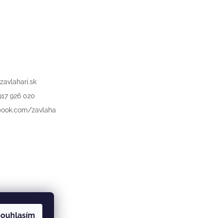
zavlahari.sk
917 926 020
book.com/zavlaha
ouhlasím