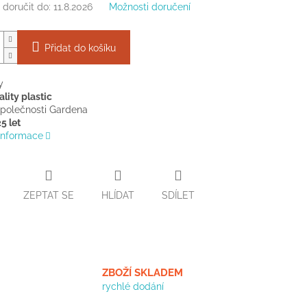
doručit do:
11.8.2026
Možnosti doručení
Přidat do košíku
y
lity plastic
společnosti Gardena
5 let
 informace
ZEPTAT SE
HLÍDAT
SDÍLET
ZBOŽÍ SKLADEM
rychlé dodání