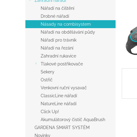
Zahradní nářadí
a
Nářadí na čištění
n
Drobné nářadí
e
Násady na combisystem
l
Nářadí na obdělávání půdy
Nářadí pro trávník
Nářadí na řezání
Zahradní rukavice
Tlakové postřikovače
Sekery
Ostřič
Venkovní ruční vysavač
ClassicLine nářadí
NatureLine nářadí
Click Up!
Akumulátorový čistič AquaBrush
GARDENA SMART SYSTÉM
Novinky