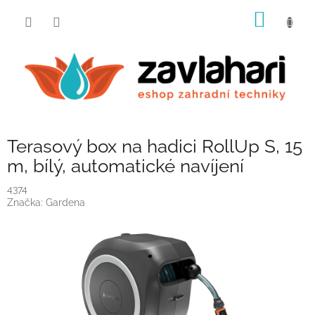
Přejít
NÁKUP
na
obsah
KOŠÍK
Terasový box na hadici RollUp S, 15
m, bílý, automatické navíjení
4374
Značka:
Gardena