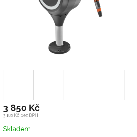
3 850 Kč
3 182 Kč bez DPH
Měrná
Skladem
cena: