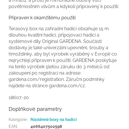
a mrazu, a proto je mimořádně odolný vůči
povětrnostním vlivům a kdykoli připravený k použití.
Připraven k okamžitému použití
Terasový box na zahradní hadici obsahuje 15 m
dlouhou kvalitní hadici, připojovací hadici a
systémové díly Original GARDENA. Součástí
dodávky je také univerzální upevnění, šrouby a
hmoždinky, aby byl výrobek vyráběný v Evropě co
nejrychleji připraven k použití. GARDENA poskytuje
na tento výrobek 5letou záruku do 3 měsíců od
zakoupení po registraci na adrese:
gardena.com/registration. Záruční podmínky
najdete na stránce gardena.com/cz.
18607-20
Doplňkové parametry
Kategorie
:
Nástěnné boxy na hadici
EAN
:
4066407502598