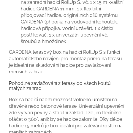
na zahradní hadici RollUp S, vč. 1 x 15 m kvalitní
hadice GARDENA 11 mm, 1 x flexibilní
připojovací hadice, originálních dílů systému
GARDENA (přípojka na vodovodní kohoutek,
hadicová přípojka, vodní uzávěr), 1 x čisticí
postřikovač, 1 x univerzální upevnění vč.
šroubů a hmoždinek
GARDENA terasový box na hadici RollUp S s funkcí
automatického navíjení pro montáž přímo na terasu
je ideální na skladování hadice pro zavlažování
menších zahrad.
Pohodlné zavlažování z terasy do všech koutů
malých zahrad
Box na hadici nabízí možnost volného umístění na
dřevěné nebo betonové terase. Univerzální upevnění
zde vytváří pevný a stabilní základ. Lze jím flexibilně
otáčet o 360°, aniž by se hadice zalomila. Díky délce
hadice 15 metrů je box ideální pro zalévání rostlin na
menších zahradách.