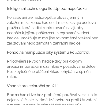
Inteligentní technologie RollUp bez nepořádku
Po zalévání lze hadici opět srolovat jemným
zatažením za konec hadice. Tím se aktivuje ocelová
pružina, která hadici kontrolovaně navíjí, aby
nedošlo k jejímu poškození. Integrované vedení
hadice umožňuje mimo jiné rovnoměrné vtažení bez
zauzlování nebo zamotání zahradní hadice.
Pohodlná manipulace díky systému RollControl
Při odvíjení se vodní hadice díky praktickým
aretačním zarážkám uzamkne v požadované délce.
Bez zbytečného otáčení klikou, ohýbání a špinění
rukou.
Vhodné pro celoroční použití
Box na hadici lze bez problémů používat venku, a to
nejen v létě, ale i v zimě. Má ochranu proti UV záření