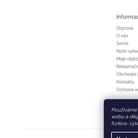
a
t
Informa
í
Doprava
O nás
Servis
Naše výh
Moje obje
Reklamačn
Obchodní
Kontakty
Ochrana o
Používáme 
webu a díky
funkce, výk