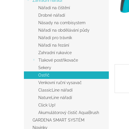
Zahradní nářadí
a
Nářadí na čištění
n
Drobné nářadí
e
Násady na combisystem
l
Nářadí na obdělávání půdy
Nářadí pro trávník
Nářadí na řezání
Zahradní rukavice
Tlakové postřikovače
Sekery
Ostřič
Venkovní ruční vysavač
ClassicLine nářadí
NatureLine nářadí
Click Up!
Akumulátorový čistič AquaBrush
GARDENA SMART SYSTÉM
Novinky