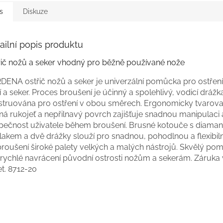
s
Diskuze
ailní popis produktu
řič nožů a seker vhodný pro běžně používané nože
DENA ostřič nožů a seker je univerzální pomůcka pro ostření
í a seker. Proces broušení je účinný a spolehlivý, vodicí drážka
struována pro ostření v obou směrech. Ergonomicky tvarov
ná rukojeť a nepřilnavý povrch zajišťuje snadnou manipulaci 
pečnost uživatele během broušení. Brusné kotouče s diama
akem a dvě drážky slouží pro snadnou, pohodlnou a flexibiln
 broušení široké palety velkých a malých nástrojů. Skvělý po
 rychlé navrácení původní ostrosti nožům a sekerám. Záruka v
et.
8712-20