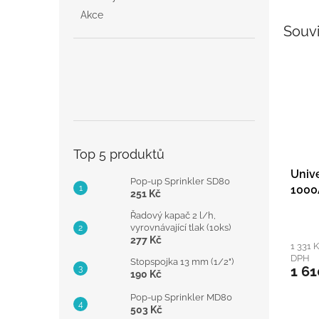
Akce
Souvi
Top 5 produktů
Unive
Pop-up Sprinkler SD80
1000
251 Kč
Řadový kapač 2 l/h,
vyrovnávající tlak (10ks)
277 Kč
1 331 
DPH
Stopspojka 13 mm (1/2")
1 61
190 Kč
Pop-up Sprinkler MD80
503 Kč