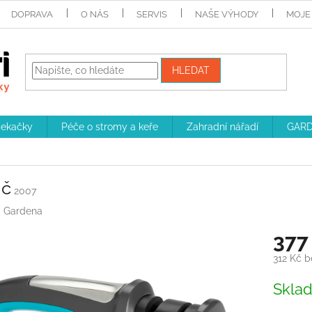
DOPRAVA
O NÁS
SERVIS
NAŠE VÝHODY
MOJE
HLEDAT
sekačky
Péče o stromy a keře
Zahradní nářadí
GARD
ič
2007
:
Gardena
377
312 Kč 
Měrná
Skla
cena: