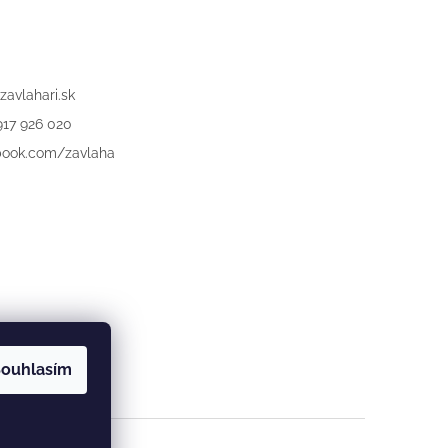
zavlahari.sk
917 926 020
book.com/zavlaha
ouhlasím