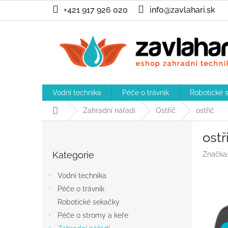
Přejít
+421 917 926 020
info@zavlahari.sk
na
obsah
Vodní technika
Péče o trávnik
Robotické 
Domů
Zahradní nářadí
Ostřič
ostřič
P
ostř
o
Přeskočit
s
Kategorie
Značka
kategorie
t
r
Vodní technika
a
Péče o trávnik
n
Robotické sekačky
n
í
Péče o stromy a keře
p