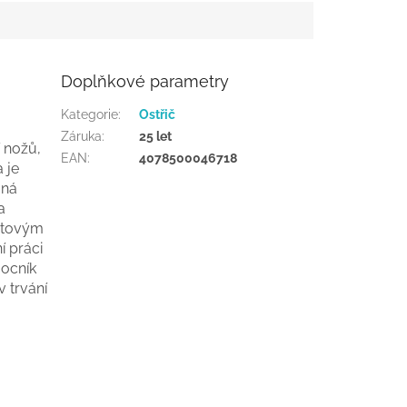
Doplňkové parametry
Kategorie
:
Ostřič
Záruka
:
25 let
 nožů,
EAN
:
4078500046718
 je
aná
a
ntovým
í práci
mocník
 trvání