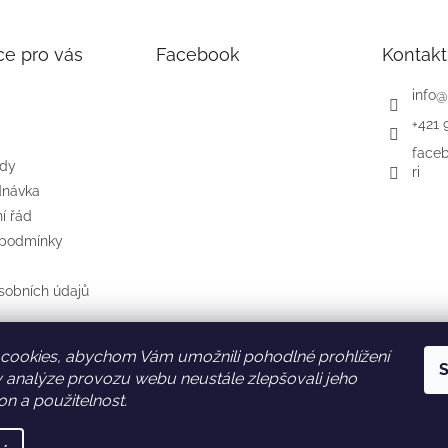
ce pro vás
Facebook
Kontakt
info
@
+421 
face
ody
ri
dnávka
í řád
 podmínky
sobních údajů
cookies, abychom Vám umožnili pohodlné prohlížení
S
SK
AT
DE
 analýze provozu webu neustále zlepšovali jeho
on a použitelnost.