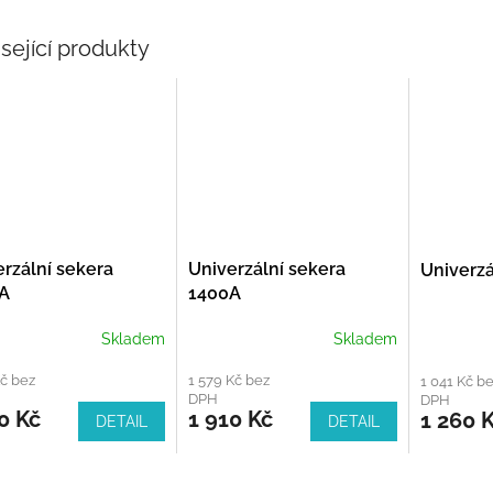
sející produkty
rzální sekera
Univerzální sekera
Univerzá
A
1400A
Skladem
Skladem
Kč bez
1 579 Kč bez
1 041 Kč b
DPH
DPH
0 Kč
1 910 Kč
1 260 
DETAIL
DETAIL