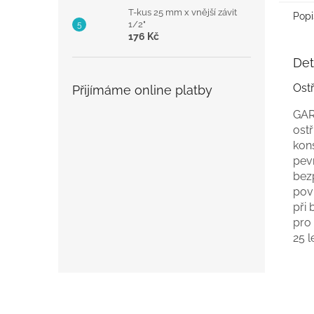
T-kus 25 mm x vnější závit
Popi
1/2"
176 Kč
Det
Ost
Přijímáme online platby
GAR
ostř
kon
pev
bez
povl
při
pro
25 l
Z
á
p