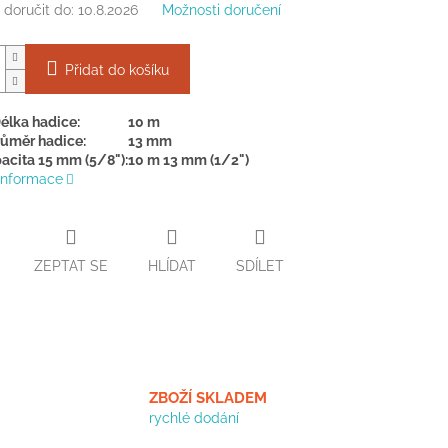
doručit do:
10.8.2026
Možnosti doručení
Přidat do košíku
élka hadice:
10 m
ůměr hadice:
13 mm
acita 15 mm (5/8"):
10 m 13 mm (1/2")
 informace
ZEPTAT SE
HLÍDAT
SDÍLET
ZBOŽÍ SKLADEM
rychlé dodání