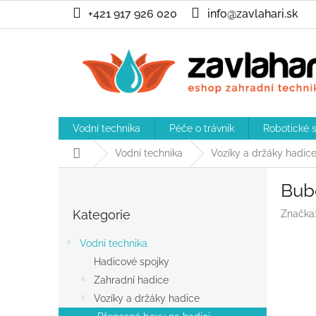
Přejít
+421 917 926 020
info@zavlahari.sk
na
obsah
Vodní technika
Péče o trávnik
Robotické 
Domů
Vodní technika
Vozíky a držáky hadic
P
Bube
o
Přeskočit
s
Kategorie
Značka
kategorie
t
r
Vodní technika
a
Hadicové spojky
n
Zahradní hadice
n
í
Vozíky a držáky hadice
p