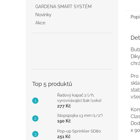
GARDENA SMART SYSTÉM
Novinky
Popi
Akce
Det
Bub
Díky
chr
Pro 
skl
Top 5 produktů
sta
Řadový kapač 2 l/h,
všec
vyrovnávající tlak (10ks)
277 Kč
Kom
Stopspojka 13 mm (1/2")
Clas
190 Kč
Dod
x 90
Pop-up Sprinkler SD80
251 Kč