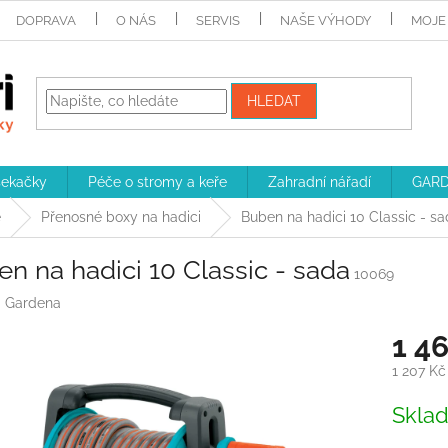
DOPRAVA
O NÁS
SERVIS
NAŠE VÝHODY
MOJE
HLEDAT
sekačky
Péče o stromy a keře
Zahradní nářadí
GARD
e
Přenosné boxy na hadici
Buben na hadici 10 Classic - s
n na hadici 10 Classic - sada
10069
:
Gardena
1 4
1 207 K
Měrná
Skla
cena: