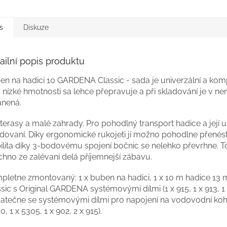
s
Diskuze
ailní popis produktu
en na hadici 10 GARDENA Classic - sada je univerzální a komp
 nízké hmotnosti sa lehce přepravuje a při skladování je v n
ánená.
terasy a malé zahrady. Pro pohodlný transport hadice a její 
adovaní. Díky ergonomické rukojeti ji možno pohodlne přenés
bilita díky 3-bodovému spojení bočnic se nelehko převrhne. T
hno ze zalévaní delá příjemnejší zábavu.
pletne zmontovaný: 1 x buben na hadici, 1 x 10 m hadice 13 
sic s Original GARDENA systémovými dílmi (1 x 915, 1 x 913, 1 
atečne se systémovými dílmi pro napojení na vodovodní koh
0, 1 x 5305, 1 x 902, 2 x 915).