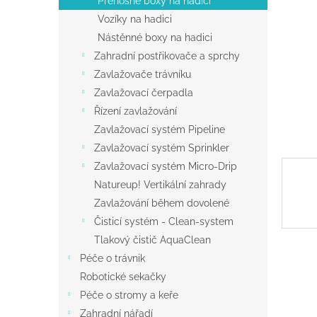
Přenosné boxy na hadici
a
Vozíky na hadici
n
Nástěnné boxy na hadici
e
Zahradní postřikovače a sprchy
l
Zavlažovače trávníku
Zavlažovací čerpadla
Řízení zavlažování
Zavlažovací systém Pipeline
Zavlažovací systém Sprinkler
Zavlažovací systém Micro-Drip
Natureup! Vertikální zahrady
Zavlažování během dovolené
Čisticí systém - Clean-system
Tlakový čistič AquaClean
Péče o trávnik
Robotické sekačky
Péče o stromy a keře
Zahradní nářadí