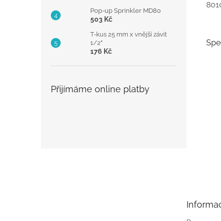
801
Pop-up Sprinkler MD80
503 Kč
T-kus 25 mm x vnější závit
Spe
1/2"
176 Kč
Přijímáme online platby
Z
á
p
a
t
Informa
í