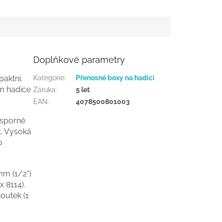
Doplňkové parametry
aktní.
Kategorie
:
Přenosné boxy na hadici
em hadice
Záruka
:
5 let
EAN
:
4078500801003
usporné
t. Vysoká
o
mm (1/2“)
x 8114).
outek (1