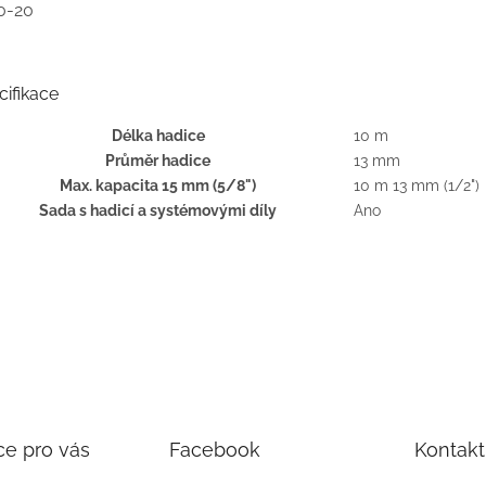
0-20
cifikace
Délka hadice
10 m
Průměr hadice
13 mm
Max. kapacita 15 mm (5/8")
10 m 13 mm (1/2")
Sada s hadicí a systémovými díly
Ano
ce pro vás
Facebook
Kontakt