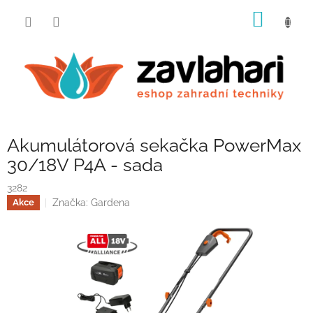
Přejít
NÁKUP
na
obsah
KOŠÍK
Akumulátorová sekačka PowerMax
30/18V P4A - sada
3282
Značka:
Gardena
Akce