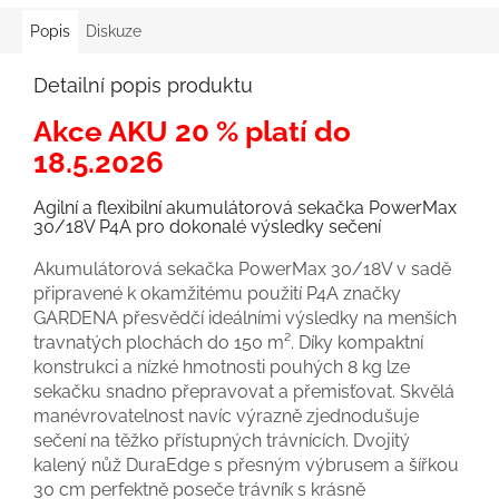
Popis
Diskuze
Detailní popis produktu
Akce AKU 20 % platí do
18.5.2026
Agilní a flexibilní akumulátorová sekačka PowerMax
30/18V P4A pro dokonalé výsledky sečení
Akumulátorová sekačka PowerMax 30/18V v sadě
připravené k okamžitému použití P4A značky
GARDENA přesvědčí ideálními výsledky na menších
travnatých plochách do 150 m². Díky kompaktní
konstrukci a nízké hmotnosti pouhých 8 kg lze
sekačku snadno přepravovat a přemisťovat. Skvělá
manévrovatelnost navíc výrazně zjednodušuje
sečení na těžko přístupných trávnících. Dvojitý
kalený nůž DuraEdge s přesným výbrusem a šířkou
30 cm perfektně poseče trávník s krásně