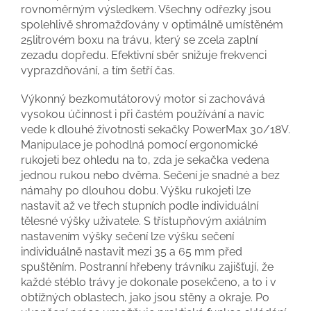
rovnoměrným výsledkem. Všechny odřezky jsou
spolehlivě shromažďovány v optimálně umístěném
25litrovém boxu na trávu, který se zcela zaplní
zezadu dopředu. Efektivní sběr snižuje frekvenci
vyprazdňování, a tím šetří čas.
Výkonný bezkomutátorový motor si zachovává
vysokou účinnost i při častém používání a navíc
vede k dlouhé životnosti sekačky PowerMax 30/18V.
Manipulace je pohodlná pomocí ergonomické
rukojeti bez ohledu na to, zda je sekačka vedena
jednou rukou nebo dvěma. Sečení je snadné a bez
námahy po dlouhou dobu. Výšku rukojeti lze
nastavit až ve třech stupních podle individuální
tělesné výšky uživatele. S třístupňovým axiálním
nastavením výšky sečení lze výšku sečení
individuálně nastavit mezi 35 a 65 mm před
spuštěním. Postranní hřebeny trávníku zajišťují, že
každé stéblo trávy je dokonale posekčeno, a to i v
obtížných oblastech, jako jsou stěny a okraje. Po