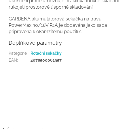
ukončení práce umožňuje praktická funkce skládání
rukojeti prostorově úsporné skladování.
GARDENA akumulátorová sekačka na trávu
PowerMax 30/18V P4A je dodávána jako sada
připravená k okamžitému použití s
Doplňkové parametry
Kategorie
:
Rotační sekačky
EAN
:
4078500061957
Buďte první, kdo napíše příspěvek k této položce.
PŘIDAT KOMENTÁŘ
Z
á
p