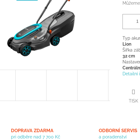
Můžeme 
Typ aku
Lion
Šířka zá
32 cm
Nastaven
Centráln
Detailní
TISK
DOPRAVA ZDARMA
ODBORNÍ SERVIS
pri odběre nad 7 700 Kč
a poradenství