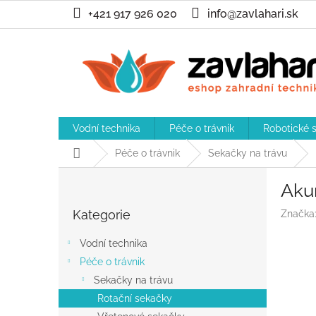
Přejít
+421 917 926 020
info@zavlahari.sk
na
obsah
Vodní technika
Péče o trávnik
Robotické 
Domů
Péče o trávnik
Sekačky na trávu
P
Aku
o
Přeskočit
s
Kategorie
Značka
kategorie
t
r
Vodní technika
a
Péče o trávnik
n
Sekačky na trávu
n
í
Rotační sekačky
p