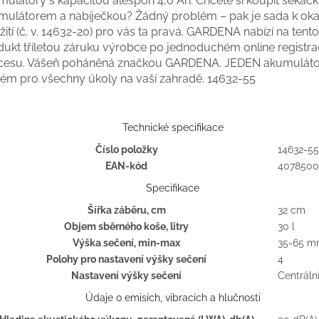
mulátory s kapacitou alespoň 4,0 Ah. Chcete si koupit sekačk
mulátorem a nabíječkou? Žádný problém – pak je sada k o
ití (č. v. 14632-20) pro vás ta pravá. GARDENA nabízí na tento 
dukt tříletou záruku výrobce po jednoduchém online registr
cesu. Vášeň poháněná značkou GARDENA. JEDEN akumulát
tém pro všechny úkoly na vaší zahradě.
14632-55
Technické specifikace
Číslo položky
14632-55
EAN-kód
4078500
Specifikace
Šířka záběru, cm
32 cm
Objem sběrného koše, litry
30 l
Výška sečení, min-max
35-65 
Polohy pro nastavení výšky sečení
4
Nastavení výšky sečení
Centráln
Údaje o emisích, vibracích a hlučnosti