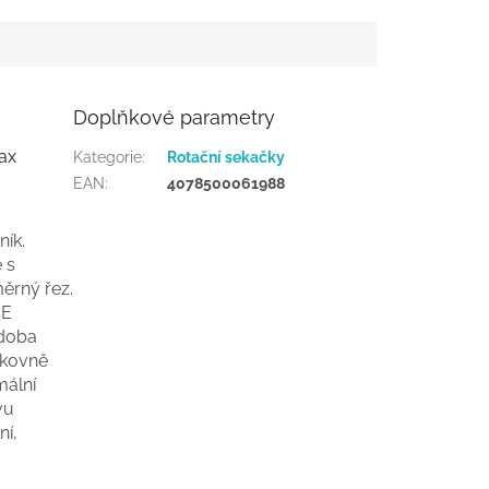
Doplňkové parametry
ax
Kategorie
:
Rotační sekačky
EAN
:
4078500061988
ík.
 s
ěrný řez.
CE
 doba
ikovně
mální
vu
ní,