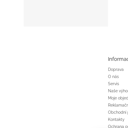
Z
á
p
a
t
Informa
í
Doprava
O nás
Servis
Naše výh
Moje obje
Reklamačn
Obchodní
Kontakty
Ochrana o