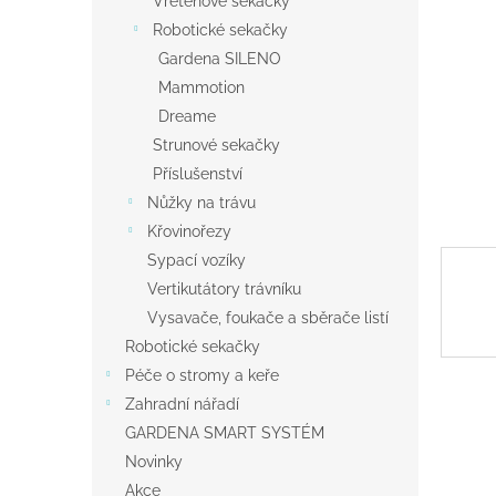
Vřetenové sekačky
a
Robotické sekačky
n
Gardena SILENO
e
Mammotion
l
Dreame
Strunové sekačky
Příslušenství
Nůžky na trávu
Křovinořezy
Sypací vozíky
Vertikutátory trávníku
Vysavače, foukače a sběrače listí
Robotické sekačky
Péče o stromy a keře
Zahradní nářadí
GARDENA SMART SYSTÉM
Novinky
Akce