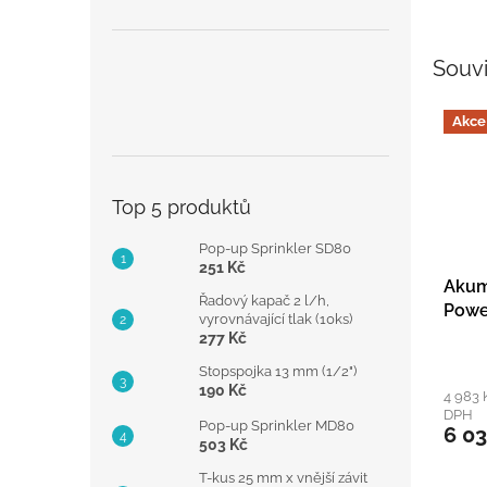
Souvi
Akce
Top 5 produktů
Pop-up Sprinkler SD80
251 Kč
Akum
Řadový kapač 2 l/h,
Powe
vyrovnávající tlak (10ks)
sada
277 Kč
Stopspojka 13 mm (1/2")
190 Kč
4 983 
DPH
Pop-up Sprinkler MD80
6 03
503 Kč
T-kus 25 mm x vnější závit