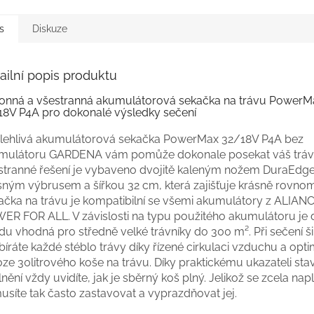
s
Diskuze
ailní popis produktu
onná a všestranná akumulátorová sekačka na trávu PowerM
18V P4A pro dokonalé výsledky sečení
lehlivá akumulátorová sekačka PowerMax 32/18V P4A bez
mulátoru GARDENA vám pomůže dokonale posekat váš trávn
stranné řešení je vybaveno dvojitě kaleným nožem DuraEdge
sným výbrusem a šířkou 32 cm, která zajišťuje krásně rovnom
ačka na trávu je kompatibilní se všemi akumulátory z ALIAN
ER FOR ALL. V závislosti na typu použitého akumulátoru je
du vhodná pro středně velké trávníky do 300 m². Při sečení š
íráte každé stéblo trávy díky řízené cirkulaci vzduchu a opti
ze 30litrového koše na trávu. Díky praktickému ukazateli sta
nění vždy uvidíte, jak je sběrný koš plný. Jelikož se zcela napl
usíte tak často zastavovat a vyprazdňovat jej.