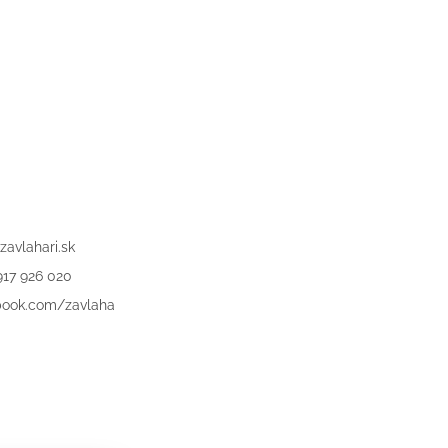
zavlahari.sk
917 926 020
book.com/zavlaha