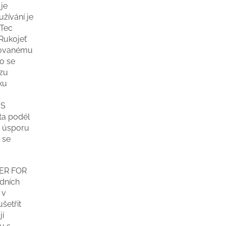
je
žívání je
oTec
Rukojeť
grovanému
co se
ozu
ku
 S
ta podél
o úsporu
 se
WER FOR
dních
 v
šetřit
jí