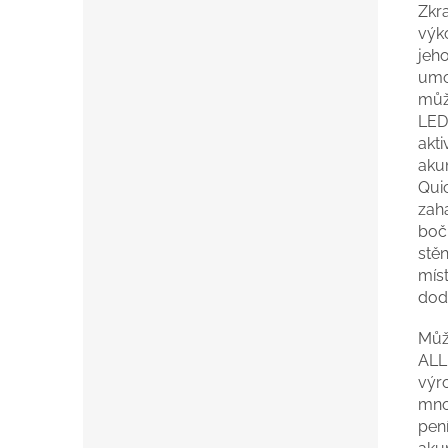
Zkr
výk
jeh
umo
může
LED 
akti
aku
Qui
zah
boč
stě
mís
dod
Můž
ALL
výr
mno
pení