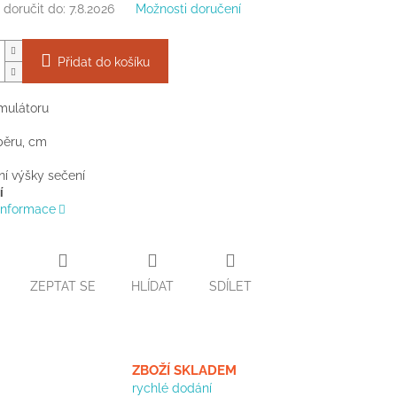
doručit do:
7.8.2026
Možnosti doručení
Přidat do košíku
mulátoru
běru, cm
í výšky sečení
í
 informace
ZEPTAT SE
HLÍDAT
SDÍLET
ZBOŽÍ SKLADEM
rychlé dodání