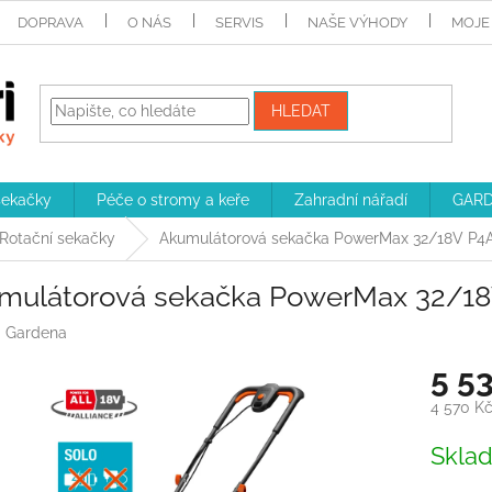
DOPRAVA
O NÁS
SERVIS
NAŠE VÝHODY
MOJE
HLEDAT
sekačky
Péče o stromy a keře
Zahradní nářadí
GARD
Rotační sekačky
Akumulátorová sekačka PowerMax 32/18V P4A
mulátorová sekačka PowerMax 32/18
:
Gardena
5 5
4 570 K
Měrná
Skla
cena: