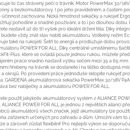
acuje to čas strávený péčí o trávník. Motor PowerMax 32/18V 
onný a bezkomutátorový. I po jeho pravidelném a častém pou
o účinnost zachována. Nízká hmotnost sekačky a rukojeť Erg
žňují pohodlné a snadné používání, a to i po dlouhou dobu. 
te nastavit až do tří výšek pro ideální držení těla. Díky inte
budete vždy znát stav nabití akumulátoru. Volitelný režim E
vuje také na rukojeti. Šetří to energii a prodlužuje dobu prov
mulátoru POWER FOR ALL. Díky centrálně umístěnému tlačít
ckFit-Plus, které se ovládá pouze jednou rukou, můžete před
ájením práce snadno nastavit výšku sečení mezi 35 a 65 mm.
ními hřebeny na trávník se dostanete i na těžko dostupná mís
n a okrajů. Po provedení práce jednoduše sklopíte rukojeť pr
ta. GARDENA akumulátorová sekačka PowerMax 32/18V P4A
ává bez nabíječky a akumulátoru POWER FOR ALL.
ete použít jakýkoliv akumulátorový systém z ALIANCE PO
. ALIANCE POWER FOR ALL je jednou z největších aliancí pře
obců akumulátorů všech značek, jejíž akumulátory lze použít
ha zařízeních určených pro zahradu a dům. Umožní vám to u
ze a zároveň zůstat flexibilní! Pro nejlepší výkon se doporuču