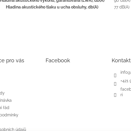
Hladina akustického výkonu, garantovaná (LWA), db(A)
90 dB(A)
Hladina akustického tlaku u ucha obsluhy, db(A)
77 dB(A)
ce pro vás
Facebook
Kontakt
info
@
+421 
face
ody
ri
dnávka
í řád
 podmínky
sobních údajů