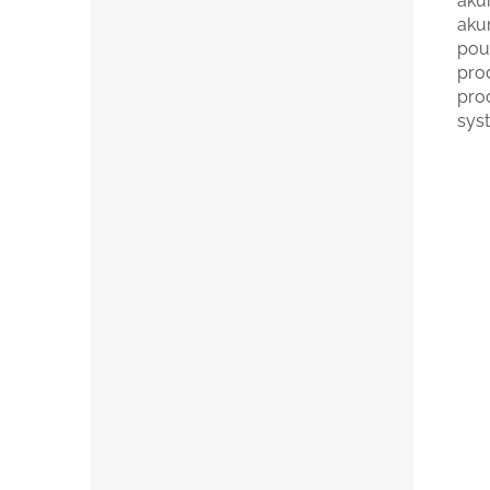
aku
aku
použ
pro
pro
sys