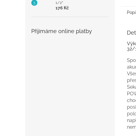
1/2"
176 Kč
Popi
Přijímáme online platby
Det
Výk
32/
Spo
aku
Vše
pře
Sek
POW
cho
posb
polo
napl
nem