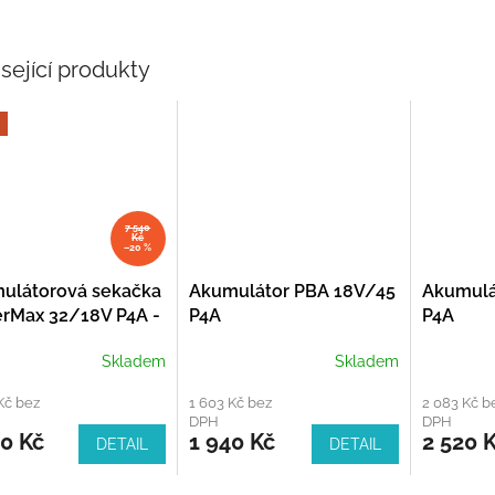
sející produkty
7 540
Kč
–20 %
ulátorová sekačka
Akumulátor PBA 18V/45
Akumulá
rMax 32/18V P4A -
P4A
P4A
Skladem
Skladem
Kč bez
1 603 Kč bez
2 083 Kč b
DPH
DPH
0 Kč
1 940 Kč
2 520 
DETAIL
DETAIL