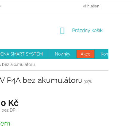
 OBJEDNÁVKA
REKLAMAČNÍ ŘÁD
Přihlášení
OBCHODNÍ PODMÍNKY
NÁKUPNÍ
Prázdný košík
KOŠÍK
ENA SMART SYSTÉM
Novinky
Akce
Kontakty
 bez akumulátoru
V P4A bez akumulátoru
3276
30 Kč
č bez DPH
dem