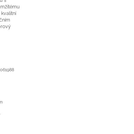
u s
kamžitému
kvalitní
ačním
orový
061988
mm
í