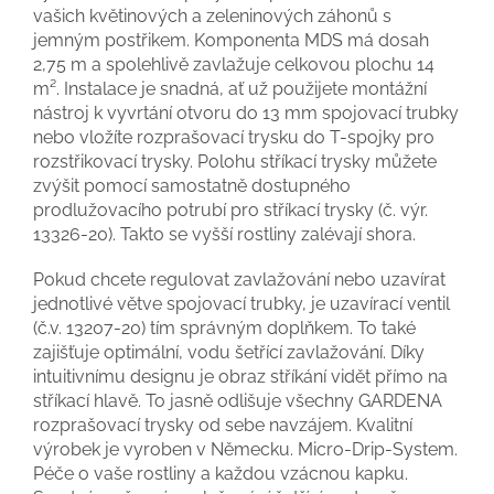
vašich květinových a zeleninových záhonů s
jemným postřikem. Komponenta MDS má dosah
2,75 m a spolehlivě zavlažuje celkovou plochu 14
m². Instalace je snadná, ať už použijete montážní
nástroj k vyvrtání otvoru do 13 mm spojovací trubky
nebo vložíte rozprašovací trysku do T-spojky pro
rozstřikovací trysky. Polohu stříkací trysky můžete
zvýšit pomocí samostatně dostupného
prodlužovacího potrubí pro stříkací trysky (č. výr.
13326-20). Takto se vyšší rostliny zalévají shora.
Pokud chcete regulovat zavlažování nebo uzavírat
jednotlivé větve spojovací trubky, je uzavírací ventil
(č.v. 13207-20) tím správným doplňkem. To také
zajišťuje optimální, vodu šetřící zavlažování. Díky
intuitivnímu designu je obraz stříkání vidět přímo na
stříkací hlavě. To jasně odlišuje všechny GARDENA
rozprašovací trysky od sebe navzájem. Kvalitní
výrobek je vyroben v Německu. Micro-Drip-System.
Péče o vaše rostliny a každou vzácnou kapku.