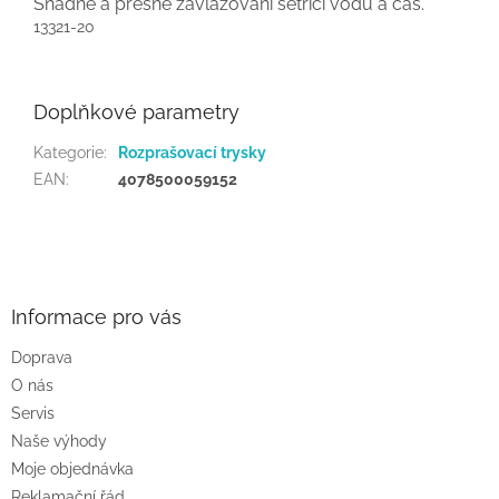
Snadné a přesné zavlažování šetřící vodu a čas.
13321-20
Doplňkové parametry
Kategorie
:
Rozprašovací trysky
EAN
:
4078500059152
Z
á
p
a
Informace pro vás
t
Doprava
í
O nás
Servis
Naše výhody
Moje objednávka
Reklamační řád