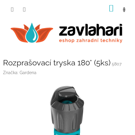
Přejít
NÁKUP
na
obsah
KOŠÍK
Rozprašovací tryska 180° (5ks)
5807
Značka:
Gardena