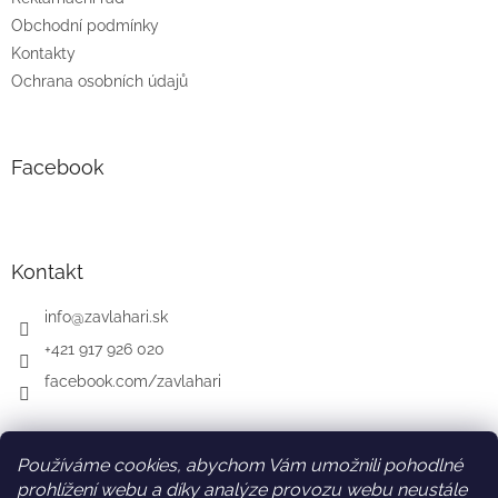
Obchodní podmínky
Kontakty
Ochrana osobních údajů
Facebook
Kontakt
info
@
zavlahari.sk
+421 917 926 020
facebook.com/zavlahari
Používáme cookies, abychom Vám umožnili pohodlné
SK
AT
DE
prohlížení webu a díky analýze provozu webu neustále