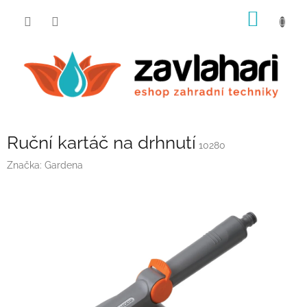
Přejít
NÁKUP
na
obsah
KOŠÍK
Ruční kartáč na drhnutí
10280
Značka:
Gardena