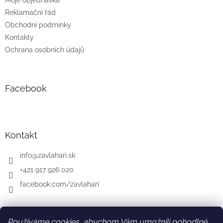
Moje objednávka
Reklamační řád
Obchodní podmínky
Kontakty
Ochrana osobních údajů
Facebook
Kontakt
info
@
zavlahari.sk
+421 917 926 020
facebook.com/zavlahari
Používáme cookies, abychom Vám umožnili pohodlné
SK
AT
DE