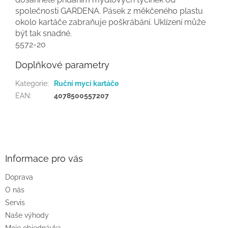
společnosti GARDENA. Pásek z měkčeného plastu
okolo kartáče zabraňuje poškrábání. Uklízení může
být tak snadné.
5572-20
Doplňkové parametry
Kategorie
:
Ruční mycí kartáče
EAN
:
4078500557207
Z
á
p
a
Informace pro vás
t
Doprava
í
O nás
Servis
Naše výhody