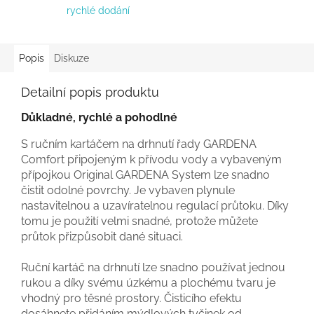
rychlé dodání
Popis
Diskuze
Detailní popis produktu
Důkladné, rychlé a pohodlné
S ručním kartáčem na drhnutí řady GARDENA
Comfort připojeným k přívodu vody a vybaveným
přípojkou Original GARDENA System lze snadno
čistit odolné povrchy. Je vybaven plynule
nastavitelnou a uzavíratelnou regulací průtoku. Díky
tomu je použití velmi snadné, protože můžete
průtok přizpůsobit dané situaci.
Ruční kartáč na drhnutí lze snadno používat jednou
rukou a díky svému úzkému a plochému tvaru je
vhodný pro těsné prostory. Čisticího efektu
dosáhnete přidáním mýdlových tyčinek od