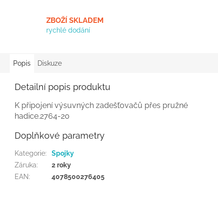
ZBOŽÍ SKLADEM
rychlé dodání
Popis
Diskuze
Detailní popis produktu
K připojení výsuvných zadešťovačů přes pružné
hadice.2764-20
Doplňkové parametry
Kategorie
:
Spojky
Záruka
:
2 roky
EAN
:
4078500276405
Z
á