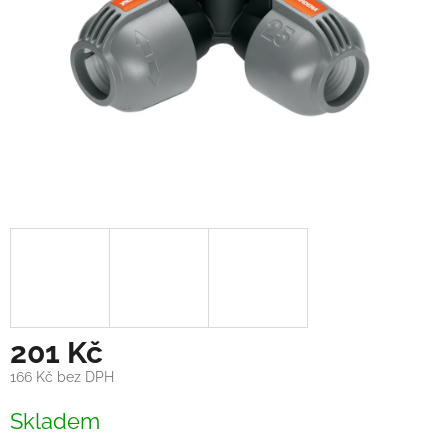
201 Kč
166 Kč bez DPH
Měrná
Skladem
cena: