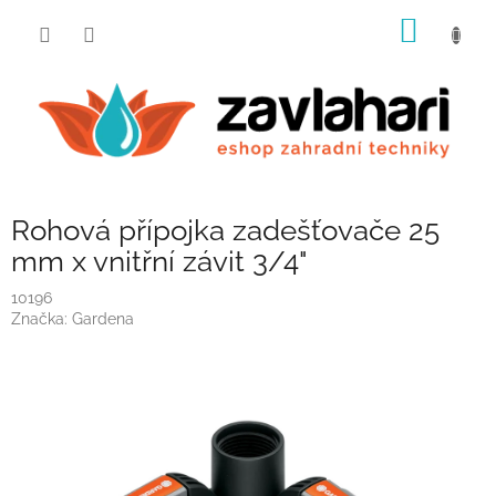
Přejít
NÁKUP
na
obsah
KOŠÍK
Rohová přípojka zadešťovače 25
mm x vnitřní závit 3/4"
10196
Značka:
Gardena