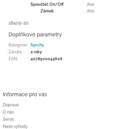
Spouštěč On/Off
Ano
Zámek
Ano
18405-20
Doplňkové parametry
Kategorie
:
Sprchy
Záruka
:
2 roky
EAN
:
4078500044608
Z
á
p
a
Informace pro vás
t
Doprava
í
O nás
Servis
Naše výhody