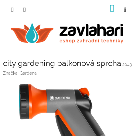
Přejít
NÁKUP
na
obsah
KOŠÍK
city gardening balkonová sprcha
2043
Značka:
Gardena