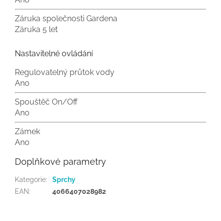
Záruka společnosti Gardena
Záruka 5 let
Nastavitelné ovládání
Regulovatelný průtok vody
Ano
Spouštěč On/Off
Ano
Zámek
Ano
Doplňkové parametry
Kategorie
:
Sprchy
EAN
:
4066407028982
Z