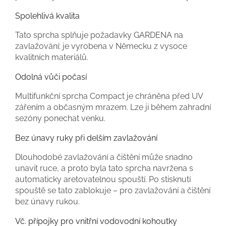
Spolehlivá kvalita
Tato sprcha splňuje požadavky GARDENA na
zavlažování: je vyrobena v Německu z vysoce
kvalitních materiálů.
Odolná vůči počasí
Multifunkční sprcha Compact je chráněna před UV
zářením a občasným mrazem. Lze ji během zahradní
sezóny ponechat venku.
Bez únavy ruky při delším zavlažování
Dlouhodobé zavlažování a čištění může snadno
unavit ruce, a proto byla tato sprcha navržena s
automaticky aretovatelnou spouští. Po stisknutí
spouště se tato zablokuje – pro zavlažování a čištění
bez únavy rukou.
Vč. přípojky pro vnitřní vodovodní kohoutky