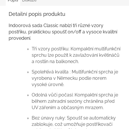
Popis
Diskuze
Detailní popis produktu
Indoorová sada Classic nabízí tři různé vzory
postřiku, praktickou spoušť on/off a vysoce kvalitní
provedení.
Tři vzory postřiku: Kompaktní multifunkční
sprchu lze použít k zavlažování květináčů
a rostlin na balkonech.
Spolehlivá kvalita : Multifunkční sprcha je
vyrobena v Německu podle norem
vysoké úrovně.
Odolná vůči počasí: Kompaktní sprcha je
během zahradní sezóny chráněna před
UV zářením a občasným mrazem.
Bez únavy ruky: Spoušť se automaticky
zablokuje, což umožňuje postřikovači