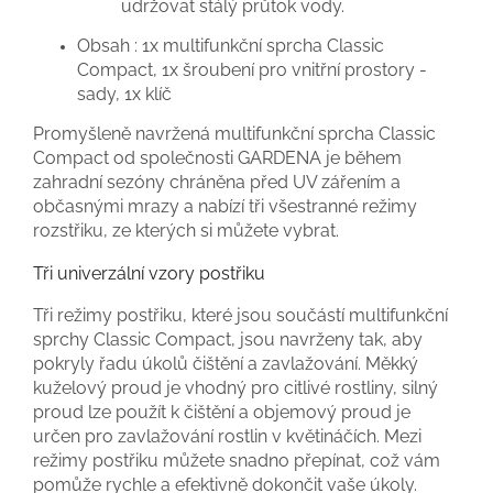
udržovat stálý průtok vody.
Obsah : 1x multifunkční sprcha Classic
Compact, 1x šroubení pro vnitřní prostory -
sady, 1x klíč
Promyšleně navržená multifunkční sprcha Classic
Compact od společnosti GARDENA je během
zahradní sezóny chráněna před UV zářením a
občasnými mrazy a nabízí tři všestranné režimy
rozstřiku, ze kterých si můžete vybrat.
Tři univerzální vzory postřiku
Tři režimy postřiku, které jsou součástí multifunkční
sprchy Classic Compact, jsou navrženy tak, aby
pokryly řadu úkolů čištění a zavlažování. Měkký
kuželový proud je vhodný pro citlivé rostliny, silný
proud lze použít k čištění a objemový proud je
určen pro zavlažování rostlin v květináčích. Mezi
režimy postřiku můžete snadno přepínat, což vám
pomůže rychle a efektivně dokončit vaše úkoly.