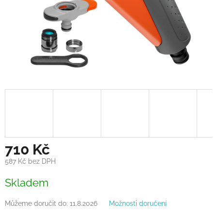
710 Kč
587 Kč bez DPH
Měrná
Skladem
cena:
Můžeme doručit do:
11.8.2026
Možnosti doručení