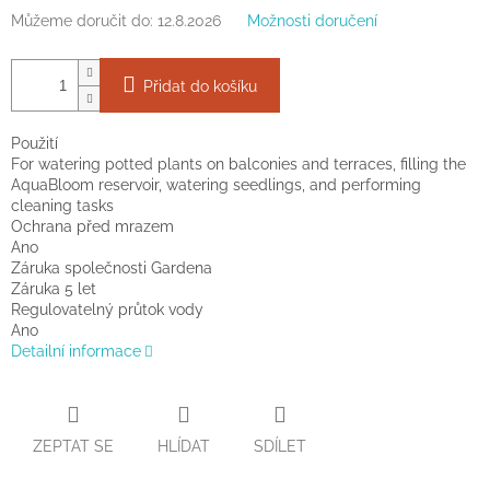
Můžeme doručit do:
12.8.2026
Možnosti doručení
Přidat do košíku
Použití
For watering potted plants on balconies and terraces, filling the
AquaBloom reservoir, watering seedlings, and performing
cleaning tasks
Ochrana před mrazem
Ano
Záruka společnosti Gardena
Záruka 5 let
Regulovatelný průtok vody
Ano
Detailní informace
ZEPTAT SE
HLÍDAT
SDÍLET