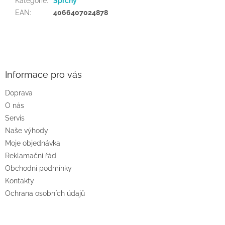
Kategorie
:
Sprchy
EAN
:
4066407024878
Z
á
p
a
Informace pro vás
t
Doprava
í
O nás
Servis
Naše výhody
Moje objednávka
Reklamační řád
Obchodní podmínky
Kontakty
Ochrana osobních údajů