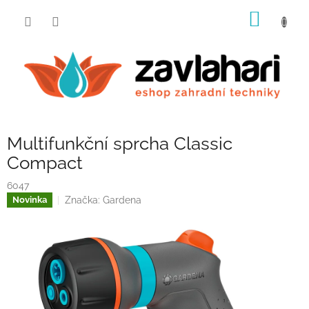
Přejít
NÁKUP
na
obsah
KOŠÍK
Multifunkční sprcha Classic
Compact
6047
Značka:
Gardena
Novinka