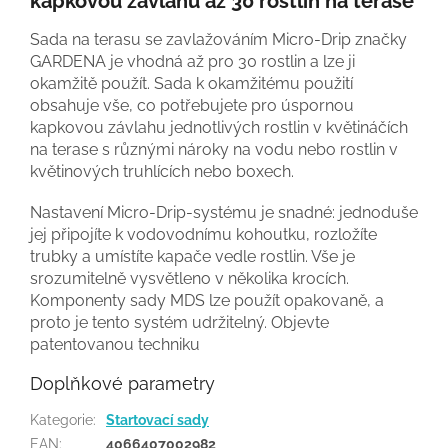
kapkovou závlahu až 30 rostlin na terase
Sada na terasu se zavlažováním Micro-Drip značky
GARDENA je vhodná až pro 30 rostlin a lze ji
okamžitě použít. Sada k okamžitému použití
obsahuje vše, co potřebujete pro úspornou
kapkovou závlahu jednotlivých rostlin v květináčích
na terase s různými nároky na vodu nebo rostlin v
květinových truhlících nebo boxech.
Nastavení Micro-Drip-systému je snadné: jednoduše
jej připojíte k vodovodnímu kohoutku, rozložíte
trubky a umístíte kapače vedle rostlin. Vše je
srozumitelně vysvětleno v několika krocích.
Komponenty sady MDS lze použít opakovaně, a
proto je tento systém udržitelný. Objevte
patentovanou techniku
Doplňkové parametry
Kategorie
:
Startovací sady
EAN
:
4066407002982