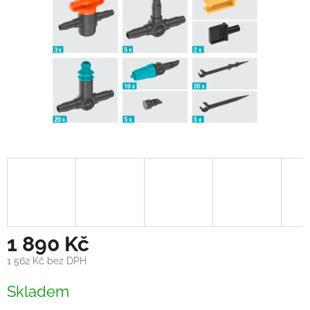
1 890 Kč
1 562 Kč bez DPH
Měrná
Skladem
cena: