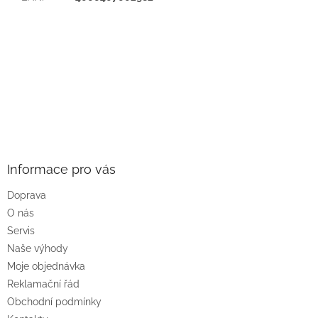
Buďte první, kdo napíše příspěvek k této položce.
PŘIDAT KOMENTÁŘ
Z
á
p
a
Informace pro vás
t
Doprava
í
O nás
Servis
Naše výhody
Moje objednávka
Reklamační řád
Obchodní podmínky