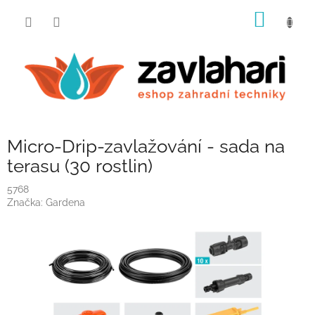
Přejít
NÁKUP
na
obsah
KOŠÍK
Micro-Drip-zavlažování - sada na
terasu (30 rostlin)
5768
Značka:
Gardena