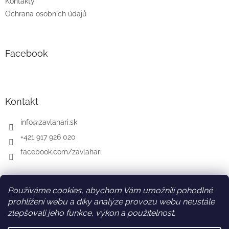
Kontakty
Ochrana osobních údajů
Facebook
Kontakt
info
@
zavlahari.sk
+421 917 926 020
facebook.com/zavlahari
Používáme cookies, abychom Vám umožnili pohodlné
SK
AT
DE
prohlížení webu a díky analýze provozu webu neustále
zlepšovali jeho funkce, výkon a použitelnost.