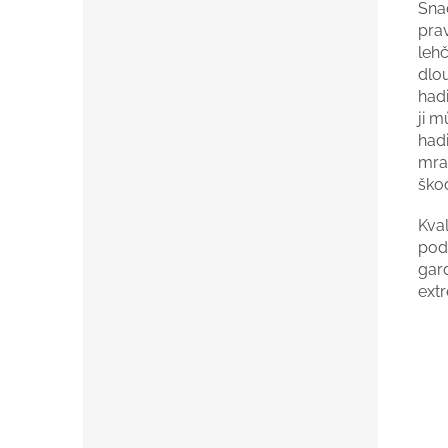
Snad
pra
lehč
dlou
had
ji m
hadi
mra
škod
Kval
pod
gar
extr