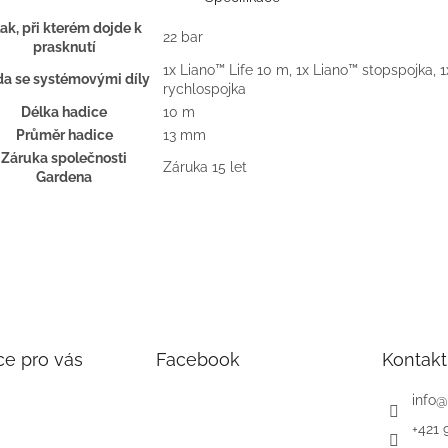
ak, při kterém dojde k
22 bar
prasknutí
1x Liano™ Life 10 m, 1x Liano™ stopspojka, 
a se systémovými díly
rychlospojka
Délka hadice
10 m
Průměr hadice
13 mm
Záruka společnosti
Záruka 15 let
Gardena
ce pro vás
Facebook
Kontakt
info
@
+421 