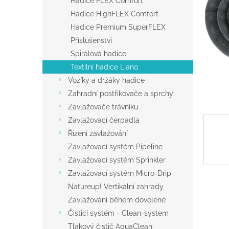
Hadice FLEX Comfort
a
Hadice HighFLEX Comfort
n
Hadice Premium SuperFLEX
e
Příslušenství
l
Spirálová hadice
Textilní hadice Liano
Vozíky a držáky hadice
Zahradní postřikovače a sprchy
Zavlažovače trávníku
Zavlažovací čerpadla
Řízení zavlažování
Zavlažovací systém Pipeline
Zavlažovací systém Sprinkler
Zavlažovací systém Micro-Drip
Natureup! Vertikální zahrady
Zavlažování během dovolené
Čisticí systém - Clean-system
Tlakový čistič AquaClean