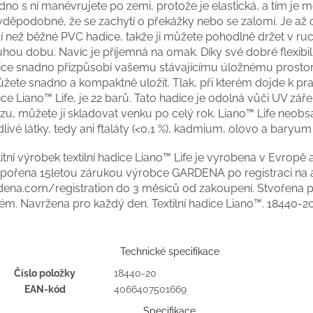
no s ní manévrujete po zemi, protože je elastická, a tím je 
vděpodobné, že se zachytí o překážky nebo se zalomí. Je až 
í než běžné PVC hadice, takže ji můžete pohodlně držet v ruc
hou dobu. Navíc je příjemná na omak. Díky své dobré flexibil
ice snadno přizpůsobí vašemu stávajícímu úložnému prostor
ůžete snadno a kompaktně uložit. Tlak, při kterém dojde k pra
ce Liano™ Life, je 22 barů. Tato hadice je odolná vůči UV záře
zu, můžete ji skladovat venku po celý rok. Liano™ Life neobs
livé látky, tedy ani ftaláty (<0,1 %), kadmium, olovo a baryum 
itní výrobek textilní hadice Liano™ Life je vyrobena v Evropě a
pořena 15letou zárukou výrobce GARDENA po registraci na 
dena.com/registration do 3 měsíců od zakoupení. Stvořena 
ém. Navržena pro každý den. Textilní hadice Liano™.
18440-2
Technické specifikace
Číslo položky
18440-20
EAN-kód
4066407501669
Specifikace