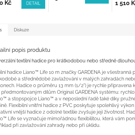
0 Kč
1 510 K
DETAIL
s
Diskuze
ailní popis produktu
verzální textilní hadice pro krátkodobou nebo středně dlouho
tilní hadice Liano™ Life 10 m značky GARDENA je všestranná 
tkodobé a střednědobé zavlažování v malých zahradách neb
onech. Hadice o průměru 13 mm (1/2") je rychle připravena k
y předmontovaným dílům Original GARDENA systému: rychlo
o™ a stopspojce Liano™ a v neposlední řadě také díky pružné 
ině. Flexibilní vnitřní hadice z PVC poskytuje spolehlivý výkon
ativní vnější hadice z odolné textilie zvyšuje její životnost. Ha
no™ Life se vyznačuje mimořádnou flexibilitou, která vám p
íklad při zavlažování zahrady nebo při úklidu.