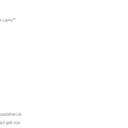
1x Liano™
zavlahari.sk
917 926 020