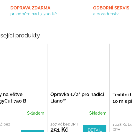
DOPRAVA ZDARMA
ODBORNÍ SERVIS
pri odběre nad 7 700 Kč
a poradenství
sející produkty
y na větve
Opravka 1/2" pro hadici
Textilní
gyCut 750 B
Liano™
10 m s p
vnitřní 
Skladem
Skladem
kohoutky
Kč bez
207 Kč bez DPH
1 248 Kč b
251 Kč
DPH
DETAIL