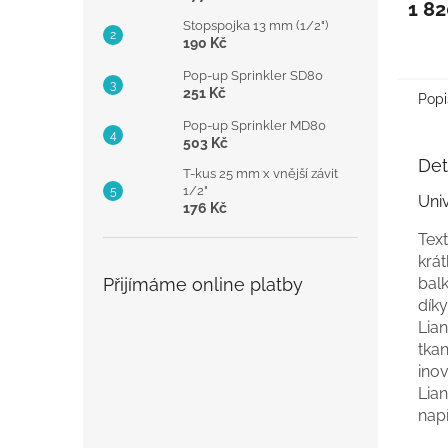
1 82
Stopspojka 13 mm (1/2")
190 Kč
Pop-up Sprinkler SD80
251 Kč
Popi
Pop-up Sprinkler MD80
503 Kč
Det
T-kus 25 mm x vnější závit
1/2"
Uni
176 Kč
Tex
krá
Přijímáme online platby
balk
dík
Lian
tkan
inov
Lia
např