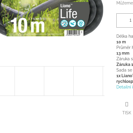
Můžeme 
Délka h
10 m
Průměr 
13 mm
Záruka 
Záruka 1
Sada se
1x Liano
rychlos
Detailní
TISK