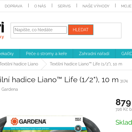
DOPRAVA
O NÁS
SERVIS
NAŠE VÝHODY
MOJE
HLEDAT
sekačky
Péče o stromy a keře
Zahradní nářadí
GARD
Textilní hadice Liano
Textilní hadice Liano™ Life (1/2"), 10 m
ilní hadice Liano™ Life (1/2"), 10 m
3174
:
Gardena
879
726 Kč 
Měrná
Skla
cena: