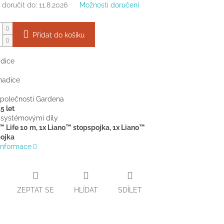
doručit do:
11.8.2026
Možnosti doručení
Přidat do košíku
adice
hadice
společnosti Gardena
5 let
 systémovými díly
™ Life 10 m, 1x Liano™ stopspojka, 1x Liano™
pojka
 informace
ZEPTAT SE
HLÍDAT
SDÍLET