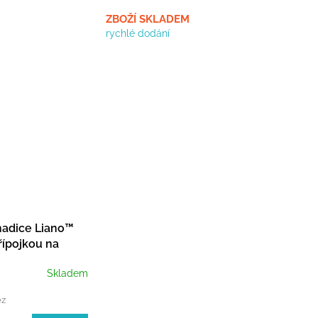
ZBOŽÍ SKLADEM
rychlé dodání
 hadice Liano™
řípojkou na
vodovodní
Skladem
 - sada
ez