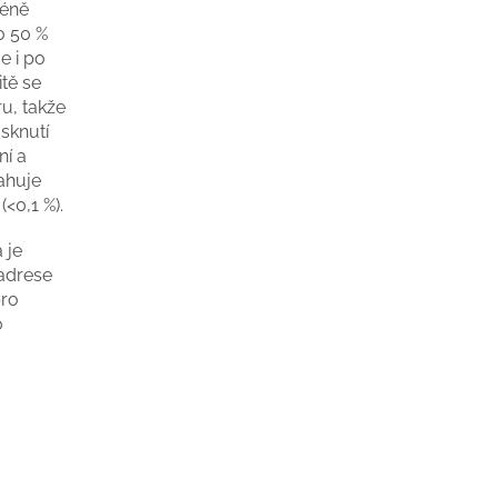
méně
o 50 %
e i po
itě se
u, takže
sknutí
ní a
ahuje
(<0,1 %).
 je
adrese
pro
0