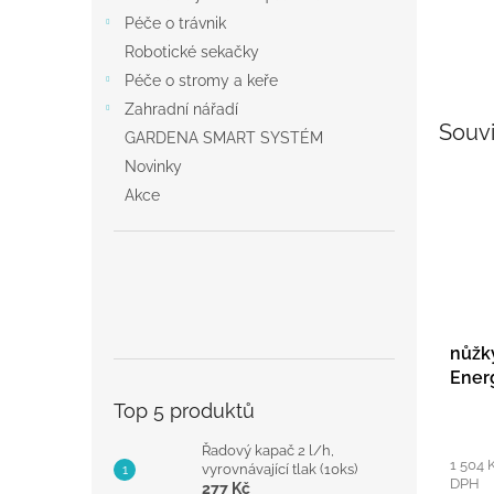
Péče o trávnik
Robotické sekačky
Péče o stromy a keře
Zahradní nářadí
Souvi
GARDENA SMART SYSTÉM
Novinky
Akce
nůžk
Ener
Top 5 produktů
Řadový kapač 2 l/h,
1 504 
vyrovnávající tlak (10ks)
DPH
277 Kč