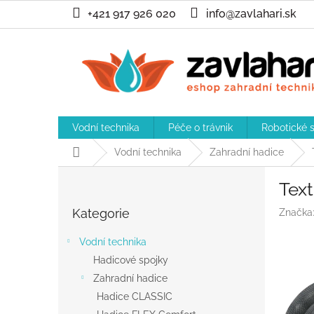
Přejít
+421 917 926 020
info@zavlahari.sk
na
obsah
Vodní technika
Péče o trávnik
Robotické 
Domů
Vodní technika
Zahradní hadice
P
Text
o
Přeskočit
s
Kategorie
Značka
kategorie
t
r
Vodní technika
a
Hadicové spojky
n
Zahradní hadice
n
í
Hadice CLASSIC
p