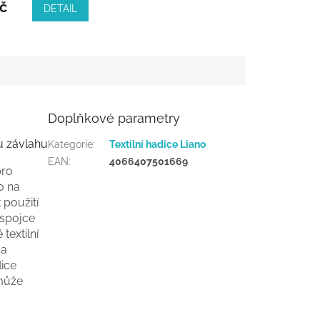
č
DETAIL
Doplňkové parametry
u závlahu
Kategorie
:
Textilní hadice Liano
EAN
:
4066407501669
pro
o na
 použití
spojce
textilní
 a
dice
omůže