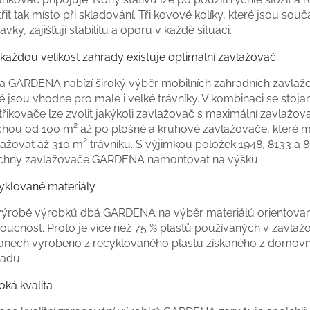
řit tak místo při skladování. Tři kovové kolíky, které jsou souč
vky, zajišťují stabilitu a oporu v každé situaci.
 každou velikost zahrady existuje optimální zavlažovač
a GARDENA nabízí široký výběr mobilních zahradních zavlaž
é jsou vhodné pro malé i velké trávníky. V kombinaci se stoj
řikovače lze zvolit jakýkoli zavlažovač s maximální zavlažo
chou od 100 m² až po plošné a kruhové zavlažovače, které
ažovat až 310 m² trávníku. S výjimkou položek 1948, 8133 a 8
chny zavlažovače GARDENA namontovat na výšku.
yklované materiály
 výrobě výrobků dbá GARDENA na výběr materiálů orientova
oucnost. Proto je více než 75 % plastů používaných v zavlaž
janech vyrobeno z recyklovaného plastu získaného z domov
adu.
oká kvalita