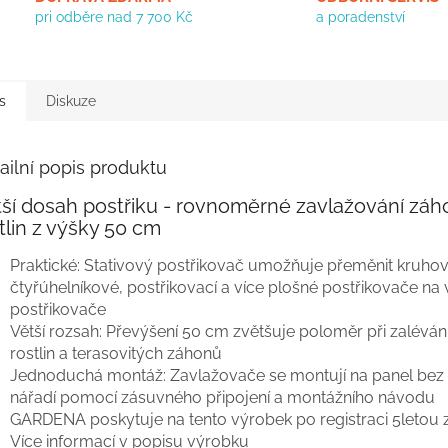
pri odběre nad 7 700 Kč
a poradenství
s
Diskuze
ailní popis produktu
ší dosah postřiku - rovnoměrné zavlažování záh
tlin z výšky 50 cm
Praktické: Stativový postřikovač umožňuje přeměnit kruhov
čtyřúhelníkové, postřikovací a více plošné postřikovače na
postřikovače
Větší rozsah: Převýšení 50 cm zvětšuje poloměr při zaléván
rostlin a terasovitých záhonů
Jednoduchá montáž: Zavlažovače se montují na panel bez 
nářadí pomocí zásuvného připojení a montážního návodu
GARDENA poskytuje na tento výrobek po registraci 5letou 
Více informací v popisu výrobku