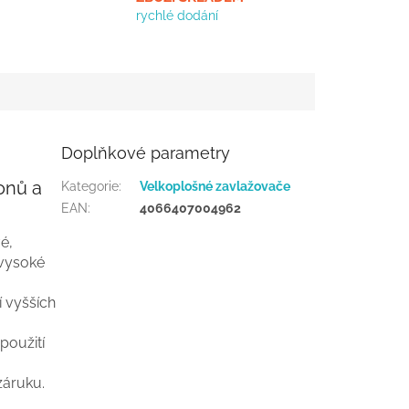
rychlé dodání
Doplňkové parametry
onů a
Kategorie
:
Velkoplošné zavlažovače
EAN
:
4066407004962
é,
 vysoké
í vyšších
použití
záruku.