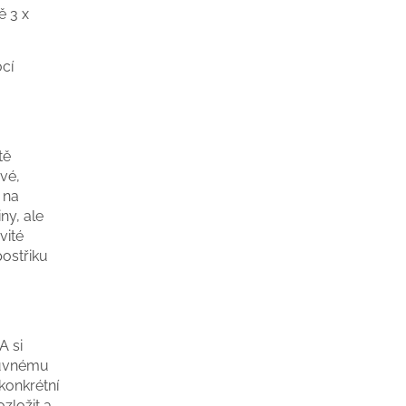
ě 3 x
cí
tě
ové,
 na
ny, ale
vité
postřiku
A si
suvnému
konkrétní
ozložit a