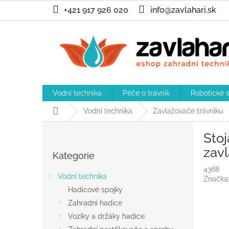
Přejít
+421 917 926 020
info@zavlahari.sk
na
obsah
Vodní technika
Péče o trávnik
Robotické 
Domů
Vodní technika
Zavlažovače trávníku
P
Stoj
o
Přeskočit
s
zav
Kategorie
kategorie
t
4368
r
Vodní technika
Značka
a
Hadicové spojky
n
Zahradní hadice
n
í
Vozíky a držáky hadice
p