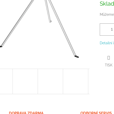
Skla
cena:
Můžeme 
Detailní
TISK
DOPRAVA ZDARMA
ODBORNÍ SERVIS