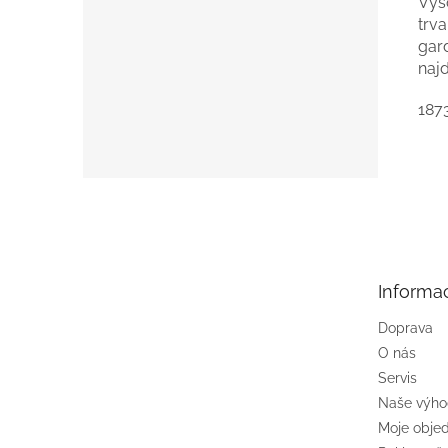
Vys
trva
gar
naj
187
Z
á
p
a
t
Informa
í
Doprava
O nás
Servis
Naše výh
Moje obje