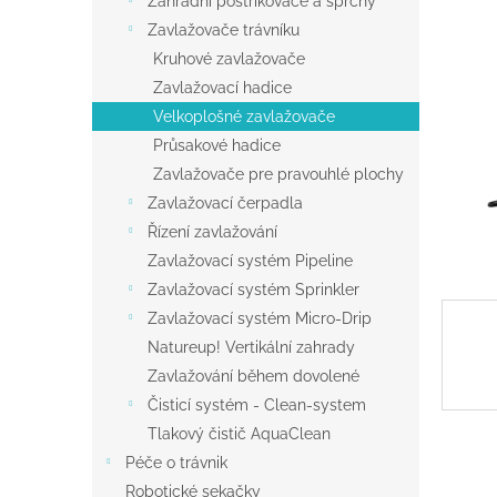
Zahradní postřikovače a sprchy
a
Zavlažovače trávníku
n
Kruhové zavlažovače
e
Zavlažovací hadice
l
Velkoplošné zavlažovače
Průsakové hadice
Zavlažovače pre pravouhlé plochy
Zavlažovací čerpadla
Řízení zavlažování
Zavlažovací systém Pipeline
Zavlažovací systém Sprinkler
Zavlažovací systém Micro-Drip
Natureup! Vertikální zahrady
Zavlažování během dovolené
Čisticí systém - Clean-system
Tlakový čistič AquaClean
Péče o trávnik
Robotické sekačky