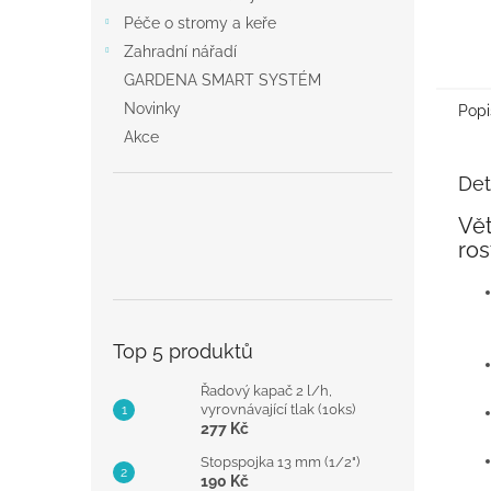
Péče o stromy a keře
Zahradní nářadí
GARDENA SMART SYSTÉM
Novinky
Popi
Akce
Det
Vět
ros
Top 5 produktů
Řadový kapač 2 l/h,
vyrovnávající tlak (10ks)
277 Kč
Stopspojka 13 mm (1/2")
190 Kč