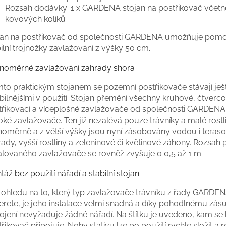
Rozsah dodávky: 1 x GARDENA stojan na postřikovač včetn
kovových kolíků
jan na postřikovač od společnosti GARDENA umožňuje pomo
ilní trojnožky zavlažování z výšky 50 cm.
noměrné zavlažování zahrady shora
ímto praktickým stojanem se pozemní postřikovače stávají ješ
ibilnějšími v použití. Stojan přemění všechny kruhové, čtverc
třikovací a víceplošné zavlažovače od společnosti GARDENA
ké zavlažovače. Ten již nezalévá pouze trávníky a malé rostli
noměrně a z větší výšky jsou nyní zásobovány vodou i teraso
ady, vyšší rostliny a zeleninové či květinové záhony. Rozsah 
talovaného zavlažovače se rovněž zvyšuje o 0,5 až 1 m.
áž bez použití nářadí a stabilní stojan
 ohledu na to, který typ zavlažovače trávníku z řady GARDEN
erete, je jeho instalace velmi snadná a díky pohodlnému zá
ojení nevyžaduje žádné nářadí. Na štítku je uvedeno, kam se 
řikovač připojuje. Nohy stativu lze po použití rychle složit a r