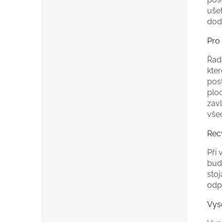
ušet
dodá
Pro
Řad
kter
post
plo
zavl
vše
Rec
Při
bud
sto
odp
Vys