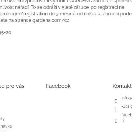
oce kvalitní zpracování výrobků GARDENA zaručuje spolehliv
nlivost nářadí. To se odráží v 5leté záruce: po registraci na
dena.com/registration do 3 měsíců od nákupu. Záruční pod
dete na stránce gardena.com/cz
35-20
ce pro vás
Facebook
Kontakt
info
@
+421 
face
ody
ri
dnávka