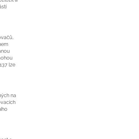
ástí
ovačů,
anem
vanou
 mohou
137 lze
ných na
ovacích
ního