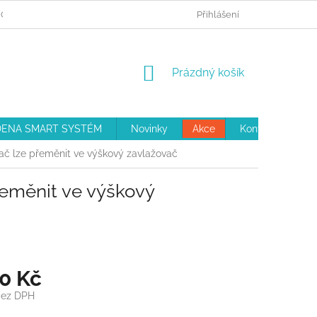
 OBJEDNÁVKA
REKLAMAČNÍ ŘÁD
Přihlášení
OBCHODNÍ PODMÍNKY
NÁKUPNÍ
Prázdný košík
KOŠÍK
ENA SMART SYSTÉM
Novinky
Akce
Kontakty
vač lze přeměnit ve výškový zavlažovač
řeměnit ve výškový
30 Kč
bez DPH