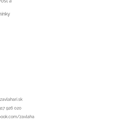
ost a
mínky
zavlahari.sk
917 926 020
book.com/zavlaha