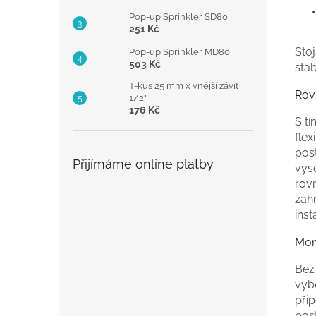
Pop-up Sprinkler SD80
251 Kč
Sto
Pop-up Sprinkler MD80
503 Kč
stab
T-kus 25 mm x vnější závit
Rov
1/2"
176 Kč
S t
flex
pos
Přijímáme online platby
vyso
rov
zahr
ins
Mont
Bez
vyb
přip
post