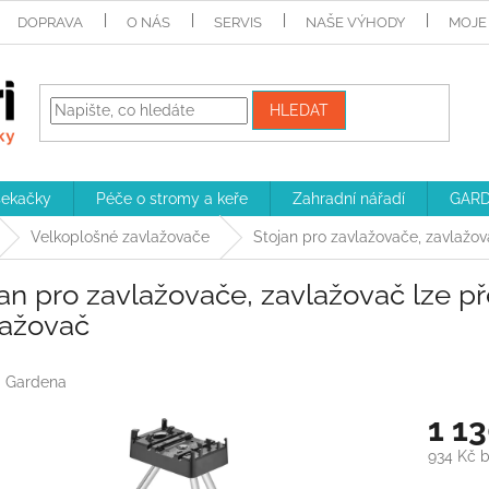
DOPRAVA
O NÁS
SERVIS
NAŠE VÝHODY
MOJE
HLEDAT
sekačky
Péče o stromy a keře
Zahradní nářadí
GARD
Velkoplošné zavlažovače
Stojan pro zavlažovače, zavlažo
an pro zavlažovače, zavlažovač lze p
lažovač
:
Gardena
1 1
934 Kč 
Měrná