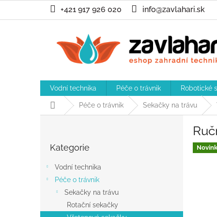
Přejít
+421 917 926 020
info@zavlahari.sk
na
obsah
Vodní technika
Péče o trávnik
Robotické 
Domů
Péče o trávnik
Sekačky na trávu
P
Ruč
o
Přeskočit
s
Kategorie
kategorie
Novin
t
r
Vodní technika
a
Péče o trávnik
n
Sekačky na trávu
n
í
Rotační sekačky
p