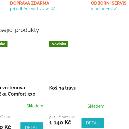
DOPRAVA ZDARMA
ODBORNÍ SERVIS
pri odběre nad 7 700 Kč
a poradenství
sející produkty
nka
Novinka
í vřetenová
Koš na trávu
čka Comfort 330
Skladem
Skladem
Kč bez
942 Kč bez DPH
1 140 Kč
DETAIL
0 Kč
DETAIL