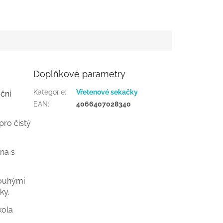
Doplňkové parametry
Kategorie
:
Vřetenové sekačky
ční
EAN
:
4066407028340
pro čistý
na s
pouhými
ky.
kola