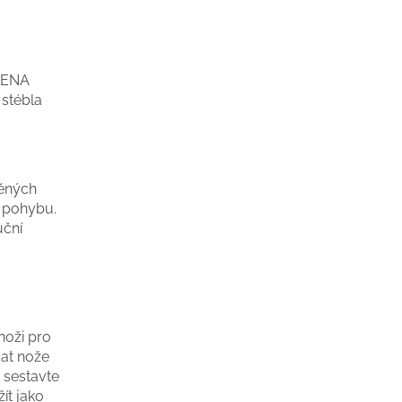
RDENA
stébla
těných
o pohybu.
uční
noži pro
vat nože
e sestavte
ít jako