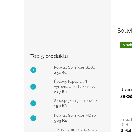
Souvi
Novi
Top 5 produktů
Pop-up Sprinkler SD80
251 Kč
Řadový kapač 2 l/h,
vyrovnávající tlak (10ks)
Ručn
277 Kč
seka
Stopspojka 13 mm (1/2")
190 Kč
Pop-up Sprinkler MD80
2 099 
503 Kč
DPH
2 54
T-kus 25 mm x vnější závit