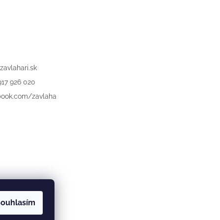
zavlahari.sk
917 926 020
book.com/zavlaha
ouhlasím