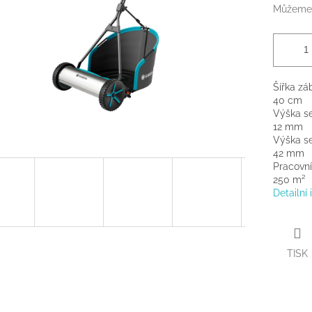
Můžeme 
Šířka zá
40 cm
Výška se
12 mm
Výška s
42 mm
Pracovní
250 m²
Detailní
TISK