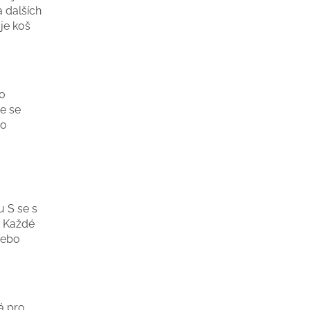
a dalších
je koš
40
že se
to
u S se s
. Každé
nebo
á pro