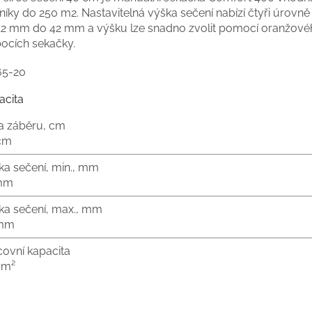
níky do 250 m2. Nastavitelná výška sečení nabízí čtyři úrovně
12 mm do 42 mm a výšku lze snadno zvolit pomocí oranžovéh
bocích sekačky.
65-20
acita
ka záběru, cm
cm
ka sečení, min., mm
mm
ka sečení, max., mm
 mm
covní kapacita
 m²