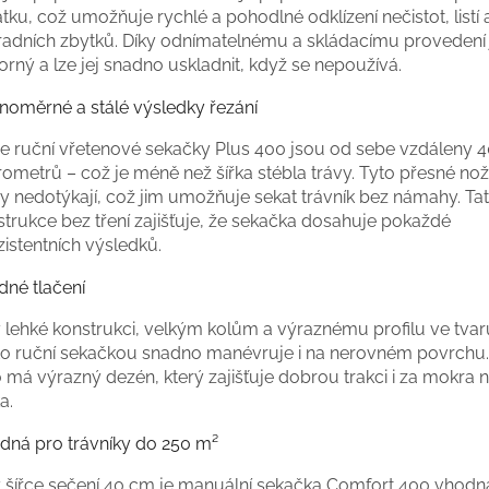
tku, což umožňuje rychlé a pohodlné odklízení nečistot, listí 
radních zbytků. Díky odnímatelnému a skládacímu provedení 
rný a lze jej snadno uskladnit, když se nepoužívá.
noměrné a stálé výsledky řezání
e ruční vřetenové sekačky Plus 400 jsou od sebe vzdáleny 
ometrů – což je méně než šířka stébla trávy. Tyto přesné no
dy nedotýkají, což jim umožňuje sekat trávník bez námahy. Ta
strukce bez tření zajišťuje, že sekačka dosahuje pokaždé
istentních výsledků.
dné tlačení
 lehké konstrukci, velkým kolům a výraznému profilu ve tvar
to ruční sekačkou snadno manévruje i na nerovném povrchu
 má výrazný dezén, který zajišťuje dobrou trakci i za mokra 
a.
dná pro trávníky do 250 m²
y šířce sečení 40 cm je manuální sekačka Comfort 400 vhodn