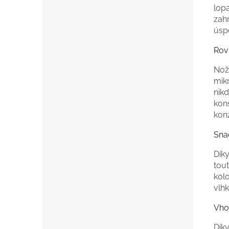
lopa
zah
úspo
Rov
Nož
mikr
nik
kon
konz
Sna
Díky
tou
kolo
vlhk
Vho
Dík