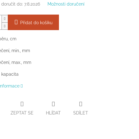
doručit do:
7.8.2026
Možnosti doručení
Přidat do košíku
běru, cm
čení, min., mm
ečení, max., mm
 kapacita
 informace
ZEPTAT SE
HLÍDAT
SDÍLET