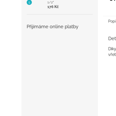
1/2"
176 Kč
Popi
Přijímáme online platby
Det
Dík
vře