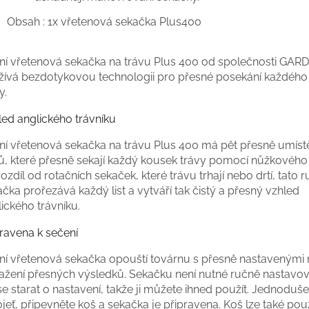
Obsah : 1x vřetenová sekačka Plus400
ní vřetenová sekačka na trávu Plus 400 od společnosti GA
žívá bezdotykovou technologii pro přesné posekání každého 
y.
led anglického trávníku
ní vřetenová sekačka na trávu Plus 400 má pět přesně umís
ů, které přesně sekají každý kousek trávy pomocí nůžkovéh
ozdíl od rotačních sekaček, které trávu trhají nebo drtí, tato r
čka prořezává každý list a vytváří tak čistý a přesný vzhled
ického trávníku.
pravena k sečení
ní vřetenová sekačka opouští továrnu s přesně nastavenými 
ažení přesných výsledků. Sekačku není nutné ručně nastavo
se starat o nastavení, takže ji můžete ihned použít. Jednoduš
jeť, připevněte koš a sekačka je připravena. Koš lze také použ