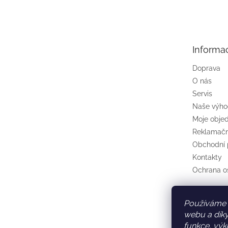
á
p
a
t
Informa
í
Doprava
O nás
Servis
Naše výh
Moje obje
Reklamačn
Obchodní
Kontakty
Ochrana o
Používáme 
webu a díky
funkce, výk