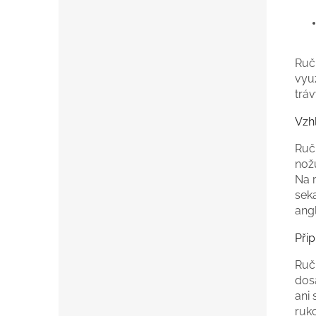
Ruč
vyu
tráv
Vzh
Ruč
nož
Na r
seka
angl
Při
Ruč
dos
ani 
ruko