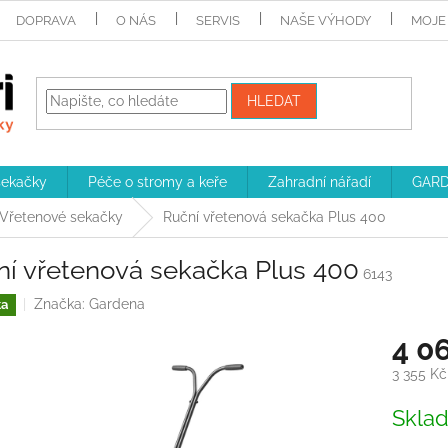
DOPRAVA
O NÁS
SERVIS
NAŠE VÝHODY
MOJE
HLEDAT
sekačky
Péče o stromy a keře
Zahradní nářadí
GARD
Vřetenové sekačky
Ruční vřetenová sekačka Plus 400
ní vřetenová sekačka Plus 400
6143
Značka:
Gardena
ka
4 0
3 355 K
Měrná
Skla
cena: