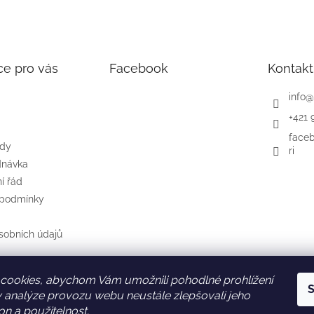
ce pro vás
Facebook
Kontakt
info
@
+421 
face
ody
ri
dnávka
í řád
 podmínky
sobních údajů
cookies, abychom Vám umožnili pohodlné prohlížení
S
SK
AT
DE
 analýze provozu webu neustále zlepšovali jeho
on a použitelnost.