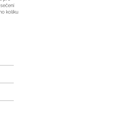
 sečení
o kolíku