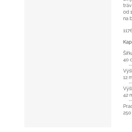
tráv
od 
na 
117
Kap
Šíř
40 
Výš
12 
Výš
42
Pra
250
Z