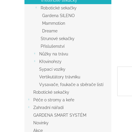
Vřetenové sekačky
a
Robotické sekačky
n
Gardena SILENO
e
Mammotion
l
Dreame
Strunové sekačky
Příslušenství
Nůžky na trávu
Křovinořezy
Sypací vozíky
Vertikutátory trávníku
Vysavače, foukače a sběrače listí
Robotické sekačky
Péče o stromy a keře
Zahradní nářadí
GARDENA SMART SYSTÉM
Novinky
Akce