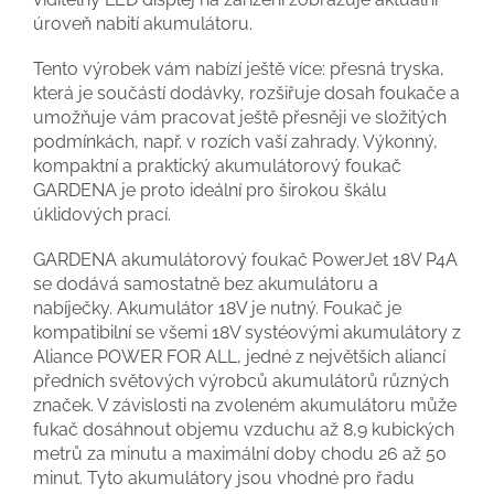
úroveň nabití akumulátoru.
Tento výrobek vám nabízí ještě více: přesná tryska,
která je součástí dodávky, rozšiřuje dosah foukače a
umožňuje vám pracovat ještě přesněji ve složitých
podmínkách, např. v rozích vaší zahrady. Výkonný,
kompaktní a praktický akumulátorový foukač
GARDENA je proto ideální pro širokou škálu
úklidových prací.
GARDENA akumulátorový foukač PowerJet 18V P4A
se dodává samostatně bez akumulátoru a
nabíječky. Akumulátor 18V je nutný. Foukač je
kompatibilní se všemi 18V systéovými akumulátory z
Aliance POWER FOR ALL, jedné z největších aliancí
předních světových výrobců akumulátorů různých
značek. V závislosti na zvoleném akumulátoru může
fukač dosáhnout objemu vzduchu až 8,9 kubických
metrů za minutu a maximální doby chodu 26 až 50
minut. Tyto akumulátory jsou vhodné pro řadu