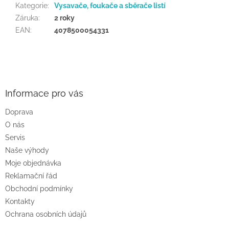
Kategorie
:
Vysavače, foukače a sběrače listí
Záruka
:
2 roky
EAN
:
4078500054331
Z
á
p
a
Informace pro vás
t
Doprava
í
O nás
Servis
Naše výhody
Moje objednávka
Reklamační řád
Obchodní podmínky
Kontakty
Ochrana osobních údajů