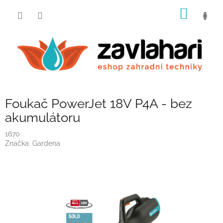
Přejít
NÁKUP
na
obsah
KOŠÍK
Foukač PowerJet 18V P4A - bez
akumulátoru
1670
Značka:
Gardena