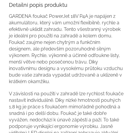
Detailní popis produktu
GARDENA foukač PowerJet 18V P4A je napájen z
akumulátoru, který vám umožní flexibilně, rychle a
efektivně uklidit zahradu. Tento všestranný výrobek
je ideální pro použití na zahradě a kolem domu.
Foukač zaujme nejen chytrým a funkčním
designem, ale především pozoruhodně silným
výkonem. Rychle, výkonně a účinně odfoukne listy,
menší větve nebo posečenou trávu. Díky
inovativnímu designu a vysokému průtoku vzduchu
bude vaše zahrada vypadat udržovaně a uklizeně v
krátkém okamžiku.
V závislosti na použití v zahradě lze rychlost foukače
nastavit individuálně. Díky nízké hmotnosti pouhých
1,8 kg je práce s foukačem mimořádně pohodlná a
snadná i po delší dobu. Foukač je také dobře
vyvážen, nedochází k únavě zápěstí a paží. To také
podporuje vynikající ergonomie výrobku. Jasně
viditelný LED displej na zařízení zobrazuje aktuální