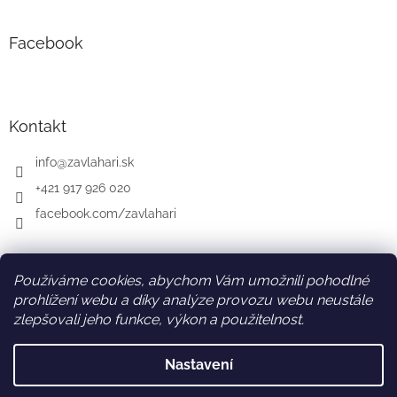
Facebook
Kontakt
info
@
zavlahari.sk
+421 917 926 020
facebook.com/zavlahari
Používáme cookies, abychom Vám umožnili pohodlné
SK
AT
DE
prohlížení webu a díky analýze provozu webu neustále
zlepšovali jeho funkce, výkon a použitelnost.
Nastavení
Vytvořil Shoptet