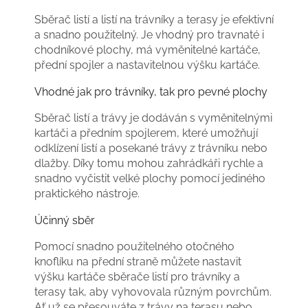
Sběrač listí a listí na trávníky a terasy je efektivní
a snadno použitelný. Je vhodný pro travnaté i
chodníkové plochy, má vyměnitelné kartáče,
přední spojler a nastavitelnou výšku kartáče.
Vhodné jak pro trávníky, tak pro pevné plochy
Sběrač listí a trávy je dodáván s vyměnitelnými
kartáči a předním spojlerem, které umožňují
odklízení listí a posekané trávy z trávníku nebo
dlažby. Díky tomu mohou zahrádkáři rychle a
snadno vyčistit velké plochy pomocí jediného
praktického nástroje.
Účinný sběr
Pomocí snadno použitelného otočného
knoflíku na přední straně můžete nastavit
výšku kartáče sběrače listí pro trávníky a
terasy tak, aby vyhovovala různým povrchům.
Ať už se přesouváte z trávy na terasu nebo