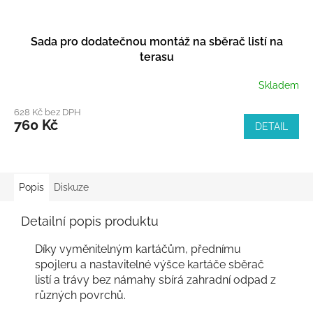
Sada pro dodatečnou montáž na sběrač listí na
terasu
Skladem
628 Kč bez DPH
760 Kč
DETAIL
Popis
Diskuze
Detailní popis produktu
Díky vyměnitelným kartáčům, přednímu
spojleru a nastavitelné výšce kartáče sběrač
listí a trávy bez námahy sbírá zahradní odpad z
různých povrchů.