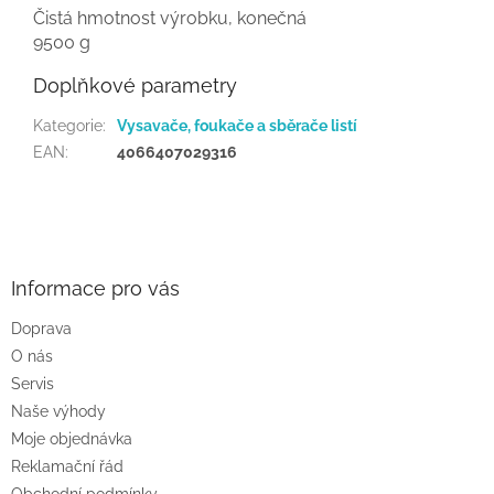
Čistá hmotnost výrobku, konečná
9500 g
Doplňkové parametry
Kategorie
:
Vysavače, foukače a sběrače listí
EAN
:
4066407029316
Z
á
p
a
Informace pro vás
t
Doprava
í
O nás
Servis
Naše výhody
Moje objednávka
Reklamační řád