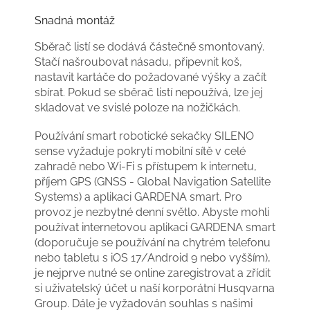
Snadná montáž
Sběrač listí se dodává částečně smontovaný.
Stačí našroubovat násadu, připevnit koš,
nastavit kartáče do požadované výšky a začít
sbírat. Pokud se sběrač listí nepoužívá, lze jej
skladovat ve svislé poloze na nožičkách.
Používání smart robotické sekačky SILENO
sense vyžaduje pokrytí mobilní sítě v celé
zahradě nebo Wi-Fi s přístupem k internetu,
příjem GPS (GNSS - Global Navigation Satellite
Systems) a aplikaci GARDENA smart. Pro
provoz je nezbytné denní světlo. Abyste mohli
používat internetovou aplikaci GARDENA smart
(doporučuje se používání na chytrém telefonu
nebo tabletu s iOS 17/Android 9 nebo vyšším),
je nejprve nutné se online zaregistrovat a zřídit
si uživatelský účet u naší korporátní Husqvarna
Group. Dále je vyžadován souhlas s našimi