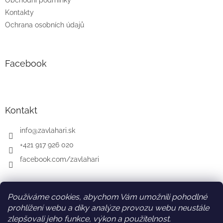
Obchodní podmínky
Kontakty
Ochrana osobních údajů
Facebook
Kontakt
info
@
zavlahari.sk
+421 917 926 020
facebook.com/zavlahari
Používáme cookies, abychom Vám umožnili pohodlné
SK
AT
DE
prohlížení webu a díky analýze provozu webu neustále
zlepšovali jeho funkce, výkon a použitelnost.