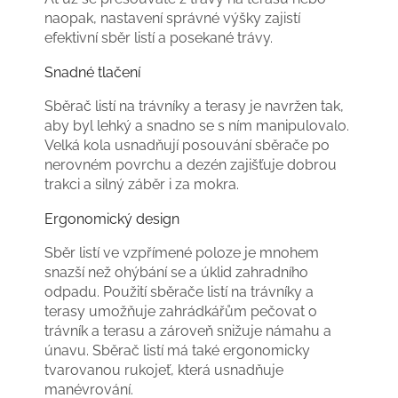
naopak, nastavení správné výšky zajistí
efektivní sběr listí a posekané trávy.
Snadné tlačení
Sběrač listí na trávníky a terasy je navržen tak,
aby byl lehký a snadno se s ním manipulovalo.
Velká kola usnadňují posouvání sběrače po
nerovném povrchu a dezén zajišťuje dobrou
trakci a silný záběr i za mokra.
Ergonomický design
Sběr listí ve vzpřímené poloze je mnohem
snazší než ohýbání se a úklid zahradního
odpadu. Použití sběrače listí na trávníky a
terasy umožňuje zahrádkářům pečovat o
trávník a terasu a zároveň snižuje námahu a
únavu. Sběrač listí má také ergonomicky
tvarovanou rukojeť, která usnadňuje
manévrování.