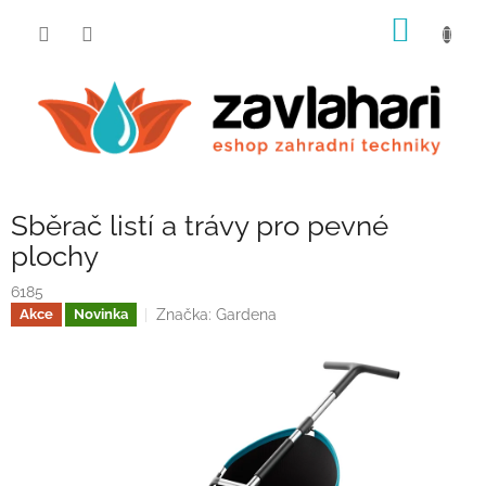
Přejít
NÁKUP
na
obsah
KOŠÍK
Sběrač listí a trávy pro pevné
plochy
6185
Značka:
Gardena
Akce
Novinka