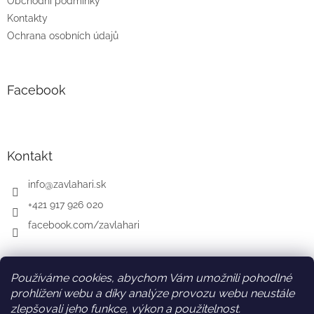
Obchodní podmínky
Kontakty
Ochrana osobních údajů
Facebook
Kontakt
info
@
zavlahari.sk
+421 917 926 020
facebook.com/zavlahari
Používáme cookies, abychom Vám umožnili pohodlné
SK
AT
DE
prohlížení webu a díky analýze provozu webu neustále
zlepšovali jeho funkce, výkon a použitelnost.