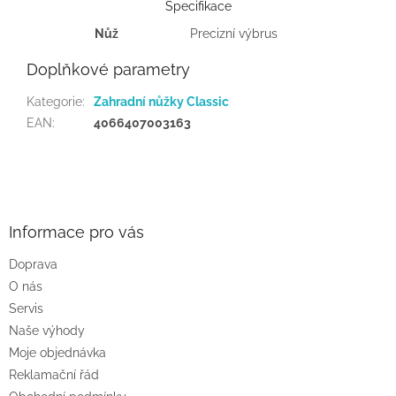
Specifikace
Nůž
Precizní výbrus
Doplňkové parametry
Kategorie
:
Zahradní nůžky Classic
EAN
:
4066407003163
Z
á
p
a
Informace pro vás
t
Doprava
í
O nás
Servis
Naše výhody
Moje objednávka
Reklamační řád