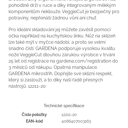
pohodlně drží v ruce a díky integrovaným měkkým
komponentům neklouže. VeggieCut je bezpečný pro
potraviny, nepřenáší žádnou vůni ani chuť.
Pro ideální skladování jej můžete zavěsit pomocí
očka například na kuchyňskou linku. Nůž na sklizeň
lze také mýt v myčce nádobí, a proto se velmi
snadno čistí. GARDENA podporuje vysokou kvalitu
nože VeggieCut dlouhou zárukou výrobce v trvání
25 let od registrace na gardena.com/registration do
3 měsíců od nákupu. Opatrná manipulace.
GARDENA mikrostřih. Dopřejte své sklizni respekt,
který si zaslouží, a to díky naší řadě přesných
nástrojů.
12211-20
Technické specifikace
Číslo položky
12211-20
EAN-kód
4066407003163