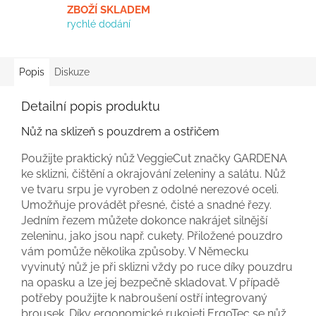
ZBOŽÍ SKLADEM
rychlé dodání
Popis
Diskuze
Detailní popis produktu
Nůž na sklizeň s pouzdrem a ostřičem
Použijte praktický nůž VeggieCut značky GARDENA
ke sklizni, čištění a okrajování zeleniny a salátu. Nůž
ve tvaru srpu je vyroben z odolné nerezové oceli.
Umožňuje provádět přesné, čisté a snadné řezy.
Jedním řezem můžete dokonce nakrájet silnější
zeleninu, jako jsou např. cukety. Přiložené pouzdro
vám pomůže několika způsoby. V Německu
vyvinutý nůž je při sklizni vždy po ruce díky pouzdru
na opasku a lze jej bezpečně skladovat. V případě
potřeby použijte k nabroušení ostří integrovaný
brousek. Díky ergonomické rukojeti ErgoTec se nůž