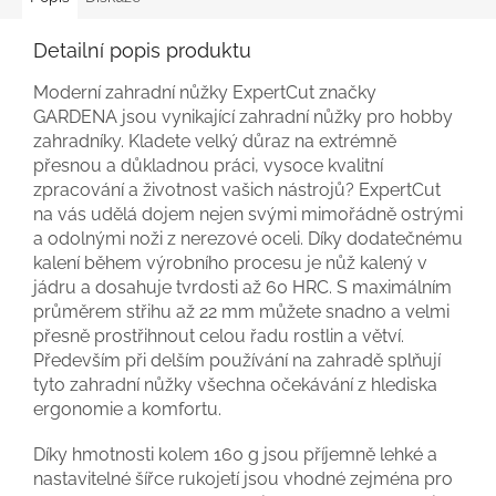
Detailní popis produktu
Moderní zahradní nůžky ExpertCut značky
GARDENA jsou vynikající zahradní nůžky pro hobby
zahradníky. Kladete velký důraz na extrémně
přesnou a důkladnou práci, vysoce kvalitní
zpracování a životnost vašich nástrojů? ExpertCut
na vás udělá dojem nejen svými mimořádně ostrými
a odolnými noži z nerezové oceli. Díky dodatečnému
kalení během výrobního procesu je nůž kalený v
jádru a dosahuje tvrdosti až 60 HRC. S maximálním
průměrem střihu až 22 mm můžete snadno a velmi
přesně prostřihnout celou řadu rostlin a větví.
Především při delším používání na zahradě splňují
tyto zahradní nůžky všechna očekávání z hlediska
ergonomie a komfortu.
Díky hmotnosti kolem 160 g jsou příjemně lehké a
nastavitelné šířce rukojetí jsou vhodné zejména pro