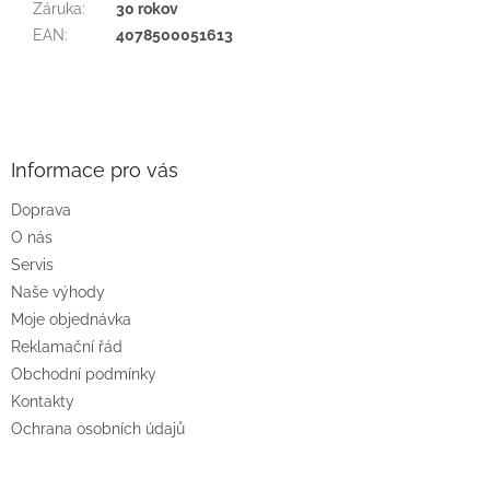
Záruka
:
30 rokov
EAN
:
4078500051613
Z
á
p
a
Informace pro vás
t
Doprava
í
O nás
Servis
Naše výhody
Moje objednávka
Reklamační řád
Obchodní podmínky
Kontakty
Ochrana osobních údajů