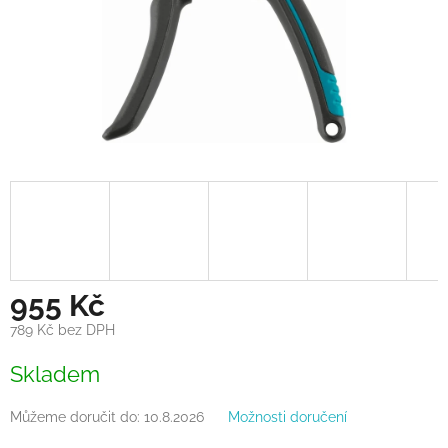
955 Kč
789 Kč bez DPH
Měrná
Skladem
cena:
Můžeme doručit do:
10.8.2026
Možnosti doručení