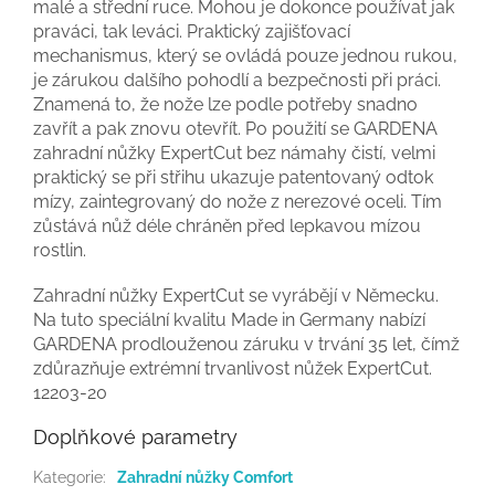
malé a střední ruce. Mohou je dokonce používat jak
praváci, tak leváci. Praktický zajišťovací
mechanismus, který se ovládá pouze jednou rukou,
je zárukou dalšího pohodlí a bezpečnosti při práci.
Znamená to, že nože lze podle potřeby snadno
zavřít a pak znovu otevřít. Po použití se GARDENA
zahradní nůžky ExpertCut bez námahy čistí, velmi
praktický se při střihu ukazuje patentovaný odtok
mízy, zaintegrovaný do nože z nerezové oceli. Tím
zůstává nůž déle chráněn před lepkavou mízou
rostlin.
Zahradní nůžky ExpertCut se vyrábějí v Německu.
Na tuto speciální kvalitu Made in Germany nabízí
GARDENA prodlouženou záruku v trvání 35 let, čímž
zdůrazňuje extrémní trvanlivost nůžek ExpertCut.
12203-20
Doplňkové parametry
Kategorie
:
Zahradní nůžky Comfort