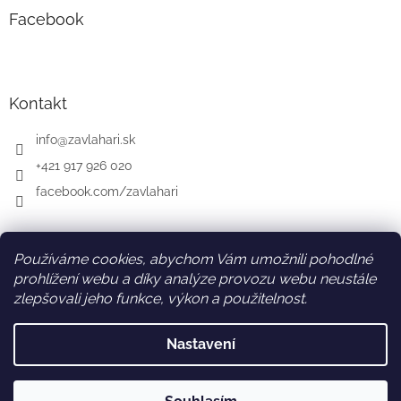
Facebook
Kontakt
info
@
zavlahari.sk
+421 917 926 020
facebook.com/zavlahari
Používáme cookies, abychom Vám umožnili pohodlné
SK
AT
DE
prohlížení webu a díky analýze provozu webu neustále
zlepšovali jeho funkce, výkon a použitelnost.
Nastavení
Vytvořil Shoptet