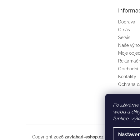
t
Informa
í
Doprava
O nás
Servis
Naše výh
Moje obje
Reklamačn
Obchodní
Kontakty
Ochrana o
Používáme 
webu a díky
funkce, výk
Nastaven
Copyright 2026
zavlahari-eshop.cz
. Všechna práva v