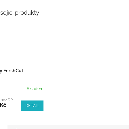
sející produkty
y FreshCut
Skladem
č bez DPH
 Kč
DETAIL