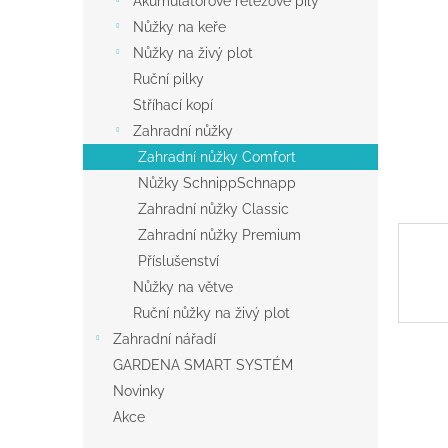
Akumulátorové řetězové pily
a
Nůžky na keře
n
Nůžky na živý plot
e
Ruční pilky
l
Stříhací kopí
Zahradní nůžky
Zahradní nůžky Comfort
Nůžky SchnippSchnapp
Zahradní nůžky Classic
Zahradní nůžky Premium
Příslušenství
Nůžky na větve
Ruční nůžky na živý plot
Zahradní nářadí
GARDENA SMART SYSTÉM
Novinky
Akce