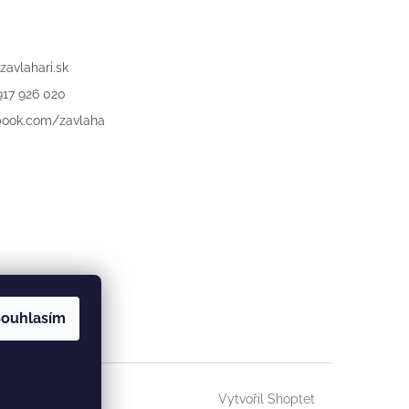
zavlahari.sk
917 926 020
book.com/zavlaha
ouhlasím
Vytvořil Shoptet