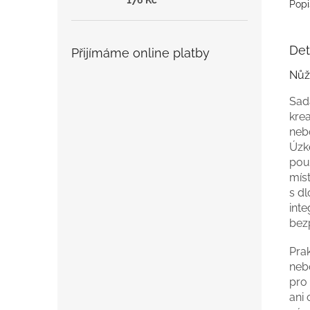
Popi
Det
Přijímáme online platby
Nůžk
Sad
krea
nebo
Úzk
použ
mís
s dl
int
bez
Prak
neb
pro
ani