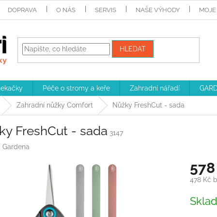
DOPRAVA
O NÁS
SERVIS
NAŠE VÝHODY
MOJE
HLEDAT
sekačky
Péče o stromy a keře
Zahradní nářadí
GARD
Zahradní nůžky Comfort
Nůžky FreshCut - sada
ky FreshCut - sada
3147
:
Gardena
578
478 Kč 
Měrná
Skla
cena: