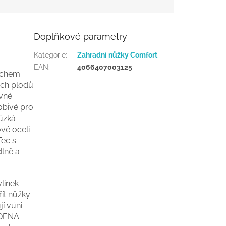
Doplňkové parametry
Kategorie
:
Zahradní nůžky Comfort
EAN
:
4066407003125
dechem
ních plodů
vné.
obivé pro
 úzká
vé oceli
Tec s
lně a
ylinek
ít nůžky
í vůni
RDENA