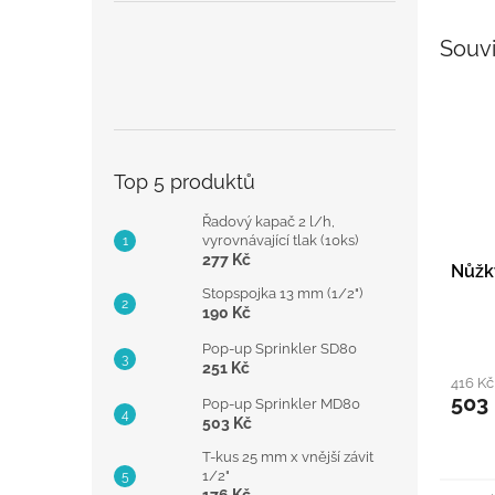
Souvi
Top 5 produktů
Řadový kapač 2 l/h,
vyrovnávající tlak (10ks)
277 Kč
Nůžk
Stopspojka 13 mm (1/2")
190 Kč
Pop-up Sprinkler SD80
251 Kč
416 K
503
Pop-up Sprinkler MD80
503 Kč
T-kus 25 mm x vnější závit
1/2"
176 Kč