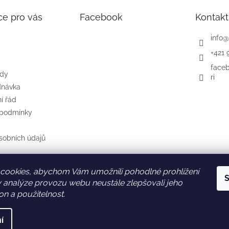
ce pro vás
Facebook
Kontakt
info
@
+421 
face
ody
ri
dnávka
í řád
 podmínky
sobních údajů
cookies, abychom Vám umožnili pohodlné prohlížení
S
SK
AT
DE
 analýze provozu webu neustále zlepšovali jeho
on a použitelnost.
í
yhrazena.