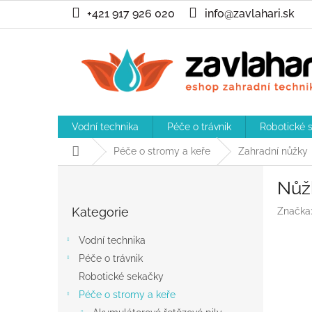
Přejít
+421 917 926 020
info@zavlahari.sk
na
obsah
Vodní technika
Péče o trávnik
Robotické 
Domů
Péče o stromy a keře
Zahradní nůžky
P
Nůž
o
Přeskočit
s
Kategorie
Značka
kategorie
t
r
Vodní technika
a
Péče o trávnik
n
Robotické sekačky
n
í
Péče o stromy a keře
p