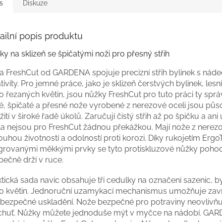
s
Diskuze
ailní popis produktu
y na sklizeň se špičatými noži pro přesný střih
a FreshCut od GARDENA spojuje precizní střih bylinek s ná
tivity. Pro jemné práce, jako je sklizeň čerstvých bylinek, les
 řezaných květin, jsou nůžky FreshCut pro tuto práci ty sprá
é, špičaté a přesné nože vyrobené z nerezové oceli jsou půs
ití v široké řadě úkolů. Zaručují čistý střih až po špičku a ani
ta nejsou pro FreshCut žádnou překážkou. Mají nože z nerezo
ouhou životností a odolností proti korozi. Díky rukojetím Ergo
egrovanými měkkými prvky se tyto protiskluzové nůžky pohod
pečně drží v ruce.
tická sada navíc obsahuje tři cedulky na označení sazenic, b
o květin. Jednoruční uzamykací mechanismus umožňuje zavř
 bezpečné uskladění. Nože bezpečné pro potraviny neovlivňuj
 chuť. Nůžky můžete jednoduše mýt v myčce na nádobí. GA