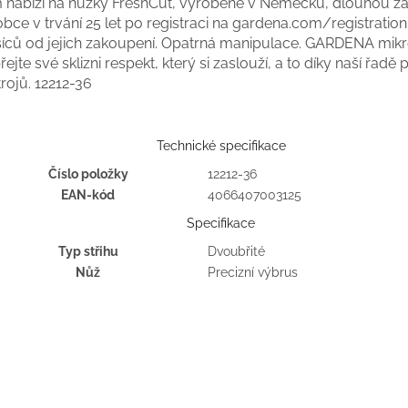
 nabízí na nůžky FreshCut, vyrobené v Německu, dlouhou z
bce v trvání 25 let po registraci na gardena.com/registration
íců od jejich zakoupení. Opatrná manipulace. GARDENA mikro
ejte své sklizni respekt, který si zaslouží, a to díky naší řadě
trojů.
12212-36
Technické specifikace
Číslo položky
12212-36
EAN-kód
4066407003125
Specifikace
Typ střihu
Dvoubřité
Nůž
Precizní výbrus