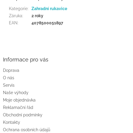
Kategorie
:
Zahradní rukavice
Záruka
:
2 roky
EAN
:
4078500051897
Z
á
p
a
Informace pro vás
t
Doprava
í
O nás
Servis
Naše výhody
Moje objednávka
Reklamační řád
Obchodní podmínky
Kontakty
Ochrana osobních údajů