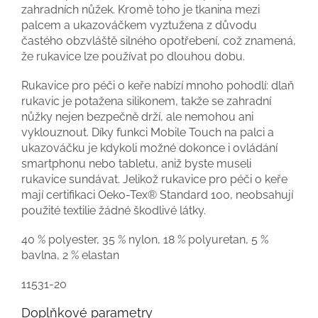
zahradních nůžek. Kromě toho je tkanina mezi
palcem a ukazováčkem vyztužena z důvodu
častého obzvláště silného opotřebení, což znamená,
že rukavice lze používat po dlouhou dobu.
Rukavice pro péči o keře nabízí mnoho pohodlí: dlaň
rukavic je potažena silikonem, takže se zahradní
nůžky nejen bezpečně drží, ale nemohou ani
vyklouznout. Díky funkci Mobile Touch na palci a
ukazováčku je kdykoli možné dokonce i ovládání
smartphonu nebo tabletu, aniž byste museli
rukavice sundávat. Jelikož rukavice pro péči o keře
mají certifikaci Oeko-Tex® Standard 100, neobsahují
použité textilie žádné škodlivé látky.
40 % polyester, 35 % nylon, 18 % polyuretan, 5 %
bavlna, 2 % elastan
11531-20
Doplňkové parametry