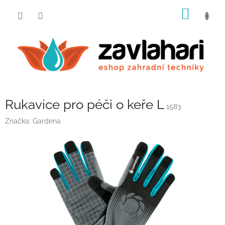
Přejít
NÁKUP
na
obsah
KOŠÍK
Rukavice pro péči o keře L
1583
Značka:
Gardena