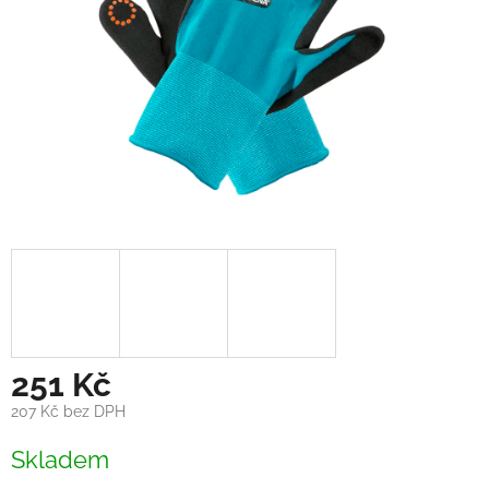
251 Kč
207 Kč bez DPH
Měrná
Skladem
cena: