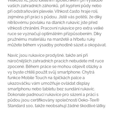
velikosti XL jsou ideálním společníkem při výsadbě
vašich zahradních záhonků, při kypření půdy nebo
při odstraňování plevele. Vlhkost často hraje roli,
zejména při práci s půdou. Jistě vás potěší, že díky
nitrilovému povlaku na dlaních rukavic jste před
vlhkostí chráněni. Pracovní rukavice pro extra velké
ruce se vyznačují optimálním přizpůsobením. Díky
pružnému materiálu na manžetě a hřbetu ruky
můžete během výsadby pohodlně sázet a okopávat.
Navíc jsou rukavice prodyšné, takže ani při
náročnějších zahradních pracích nebudete mít ruce
zpocené. Během práce se mohou objevit otázky a
vy byste chtěli použít svůj smartphone. Chytrá
funkce Mobile Touch na špičkách palce a
ukazováčku vám umožňuje ovládat display
smartphonu nebo tabletu bez sundání rukavic.
Dokonale padnoucí rukavice pro sázení a práci s
půdou jsou certifikovány společností Oeko-Tex®
Standard 100, takže neobsahují žádné škodlivé látky.