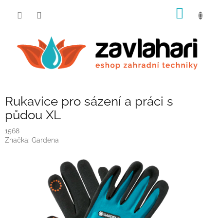
Přejít
NÁKUP
na
obsah
KOŠÍK
Rukavice pro sázení a práci s
půdou XL
1568
Značka:
Gardena