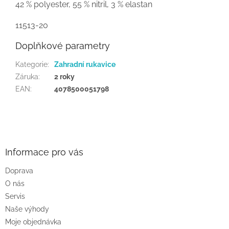
42 % polyester, 55 % nitril, 3 % elastan
11513-20
Doplňkové parametry
Kategorie
:
Zahradní rukavice
Záruka
:
2 roky
EAN
:
4078500051798
Z
á
p
a
Informace pro vás
t
Doprava
í
O nás
Servis
Naše výhody
Moje objednávka