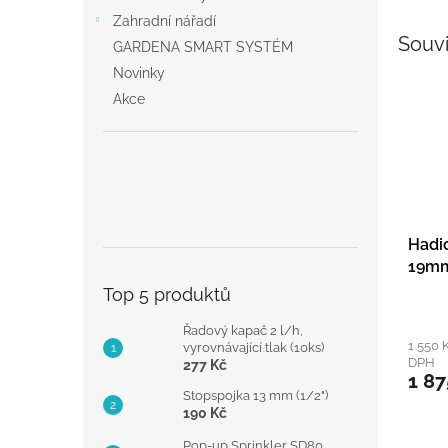
Zahradní nářadí
Souvi
GARDENA SMART SYSTÉM
Novinky
Akce
Hadi
19mm
(180
Top 5 produktů
Řadový kapač 2 l/h,
1 550 
vyrovnávající tlak (10ks)
DPH
277 Kč
1 87
Stopspojka 13 mm (1/2")
190 Kč
Pop-up Sprinkler SD80