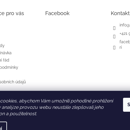
ce pro vás
Facebook
Kontakt
info
@
+421 
face
ody
ri
dnávka
í řád
 podmínky
sobních údajů
cookies, abychom Vám umožnili pohodlné prohlížení
S
SK
AT
DE
 analýze provozu webu neustále zlepšovali jeho
on a použitelnost.
í