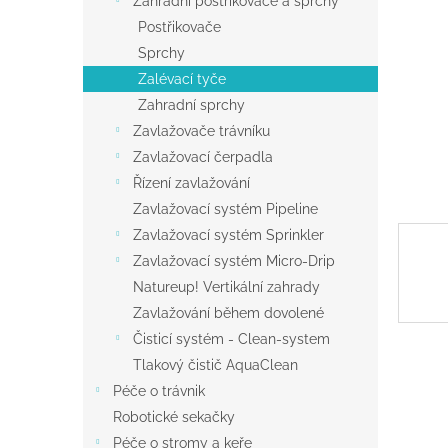
Zahradní postřikovače a sprchy
a
Postřikovače
n
Sprchy
e
Zalévací tyče
l
Zahradní sprchy
Zavlažovače trávníku
Zavlažovací čerpadla
Řízení zavlažování
Zavlažovací systém Pipeline
Zavlažovací systém Sprinkler
Zavlažovací systém Micro-Drip
Natureup! Vertikální zahrady
Zavlažování během dovolené
Čisticí systém - Clean-system
Tlakový čistič AquaClean
Péče o trávnik
Robotické sekačky
Péče o stromy a keře