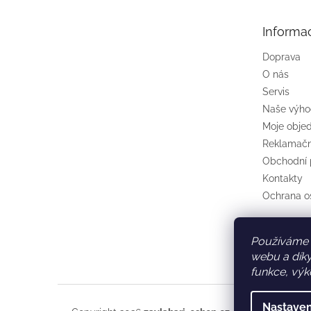
a
t
Informa
í
Doprava
O nás
Servis
Naše výh
Moje obje
Reklamačn
Obchodní
Kontakty
Ochrana o
Používáme 
webu a díky
funkce, výk
Nastaven