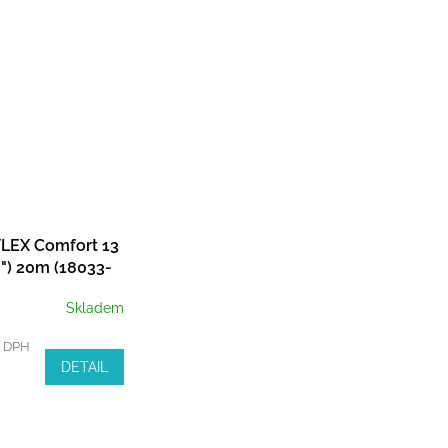
FLEX Comfort 13
") 20m (18033-
Skladem
z DPH
DETAIL