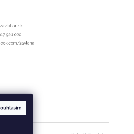
zavlahari.sk
917 926 020
book.com/zavlaha
ouhlasím