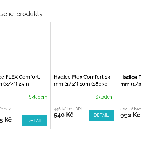
sející produkty
ce FLEX Comfort,
Hadice Flex Comfort 13
Hadice 
 (3/4") 25m
mm (1/2") 10m (18030-
mm (1/2
53-20)
20)
20)
Skladem
Skladem
Kč bez
446 Kč bez DPH
820 Kč be
540 Kč
992 Kč
DETAIL
5 Kč
DETAIL