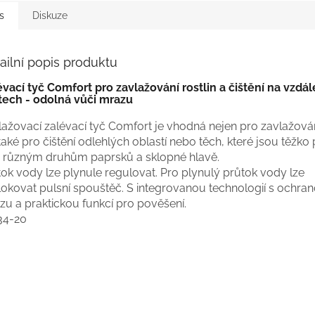
s
Diskuze
ailní popis produktu
évací tyč Comfort pro zavlažování rostlin a čištění na vzdá
tech - odolná vůči mrazu
ažovací zalévací tyč Comfort je vhodná nejen pro zavlažování
také pro čištění odlehlých oblastí nebo těch, které jsou těžko
y různým druhům paprsků a sklopné hlavě.
ok vody lze plynule regulovat. Pro plynulý průtok vody lze
lokovat pulsní spouštěč. S integrovanou technologií s ochran
zu a praktickou funkcí pro pověšení.
34-20