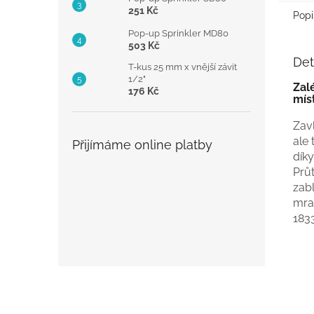
251 Kč
Popi
Pop-up Sprinkler MD80
503 Kč
Det
T-kus 25 mm x vnější závit
1/2"
Zal
176 Kč
mís
Zavl
ale 
Přijímáme online platby
dík
Průt
zab
mra
183
Z
á
p