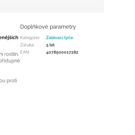
Doplňkové parametry
lenějších
Kategorie
:
Zalévací tyče
Záruka
:
5 let
EAN
:
4078500017282
 rostlin,
 přístupné
ou proti