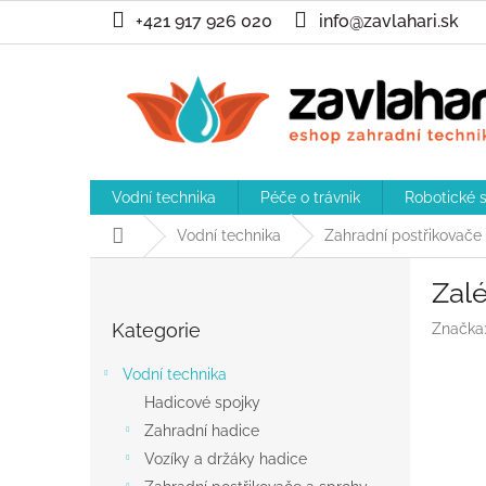
Přejít
+421 917 926 020
info@zavlahari.sk
na
obsah
Vodní technika
Péče o trávnik
Robotické 
Domů
Vodní technika
Zahradní postřikovače
P
Zalé
o
Přeskočit
s
Kategorie
Značka
kategorie
t
r
Vodní technika
a
Hadicové spojky
n
Zahradní hadice
n
í
Vozíky a držáky hadice
p