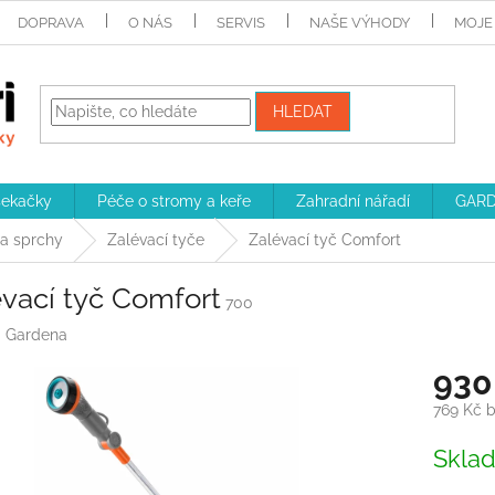
DOPRAVA
O NÁS
SERVIS
NAŠE VÝHODY
MOJE
HLEDAT
sekačky
Péče o stromy a keře
Zahradní nářadí
GARD
 a sprchy
Zalévací tyče
Zalévací tyč Comfort
vací tyč Comfort
700
:
Gardena
930
769 Kč 
Měrná
Skla
cena: