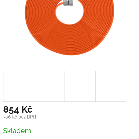
854 Kč
706 Kč bez DPH
Měrná
Skladem
cena: