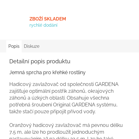
ZBOŽÍ SKLADEM
rychlé dodání
Popis
Diskuze
Detailní popis produktu
Jemná sprcha pro křehké rostliny
Hadicový zavlažovač od společnosti GARDENA
zajišťuje optimální postřik záhonů, okrajových
záhonů a úzkých oblastí. Obsahuje všechna
potřebná šroubení Original GARDENA systému,
takže stačí pouze připojit přívod vody.
Oranžový hadicový zavlažovač má pevnou délku
7,5 m, ale lze ho prodloužit jednoduchým
nastavováním až na délku 22,5 m. Lze ho také