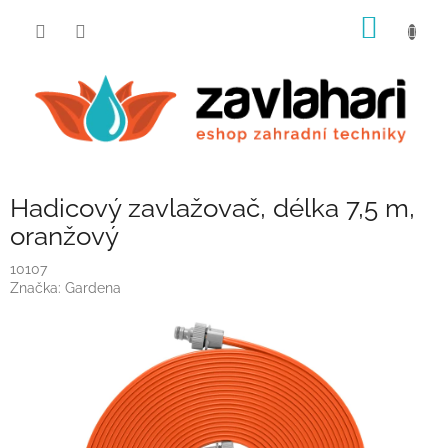
Přejít
NÁKUP
na
obsah
KOŠÍK
Hadicový zavlažovač, délka 7,5 m,
oranžový
10107
Značka:
Gardena