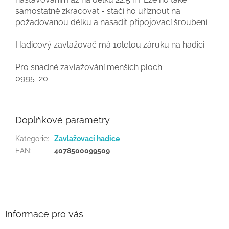
samostatně zkracovat - stačí ho uříznout na
požadovanou délku a nasadit připojovací šroubení.
Hadicový zavlažovač má 10letou záruku na hadici.
Pro snadné zavlažování menších ploch.
0995-20
Doplňkové parametry
Kategorie
:
Zavlažovací hadice
EAN
:
4078500099509
Z
á
p
a
Informace pro vás
t