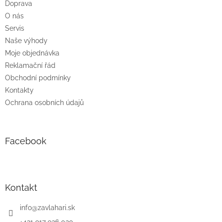
Doprava
í
O nás
Servis
Naše výhody
Moje objednávka
Reklamační řád
Obchodní podmínky
Kontakty
Ochrana osobních údajů
Facebook
Kontakt
info
@
zavlahari.sk