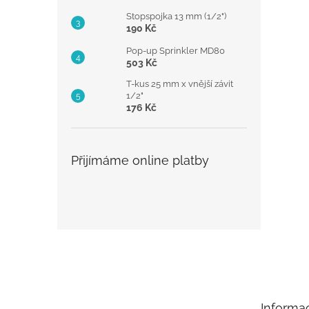
Stopspojka 13 mm (1/2")
190 Kč
Pop-up Sprinkler MD80
503 Kč
T-kus 25 mm x vnější závit
1/2"
176 Kč
Přijímáme online platby
Z
á
p
a
t
Informa