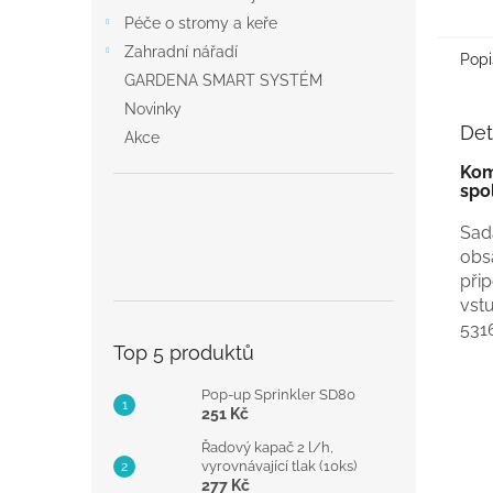
Péče o stromy a keře
Zahradní nářadí
Popi
GARDENA SMART SYSTÉM
Novinky
Det
Akce
Kom
spo
Sad
obs
při
vst
531
Top 5 produktů
Pop-up Sprinkler SD80
251 Kč
Řadový kapač 2 l/h,
vyrovnávající tlak (10ks)
277 Kč