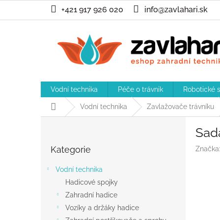
Přejít
+421 917 926 020
info@zavlahari.sk
na
obsah
Vodní technika
Péče o trávnik
Robotické 
Domů
Vodní technika
Zavlažovače trávníku
P
Sad
o
Přeskočit
s
Kategorie
Značka
kategorie
t
r
Vodní technika
a
Hadicové spojky
n
Zahradní hadice
n
í
Vozíky a držáky hadice
p