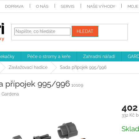
DOPRAVA
O NÁS
SERVIS
NAŠE VÝHODY
MOJE
HLEDAT
sekačky
Péče o stromy a keře
Zahradní nářadí
GARD
Zavlažovací hadice
Sada přípojek 995/996
a přípojek 995/996
10109
:
Gardena
402
332 Kč 
Měrná
Skla
cena: