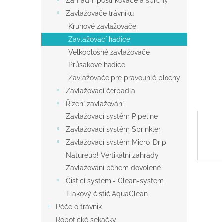
Zahradní postřikovače a sprchy
a
Zavlažovače trávníku
n
Kruhové zavlažovače
e
Zavlažovací hadice
l
Velkoplošné zavlažovače
Průsakové hadice
Zavlažovače pre pravouhlé plochy
Zavlažovací čerpadla
Řízení zavlažování
Zavlažovací systém Pipeline
Zavlažovací systém Sprinkler
Zavlažovací systém Micro-Drip
Natureup! Vertikální zahrady
Zavlažování během dovolené
Čisticí systém - Clean-system
Tlakový čistič AquaClean
Péče o trávnik
Robotické sekačky