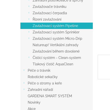
Zahradní postřikovače a sprchy
a
Zavlažovače trávníku
n
Zavlažovací čerpadla
e
Řízení zavlažování
l
Zavlažovací systém Pipeline
Zavlažovací systém Sprinkler
Zavlažovací systém Micro-Drip
Natureup! Vertikální zahrady
Zavlažování během dovolené
Čisticí systém - Clean-system
Tlakový čistič AquaClean
Péče o trávnik
Robotické sekačky
Péče o stromy a keře
Zahradní nářadí
GARDENA SMART SYSTÉM
Novinky
Akce