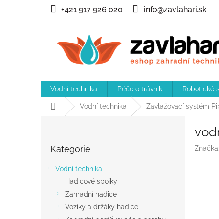
Přejít
+421 917 926 020
info@zavlahari.sk
na
obsah
Vodní technika
Péče o trávnik
Robotické 
Domů
Vodní technika
Zavlažovací systém Pi
P
vodn
o
Přeskočit
s
Kategorie
Značka
kategorie
t
r
Vodní technika
a
Hadicové spojky
n
Zahradní hadice
n
í
Vozíky a držáky hadice
p