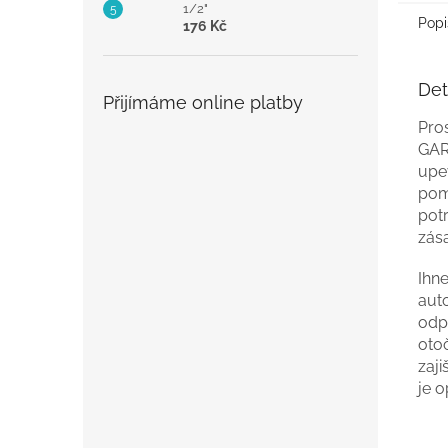
1/2"
Popi
176 Kč
Det
Přijímáme online platby
Pro
GAR
upe
pom
pot
zás
Ihn
aut
odp
oto
zaj
je o