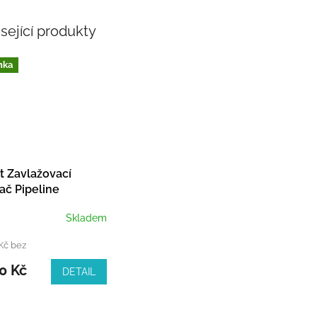
sející produkty
nka
t Zavlažovací
ač Pipeline
Skladem
Kč bez
0 Kč
DETAIL