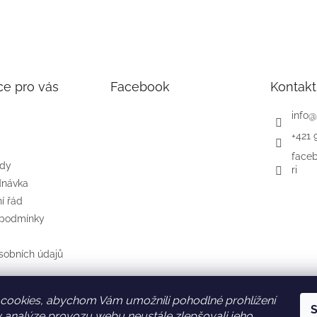
ce pro vás
Facebook
Kontakt
info
@
+421 
face
ody
ri
dnávka
í řád
 podmínky
sobních údajů
cookies, abychom Vám umožnili pohodlné prohlížení
S
SK
AT
DE
 analýze provozu webu neustále zlepšovali jeho