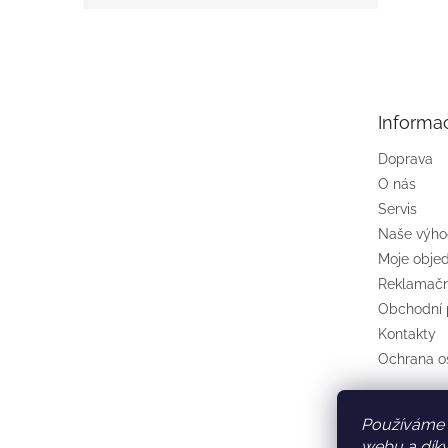
Z
á
p
a
t
Informa
í
Doprava
O nás
Servis
Naše výh
Moje obje
Reklamačn
Obchodní
Kontakty
Ochrana o
Používáme 
webu a díky