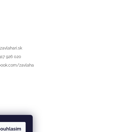
zavlahari.sk
917 926 020
book.com/zavlaha
ouhlasím