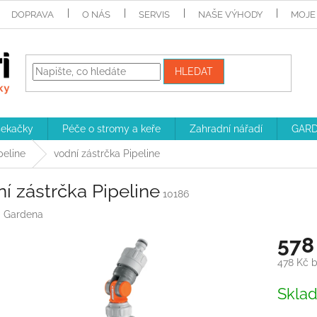
DOPRAVA
O NÁS
SERVIS
NAŠE VÝHODY
MOJE
HLEDAT
sekačky
Péče o stromy a keře
Zahradní nářadí
GARD
peline
vodní zástrčka Pipeline
í zástrčka Pipeline
10186
:
Gardena
578
478 Kč 
Měrná
Skla
cena: