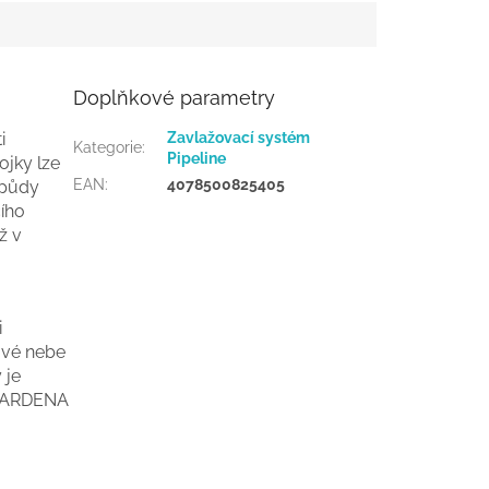
Doplňkové parametry
i
Zavlažovací systém
Kategorie
:
Pipeline
ojky
lze
EAN
:
4078500825405
 půdy
ího
ž v
i
ové
nebe
y
je
ARDENA