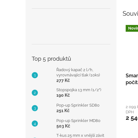
Souvi
Novi
Top 5 produktů
Řadový kapač 2 l/h,
vyrovnávající tlak (10ks)
Smar
277 Kč
počít
Stopspojka 13 mm (1/2")
190 Kč
Pop-up Sprinkler SD80
2 099 
251 Kč
DPH
2 54
Pop-up Sprinkler MD80
503 Kč
T-kus 25 mm x vnější závit