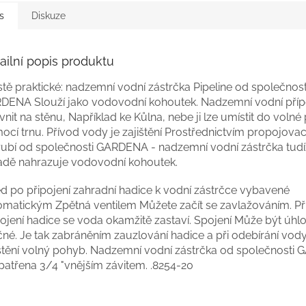
s
Diskuze
ailní popis produktu
stě
praktické
:
nadzemní
vodní zástrčka Pipeline od společnost
DENA Slouží jako
vodovodní
kohoutek.
Nadzemní
vodní příp
vnit
na stěnu
, Například
ke Kůlna, nebe ji lze umístit do volné
ocí trnu. Přívod vody je
zajištění
Prostřednictvím propojovac
rubí od společnosti GARDENA - nadzemní
vodní
zástrčka tudí
adě nahrazuje vodovodní kohoutek.
ed po připojení zahradní
hadice
k vodní zástrčce vybavené
omatickým Zpětná ventilem Můžete začít se zavlažováním. Př
ojení
hadice
se voda okamžitě zastaví. Spojení Může být
úhl
čné. Je tak
zabráněním
zauzlování
hadice a při odebírání
vod
ištění volný pohyb. Nadzemní vodní zástrčka od
společnosti
G
patřena 3/4 "vnějším závitem. .8254-20