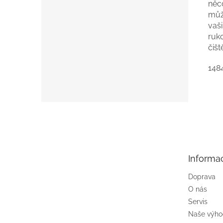
něco
můž
vaš
ruk
čišt
148
Z
á
p
a
t
Informa
í
Doprava
O nás
Servis
Naše výh