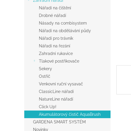
Zahradní nářadí
a
Nářadí na čištění
n
Drobné nářadí
e
Násady na combisystem
l
Nářadí na obdělávání půdy
Nářadí pro trávník
Nářadí na řezání
Zahradní rukavice
Tlakové postřikovače
Sekery
Ostřič
Venkovní ruční vysavač
ClassicLine nářadí
NatureLine nářadí
Click Up!
Akumulátorový čistič AquaBrush
GARDENA SMART SYSTÉM
Novinky