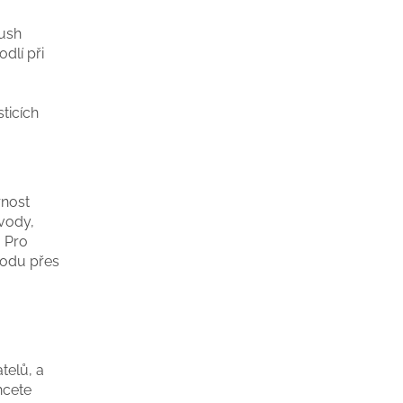
rush
odlí při
ticích
rnost
vody,
. Pro
vodu přes
telů, a
hcete