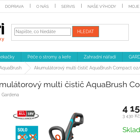
DOPRAVA
O NÁS
SERVIS
NAŠE VÝHODY
MOJE
HLEDAT
sekačky
Péče o stromy a keře
Zahradní nářadí
GARD
 AquaBrush
Akumulátorový multi čistič AquaBrush Compact 02
mulátorový multi čistič AquaBrush C
:
Gardena
4 1
3 430 K
Měrná
Skla
cena: