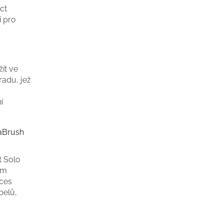
ct
í pro
ít ve
radu, jež
í
uaBrush
t Solo
ím
oces
belů,