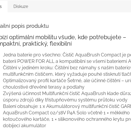
s
Diskuze
ailní popis produktu
ízí optimální mobilitu všude, kde potřebujete –
paktní, praktický, flexibilní
Jedna baterie pro všechno: Čistič AquaBrush Compact je 
baterií POWER FOR ALL a kompatibilní se všemi bateriemi A
Čištění v jediném kroku: Čištění bez námahy s naším bater
multifunkčním čističem, který vyžaduje pouhé stisknutí tlačí
Optimalizovaný profil kartáče Šetrné, ale účinné čištění – u
choulostivé dřevěné terasy a podlahy
Zvýšená účinnost Multifunkční čistič AquaBrush klade důra
úsporu zdrojů díky třístupňovému systému průtoku vody
Balení obsahuje: 1 x Akumulátorový multifunkční čistič G
AquaBrush Compact 02/18V P4A Solo včetně 1 × měkkého
kotoučového kartáče, 1 × silikonového ochranného krytu pr
dobíjecí akumulátor