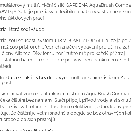
mulátorový multifunkční čistič GARDENA AquaBrush Compa
8V P4A Solo je praktický a flexibilní a nabízí všestranné řešen
ho úklidových prací.
rie, která sedí všude
erie jsou součástí systému 18 V POWER FOR ALL a lze je použ
 než 100 přístrojích předních značek vybavení pro dům a zah
 členy Aliance. Díky tomu není nutné mít pro každý přístroj
statnou baterii, což je dobré pro vaši peněženku i pro životn
tředí.
dnodušte si úklid s bezdrátovým multifunkčním čističem Aq
pact
aším inovativním multifunkčním čističem AquaBrush Compac
čeká čištění bez námahy. Stačí připojit přívod vody a stisknut
ítka aktivovat rotační kartáč. Tento efektivní a jednoduchý pr
šťuje, že čištění je velmi snadné a obejde se bez otravných ka
í práce a dalších přístrojů.
malizovaný profil kartáče