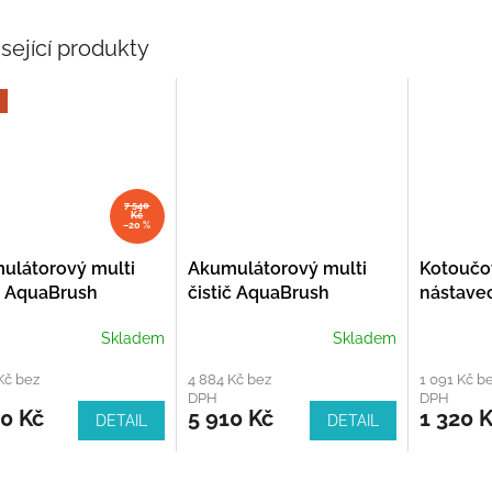
sející produkty
7 540
Kč
–20 %
ulátorový multi
Akumulátorový multi
Kotoučov
ič AquaBrush
čistič AquaBrush
nástave
ersal 04/18V P4A
Universal 04/18V P4A
Skladem
Skladem
Solo
Kč bez
4 884 Kč bez
1 091 Kč b
DPH
DPH
0 Kč
5 910 Kč
1 320 
DETAIL
DETAIL