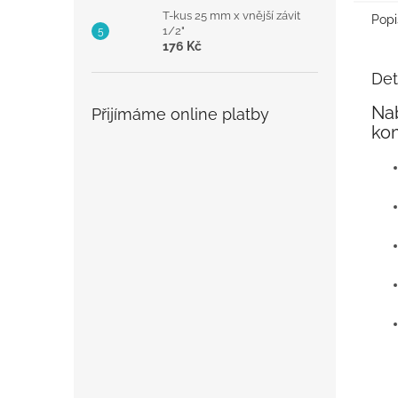
T-kus 25 mm x vnější závit
Popi
1/2"
176 Kč
Det
Nab
Přijímáme online platby
kom