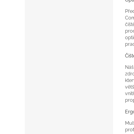
Pře
Comp
čiš
prod
opti
prac
Čišt
Náš 
zdr
kter
vět
vnit
pro
Erg
Mult
pro