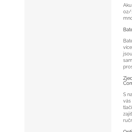
Aku
02/1
mno
Bate
Bat
více
jsou
samo
pros
Zje
Com
S n
vás 
tlač
zaji
ručn
Opti