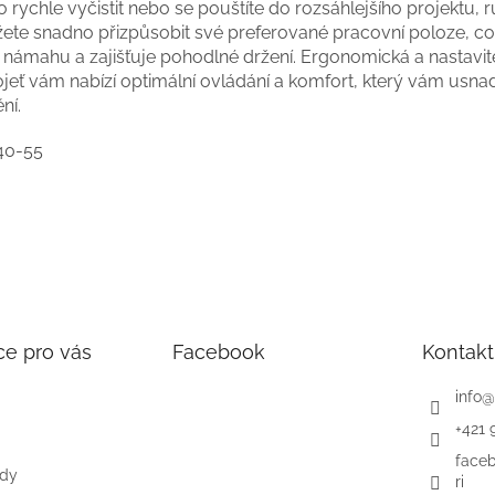
 rychle vyčistit nebo se pouštíte do rozsáhlejšího projektu, r
ete snadno přizpůsobit své preferované pracovní poloze, co
i námahu a zajišťuje pohodlné držení. Ergonomická a nastavit
ojeť vám nabízí optimální ovládání a komfort, který vám usna
ění.
40-55
ce pro vás
Facebook
Kontakt
info
@
+421 
face
ody
ri