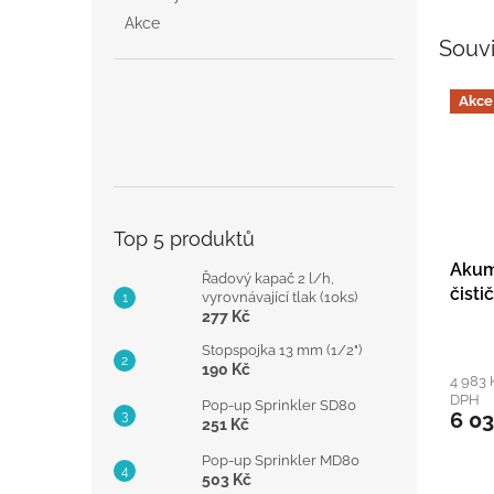
Akce
Souvi
Akce
Top 5 produktů
Akum
Řadový kapač 2 l/h,
čist
vyrovnávající tlak (10ks)
277 Kč
Univ
sada
Stopspojka 13 mm (1/2")
190 Kč
4 983 
DPH
Pop-up Sprinkler SD80
6 03
251 Kč
Pop-up Sprinkler MD80
503 Kč