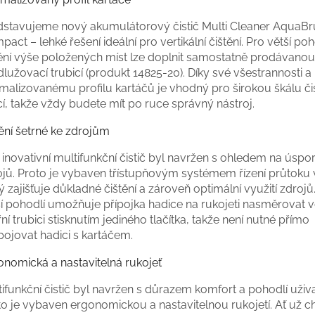
dstavujeme nový akumulátorový čistič Multi Cleaner AquaB
act – lehké řešení ideální pro vertikální čištění. Pro větší poh
tění výše položených míst lze doplnit samostatně prodávanou
lužovací trubicí (produkt 14825-20). Díky své všestrannosti a
malizovanému profilu kartáčů je vhodný pro širokou škálu čis
í, takže vždy budete mít po ruce správný nástroj.
ění šetrné ke zdrojům
inovativní multifunkční čistič byl navržen s ohledem na úspo
ojů. Proto je vybaven třístupňovým systémem řízení průtoku 
ý zajišťuje důkladné čištění a zároveň optimální využití zdrojů
ší pohodlí umožňuje přípojka hadice na rukojeti nasměrovat 
řní trubici stisknutím jediného tlačítka, takže není nutné přímo
pojovat hadici s kartáčem.
onomická a nastavitelná rukojeť
ifunkční čistič byl navržen s důrazem komfort a pohodlí uživa
to je vybaven ergonomickou a nastavitelnou rukojetí. Ať už c