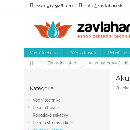
Přejít
+421 917 926 020
info@zavlahari.sk
na
obsah
Vodní technika
Péče o trávnik
Robotické 
Domů
Zahradní nářadí
Akumulátorový čistič
P
Aku
o
Přeskočit
s
Kategorie
Značka
kategorie
t
r
Vodní technika
a
Péče o trávnik
n
Robotické sekačky
n
í
Péče o stromy a keře
p