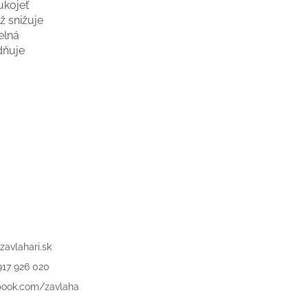
ukojeť
ž snižuje
elná
dňuje
zavlahari.sk
917 926 020
book.com/zavlaha