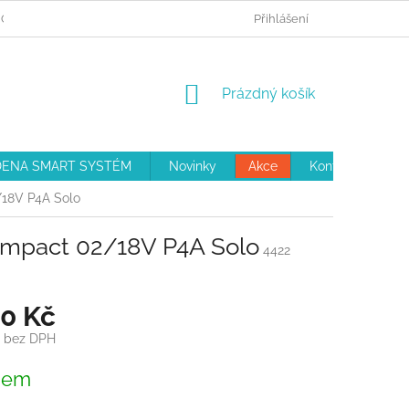
 OBJEDNÁVKA
REKLAMAČNÍ ŘÁD
Přihlášení
OBCHODNÍ PODMÍNKY
NÁKUPNÍ
Prázdný košík
KOŠÍK
ENA SMART SYSTÉM
Novinky
Akce
Kontakty
/18V P4A Solo
ompact 02/18V P4A Solo
4422
50 Kč
č bez DPH
dem