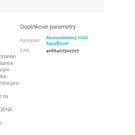
Doplňkové parametry
Akumulátorový čistič
Kategorie
:
AquaBrush
EAN
:
4066407502727
poháněn
liance
iovým
tka
rčeno pro
z na
ARDENA
o