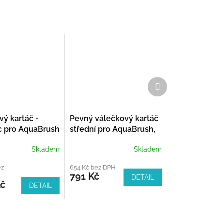
Další
produkt
ý kartáč -
Pevný válečkový kartáč
c pro AquaBrush
střední pro AquaBrush,
pro akumul.
Skladem
Skladem
multifunkční čistič
ez
654 Kč bez DPH
791 Kč
DETAIL
Kč
DETAIL